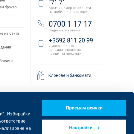
*
ънт
71 71
ен брокер
Кратък номер за абонати
на мобилни оператори
и
0700 1 17 17
Национална линия
не на сайта
+3592 811 20 99
Дистанционно
 данни
кандидатстване за
кредитни продукти
аботчици
Клонове и банкомати
Приемам всички
и“. Избирайки
ъответствие
Настройки
онализиране на