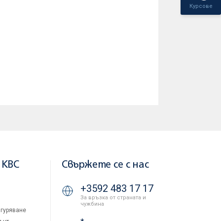
Курсове
 KBC
Свържете се с нас
+3592 483 17 17
За връзка от страната и
чужбина
гуряване