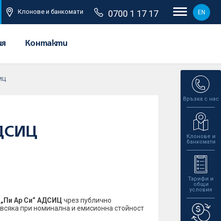
Клонове и банкомати
0700 1 17 17
EN
ия
Контакти
СИЦ
Връзка с нас
АДСИЦ
Клонове и
банкомати
Тарифи и
общи
условия
„Пи Ар Си” АДСИЦ
чрез публично
 всяка при номинална и емисионна стойност