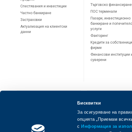
Търговско финансиране
Спестявания и инвестиции
ПОС терминали
Частно банкиране
Пазари, инвестиционно
Застраховки
банкиране и попечител
Актуализация на клиентски
услуги
данни
Факторинг
Кредити за собственици
фирми
Финансови институции 
суверени
Бисквитки
За осигуряване на прави
ОББ Онлайн
ОББ Мобай
опцията „Приемам всички
с
Информация за използ