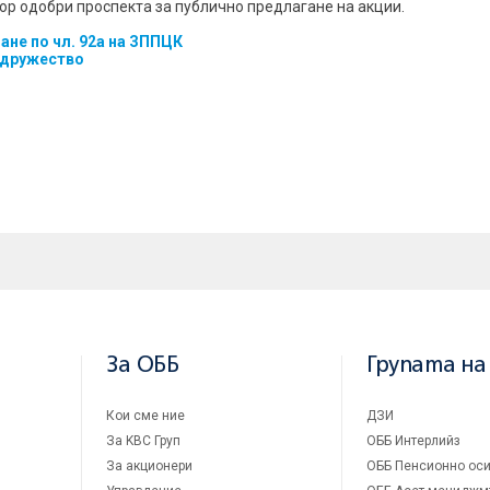
зор одобри проспекта за публично предлагане на акции.
ане по чл. 92а на ЗППЦК
 дружество
За ОББ
Групата на
Кои сме ние
ДЗИ
За KBC Груп
ОББ Интерлийз
За акционери
ОББ Пенсионно оси