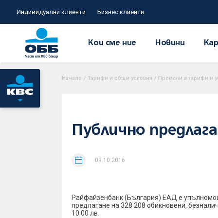
Индивидуални клиенти
Бизнес клиенти
Кои сме ние
Новини
Кар
Начало
/
Тарифи и общи условия
/
Промени в тарифи и у
Публично предлага
09.10.2016
Райфайзенбанк (България) ЕАД е упълномощ
предлагане на 328 208 обикновени, безнали
10.00 лв.