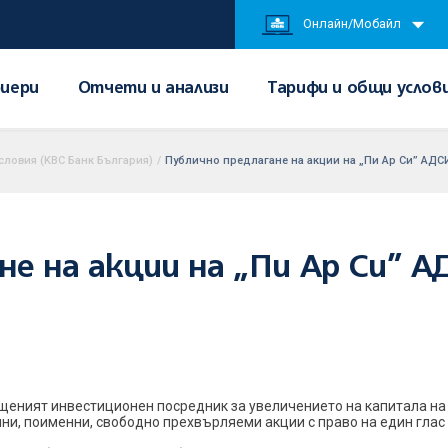
Онлайн/Мобайл
иери
Отчети и анализи
Тарифи и общи услов
словия (KBC Банк България)
/
Публично предлагане на акции на „Пи Ар Си” АД
не на акции на „Пи Ар Си” 
еният инвестиционен посредник за увеличението на капитала на
чни, поименни, свободно прехвърляеми акции с право на един глас