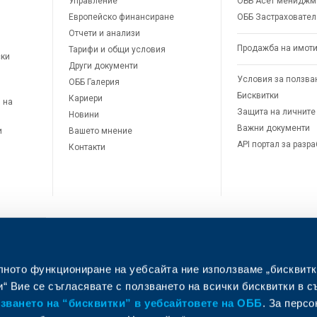
Управление
ОББ Асет мениджм
Европейско финансиране
ОББ Застраховател
Отчети и анализи
Продажба на имот
Тарифи и общи условия
ски
Други документи
Условия за ползва
ОББ Галерия
Бисквитки
Кариери
 на
Защита на личните
Новини
Важни документи
и
Вашето мнение
API портал за разр
Контакти
лното функциониране на уебсайта ние използваме „бисквитк
л
“ Вие се съгласявате с ползването на всички бисквитки в с
ването на “бисквитки” в уебсайтовете на ОББ
. За перс