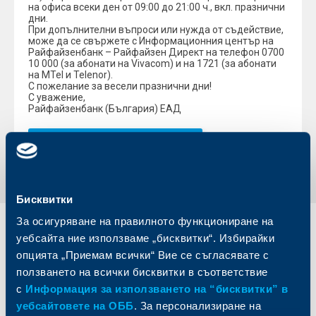
на офиса всеки ден от 09:00 до 21:00 ч., вкл. празнични
дни.
При допълнителни въпроси или нужда от съдействие,
може да се свържете с Информационния център на
Райфайзенбанк – Райфайзен Директ на телефон 0700
10 000 (за абонати на Vivacom) и на 1721 (за абонати
на MTel и Telenor).
С пожелание за весели празнични дни!
С уважение,
Райфайзенбанк (България) ЕАД
Обратно към всички промени
Бисквитки
За осигуряване на правилното функциониране на
Индивидуални
Бизнес
уебсайта ние използваме „бисквитки“. Избирайки
клиенти
клиенти
опцията „Приемам всички“ Вие се съгласявате с
ползването на всички бисквитки в съответствие
Карти
Кредитиране
с
Информация за използването на “бисквитки” в
Сметки и плащания
Управление на парични средства
уебсайтовете на ОББ
. За персонализиране на
Кредити
Търговско финансиране