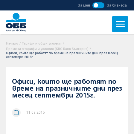
За мен
За бизнеса
Начало
/
Тарифи и общи условия
/
Промени в тарифи и условия (KBC Банк България)
/
Офиси, които ще работят по време на празничните дни през месец
септември 2015г.
Офиси, които ще работят по
време на празничните дни през
месец септември 2015г.
11.09.2015