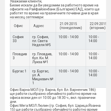
Уважаеми клиенти,
Бихме искали да Ви уведомим за работното време на
офисите на Райфайзенбанк (България) ЕАД, които ще
работят по време на празничните почивни дни в края
на месец септември:
21.09.2015
22.09.2015
Офис
Адрес
(понеделник)
(вторник)
София
гр. София,
10:00 - 14:00
10:00 -
33
пл. Света
14:00
Неделя №5
Пловдив
гр. Пловдив,
10:00 - 14:00
10:00 -
3
бул. Кн. М.
14:00
Луиза №1
Бургас 1
гр. Бургас,
10:00 - 14:00
10:00 -
ул. А.
14:00
Мицкевич №
1
Офис Варна МОЛ (гр. Варна, бул. Вл. Варненчик 186)
ще работи съобразно обичайното работно време на
офиса всеки ден от 10:00 до 18:30 ч., вкл. празнични
дни.
Офис Мега МОЛ Люлин (гр. София, бул. Царица Йоанна
15) ще работи съобразно обичайното работно време