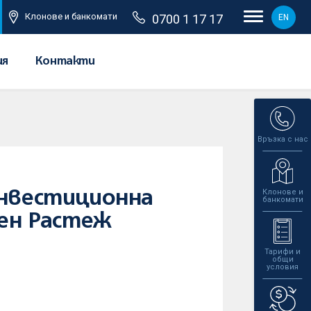
Клонове и банкомати
0700 1 17 17
EN
ия
Контакти
Връзка с нас
Клонове и
инвестиционна
банкомати
лен Растеж
Тарифи и
общи
условия