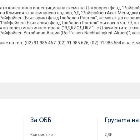
ата колективна инвестиционна схема на Договорен фонд "Райфайз
. на Комисията за финансов надзор, УД "Райфайзен Асет Мениджм
Райфайзен (България) Фонд Глобален Растеж", че могат да се зап
Райфайзен (България) Фонд Глобален Растеж" съгласно чл. 79, ал. 
я за колективно инвестиране ("ЗДКИСДПКИ"), с Документите с кл
айфайзен Устойчиви Акции (Raiffeisen-Nachhaltigkeit-Aktien)", ка
а тел.: (02) 91 985 467, (02) 91 985 626, (02) 91 985 654 и на е-м
За ОББ
Групата на
Кои сме ние
ДЗИ