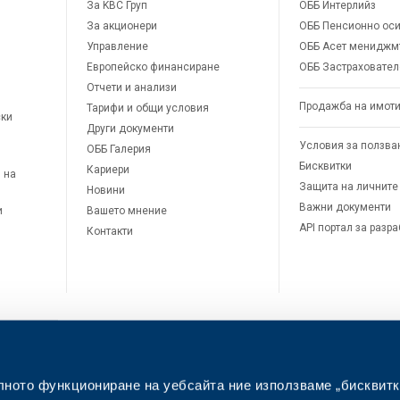
За KBC Груп
ОББ Интерлийз
За акционери
ОББ Пенсионно оси
Управление
ОББ Асет мениджм
Европейско финансиране
ОББ Застраховател
Отчети и анализи
Продажба на имот
Тарифи и общи условия
ски
Други документи
Условия за ползва
ОББ Галерия
Бисквитки
Кариери
 на
Защита на личните
Новини
Важни документи
и
Вашето мнение
API портал за разр
Контакти
лното функциониране на уебсайта ние използваме „бисквитк
л