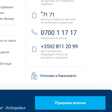
За връзка от страната и
чужбина
гуряване
*
ънт
71 71
ен брокер
Кратък номер за абонати
на мобилни оператори
и
0700 1 17 17
Национална линия
не на сайта
+3592 811 20 99
Дистанционно
 данни
кандидатстване за
кредитни продукти
аботчици
Клонове и банкомати
Приемам всички
и“. Избирайки