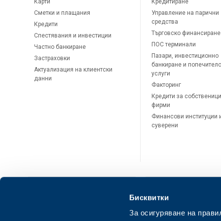
Карти
Кредитиране
Сметки и плащания
Управление на парични
средства
Кредити
Търговско финансиране
Спестявания и инвестиции
ПОС терминали
Частно банкиране
Пазари, инвестиционно
Застраховки
банкиране и попечител
Актуализация на клиентски
услуги
данни
Факторинг
Кредити за собственици
фирми
Финансови институции 
суверени
Бисквитки
За осигуряване на прави
ОББ Онлайн
ОББ Мобай