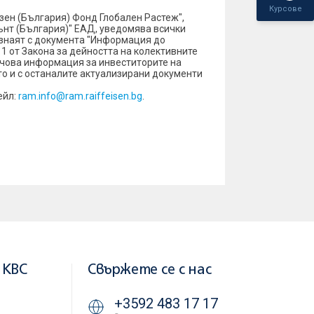
Курсове
ен (България) Фонд Глобален Растеж",
ънт (България)" ЕАД, уведомява всички
ознаят с документа "Информация до
1 от Закона за дейността на колективните
ючова информация за инвеститорите на
кто и с останалите актуализирани документи
ейл:
ram.info@ram.raiffeisen.bg
.
 KBC
Свържете се с нас
+3592 483 17 17