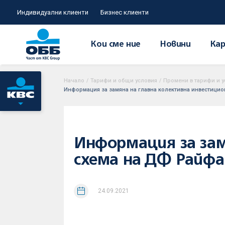
Индивидуални клиенти
Бизнес клиенти
Кои сме ние
Новини
Кар
Начало
/
Тарифи и общи условия
/
Промени в тарифи и у
Информация за замяна на главна колективна инвестицио
Информация за зам
схема на ДФ Райфа
24.09.2021