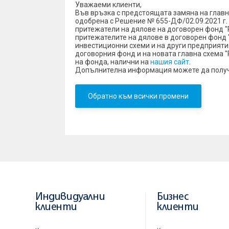
Уважаеми клиенти,
Във връзка с предстоящата замяна на главн
одобрена с Решение № 655-ДФ/02.09.2021 г
притежатели на дялове на договорен фонд "
притежателите на дялове в договорен фонд "
инвестиционни схеми и на други предприяти
договорния фонд и на новата главна схема "Р
на фонда, налични на
нашия сайт
.
Допълнителна информация можете да получите н
Обратно към всички промени
Индивидуални
Бизнес
клиенти
клиенти