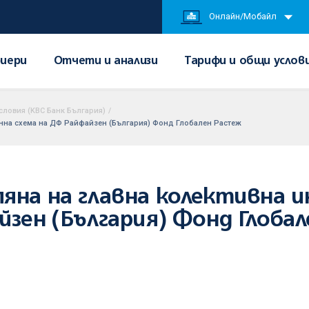
Онлайн/Мобайл
иери
Отчети и анализи
Тарифи и общи услов
словия (KBC Банк България)
/
нна схема на ДФ Райфайзен (България) Фонд Глобален Растеж
яна на главна колективна 
йзен (България) Фонд Глоба