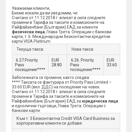
Уважаеми клиенти,
Бихме искали да ви уведомим, че:
Считано от 11.12.2018 г. влизат в сила следните
промени в Тарифа за таксите и комисионите на
Райфайзенбанк (България) ЕАД за клиенти
физически лица
, Глава Трета: Операции с банкови
карти, т. 6. Международни безконтактни кредитни
карти VISA Platinum:
Текуща такса:
Нова такса:
6.27.Priority
EUR
6.26. Priority
EUR
Pass
28.80
Pass
33.60
посещение****
посещение****
Забележката се променя, както следва:
**** Таксата се фактурира от Priority Pass Limited –
33.60 EUR (вкл. ДДС) на посещение на човек.
Считано от 11.12.2018 г. влизат в сила следните
промени в Тарифа за таксите и комисионите на
Райфайзенбанк (България) ЕАД за
юридически лица
и еднолични търговци, Глава Трета: Операции с
банкови карти:
Към т. 3 Безконтактна Credit VISA Card Business за
корпоративни клиенти се добавя: