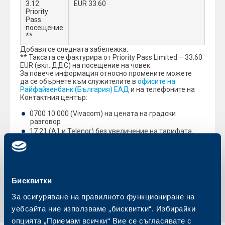
3.12.
EUR 33.60
Priority
Pass
посещение
**
Добавя се следната забележка:
** Таксата се фактурира от Priority Pass Limited – 33.60
EUR (вкл. ДДС) на посещение на човек.
За повече информация относно промените можете
да се обърнете към служителите в
офисите на
Райфайзенбанк (България) ЕАД
и на телефоните на
Контактния център:
0700 10 000 (Vivacom) на цената на градски
разговор
17 21 (A1 и Telenor) без увеличение на тарифата.
С уважение,
Райфайзенбанк (България) ЕАД
Бисквитки
Обратно към всички промени
За осигуряване на правилното функциониране на
уебсайта ние използваме „бисквитки“. Избирайки
опцията „Приемам всички“ Вие се съгласявате с