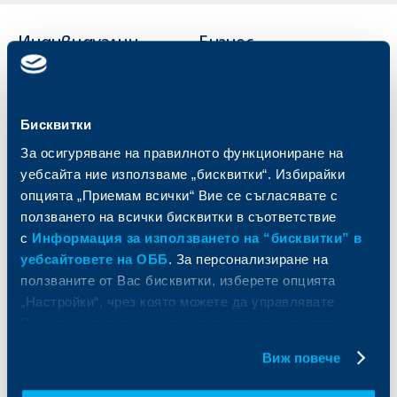
Индивидуални
Бизнес
клиенти
клиенти
Карти
Кредитиране
Сметки и плащания
Управление на парични средства
Бисквитки
Кредити
Търговско финансиране
За осигуряване на правилното функциониране на
Спестявания и инвестиции
ПОС терминали
уебсайта ние използваме „бисквитки“. Избирайки
Частно банкиране
Пазари, инвестиционно банкиране
опцията „Приемам всички“ Вие се съгласявате с
и попечителски услуги
Застраховки
ползването на всички бисквитки в съответствие
Факторинг
Актуализация на клиентски данни
с
Информация за използването на “бисквитки” в
Кредити за собственици на фирми
уебсайтовете на ОББ
. За персонализиране на
Финансови институции и суверени
ползваните от Вас бисквитки, изберете опцията
„Настройки“, чрез която можете да управлявате
За ОББ
Групата на KBC
Вашите индивидуални предпочитания за ползвани
бисквитки.
Кои сме ние
ДЗИ
Виж повече
За KBC Груп
ОББ Интерлийз
За акционери
ОББ Пенсионно осигуряване