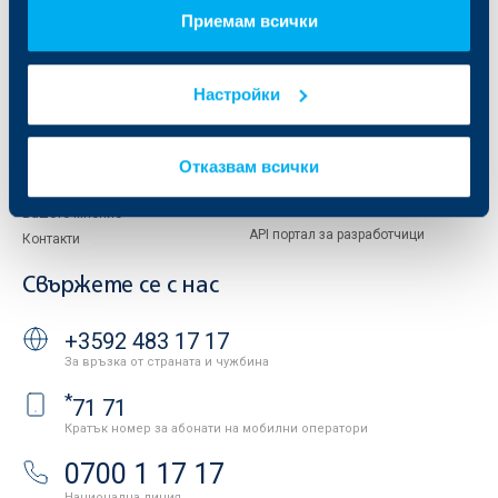
Управление
ОББ Асет мениджмънт
Приемам всички
Европейско финансиране
ОББ Застрахователен брокер
Отчети и анализи
Продажба на имоти
Тарифи и общи условия
Настройки
Други документи
Условия за ползване на сайта
ОББ Галерия
Бисквитки
Кариери
Отказвам всички
Защита на личните данни
Новини
Важни документи
Вашето мнение
API портал за разработчици
Контакти
Свържете се с нас
+3592 483 17 17
За връзка от страната и чужбина
*
71 71
Кратък номер за абонати на мобилни оператори
0700 1 17 17
Национална линия