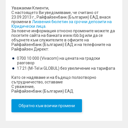
Уважаеми Клиенти,
С настоящето Ви уведомяваме, че считано от
23.09.2013 г., Райфайзенбанк (България) ЕАД внася
промени в
Лихвения бюлетин за срочни депозити на
Юридически лица
.
За повече информация относно промените можете да
посетите сайта на банката www.rbb.bg или да се
обърнете към служителите в офисите на
Райфайзенбанк (България) ЕАД и на телефоните на
Райфайзен Директ:
0700 10 000 (Vivacom) на цената на градски
разговор
17 21 (M-Tel и GLOBUL) без увеличение на тарифата
Като се надяваме и на бъдещо ползотворно
сътрудничество, оставаме
С уважение,
Райфайзенбанк (България) ЕАД
Обратно към всички промени