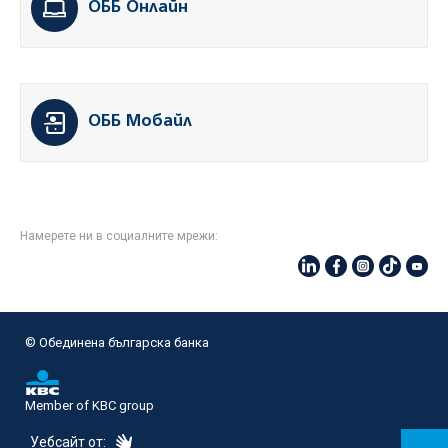
ОББ Онлайн
ОББ Мобайл
Намерете ни в социалните мрежи:
© Oбединена българска банка
Member of KBC group
eDesign
Уебсайт от: