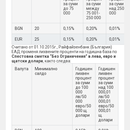
за суми
за суми
за суми
до 75
между
над 250
000
75 001-
000
250 000
BGN
20
0,15%
0,20%
0,01%
EUR
25
0,15%
0,20%
0,01%
Считано от 01.10.2015г., Райфайзенбанк (България)
ЕАД променя лихвените проценти на годишна база по
Спестовна сметка “Без Ограничения” в лева, евро и
щатски долари
, както следва:
Валута
Минимално
Годишен
Годишен
салдо
лихвен
лихвен
процент
процент
за суми
за суми
до 100
над 100
000
000,01
лв/50
лв/50
000
000,01
евро/50
евро/50
000 щ.
000,01
долари
щ.
долари