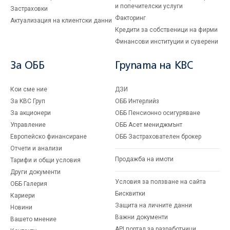
и попечителски услуги
Застраховки
Факторинг
Актуализация на клиентски данни
Кредити за собственици на фирми
Финансови институции и суверени
За ОББ
Групата на KBC
Кои сме ние
ДЗИ
За KBC Груп
ОББ Интерлийз
За акционери
ОББ Пенсионно осигуряване
Управление
ОББ Асет мениджмънт
Европейско финансиране
ОББ Застрахователен брокер
Отчети и анализи
Продажба на имоти
Тарифи и общи условия
Други документи
Условия за ползване на сайта
ОББ Галерия
Бисквитки
Кариери
Защита на личните данни
Новини
Важни документи
Вашето мнение
API портал за разработчици