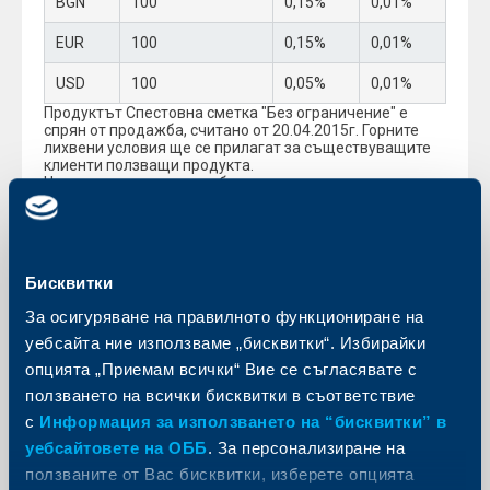
BGN
100
0,15%
0,01%
EUR
100
0,15%
0,01%
USD
100
0,05%
0,01%
Продуктът Спестовна сметка "Без ограничение" е
спрян от продажба, считано от 20.04.2015г. Горните
лихвени условия ще се прилагат за съществуващите
клиенти ползващи продукта.
Настоящите клиенти на банката, ползващи продуктите
разплащателни сметки с дебитни карти Visa Electron,
издадени при преференциални условия за
пенсионери, Спестовна сметка “Premium” и Спестовна
сметка “Без Ограничения” имат право, преди
01.10.2015г., да информират Райфайзенбанк
Бисквитки
(България) ЕАД, че не са съгласни с посочените
промени в кредитната лихва и да закрият сметките си
За осигуряване на правилното функциониране на
без да дължат разноски или обезщетение във връзка
със закриването.
уебсайта ние използваме „бисквитки“. Избирайки
За повече информация относно промените и
опцията „Приемам всички“ Вие се съгласявате с
специалните ни предложения можете да посетите
сайта на банката www.rbb.bg, или да се обърнете към
ползването на всички бисквитки в съответствие
служителите в офисите на Райфайзенбанк и на
с
Информация за използването на “бисквитки” в
телефоните на Райфайзен Директ:
уебсайтовете на ОББ
. За персонализиране на
0700 10 000 (Виваком) на цената на градски
ползваните от Вас бисквитки, изберете опцията
разговор