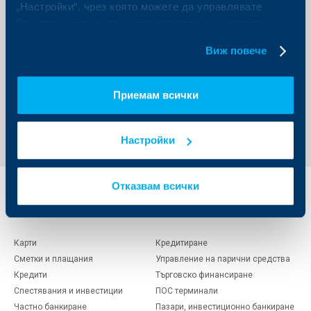
„Настройки“, чрез която можете да управлявате
17 21 (М-тел и Теленор) без увеличение на
тарифата
Вашите индивидуални предпочитания за ползвани
бисквитки.
Като се надяваме и на бъдещо ползотворно
Виж повече
сътрудничество, оставаме
С уважение,
Райфайзенбанк (България) ЕАД
Приемам всички
Обратно към всички промени
Настройки
Отказвам всички
Индивидуални
Бизнес
клиенти
клиенти
Карти
Кредитиране
Сметки и плащания
Управление на парични средства
Кредити
Търговско финансиране
Спестявания и инвестиции
ПОС терминали
Частно банкиране
Пазари, инвестиционно банкиране