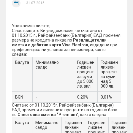
31.07.2015
Уважаеми клиенти,
С настоящото Ви уведомяваме, че считано от
01.10.2015 г., Райфайзенбанк (България) ЕАД променя
размера на кредитна лихва по
Разплащателни
сметки с дебитни карти Visa Electron
, издадени при
преференциални условия за пенсионери, както
следва:
Валута
Минимално
Годишен
Годишен
салдо
лихвен
лихвен
процент
процент
за суми
за суми
до 5 000
над 5
лв. вкл.
000 лв.
BGN
-
0,20%
0,01%
Считано от 01.10.2015г. Райфайзенбанк (България)
ЕАД променя и лихвените проценти на годишна база
по
Спестовна сметка “Premium”
, както следва:
Валута
Минимално
Годишен
Годишен
Годишен
салдо
лихвен
лихвен
лихвен
процент
процент
процент