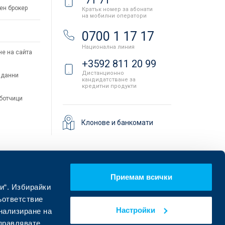
ен брокер
Кратък номер за абонати
на мобилни оператори
и
0700 1 17 17
Национална линия
не на сайта
+3592 811 20 99
Дистанционно
 данни
кандидатстване за
кредитни продукти
аботчици
Клонове и банкомати
Приемам всички
и“. Избирайки
ъответствие
Настройки
онализиране на
управлявате