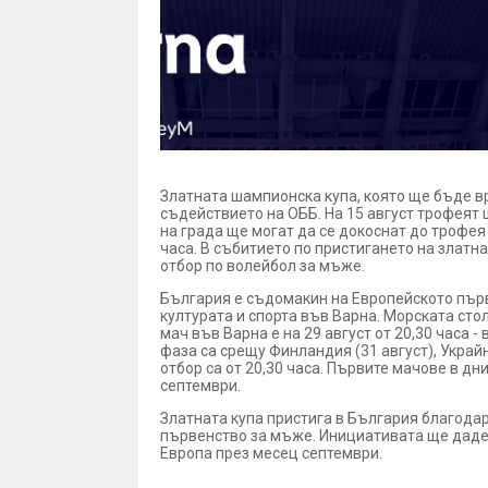
Златната шампионска купа, която ще бъде в
съдействието на ОББ. На 15 август трофеят 
на града ще могат да се докоснат до трофея
часа. В събитието по пристигането на злат
отбор по волейбол за мъже.
България е съдомакин на Европейското първ
културата и спорта във Варна. Морската ст
мач във Варна е на 29 август от 20,30 часа
фаза са срещу Финландия (31 август), Украй
отбор са от 20,30 часа. Първите мачове в дн
септември.
Златната купа пристига в България благода
първенство за мъже. Инициативата ще даде 
Европа през месец септември.