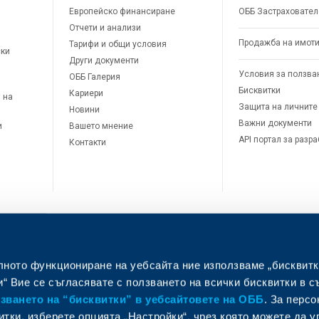
Европейско финансиране
ОББ Застраховател
Отчети и анализи
Продажба на имот
Тарифи и общи условия
ски
Други документи
Условия за ползва
ОББ Галерия
Бисквитки
Кариери
 на
Защита на личните
Новини
Важни документи
и
Вашето мнение
API портал за разр
Контакти
лното функциониране на уебсайта ние използваме „бисквитк
л
“ Вие се съгласявате с ползването на всички бисквитки в с
ването на “бисквитки” в уебсайтовете на ОББ
. За перс
итки, изберете опцията „Настройки“, чрез която можете да 