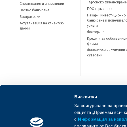
Търговско финансиране
Спестявания и инвестиции
ПОС терминали
Частно банкиране
Пазари, инвестиционно
Застраховки
банкиране и попечител
Актуализация на клиентски
услуги
данни
Факторинг
Кредити за собственици
фирми
Финансови институции 
суверени
Бисквитки
За осигуряване на прави
ОББ Онлайн
ОББ Мобай
опцията „Приемам всички
с
Информация за използ
ползваните от Вас бискв