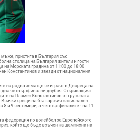
 мъже, пристига в България със
йболна столица на България жители и гости
а на Морската градина от 11:00 до 18:00
мен Константинов и звезди от националния
те на родна земя ще се играят в Двореца на
 и два четвъртфинални двубоя. Откриващият
иците на Пламен Константинов от груповата
). Всички срещи на българския национален
а 8 и 9 септември, а четвъртфиналите - на 11
ата федерация по волейбол за Европейското
приз, който ще бъде връчен на шампиона на