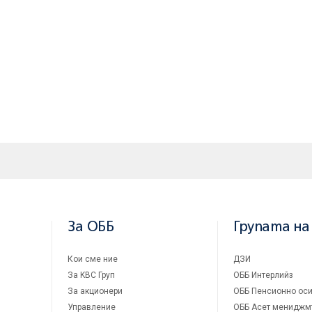
За ОББ
Групата на
Кои сме ние
ДЗИ
За KBC Груп
ОББ Интерлийз
За акционери
ОББ Пенсионно оси
Управление
ОББ Асет мениджм