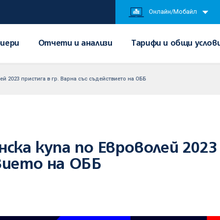
Онлайн/Мобайл
иери
Отчети и анализи
Тарифи и общи услов
й 2023 пристига в гр. Варна със съдействието на ОББ
ка купа по Евроволей 2023 
вието на ОББ