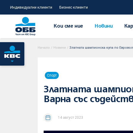
Индивидуални клиенти
Бизнес клиенти
Кои сме ние
Новини
Кар
Начало
/
Новини
/
Златната шампионска купа по Евроволе
Спорт
Златната шампионс
Варна със съдейст
14 август 2023