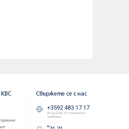
 KBC
Свържете се с нас
+3592 483 17 17
За връзка от страната и
чужбина
гуряване
*
ънт
71 71