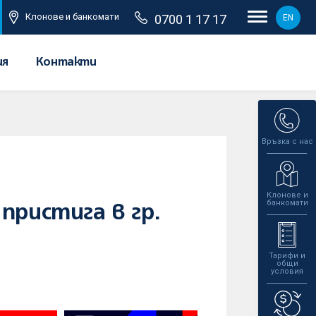
Клонове и банкомати
0700 1 17 17
EN
ия
Контакти
Връзка с нас
Клонове и
банкомати
пристига в гр.
Тарифи и
общи
условия