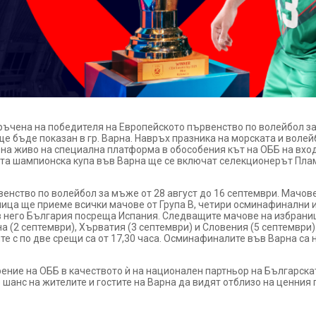
ръчена на победителя на Европейското първенство по волейбол за
ще бъде показан в гр. Варна. Навръх празника на морската и воле
 на живо на специална платформа в обособения кът на ОББ на вход
ната шампионска купа във Варна ще се включат селекционерът Пла
енство по волейбол за мъже от 28 август до 16 септември. Мачове
олица ще приеме всички мачове от Група В, четири осминафинални
 - в него България посреща Испания. Следващите мачове на избран
на (2 септември), Хърватия (3 септември) и Словения (5 септември
ите с по две срещи са от 17,30 часа. Осминафиналите във Варна са н
рение на ОББ в качеството ѝ на национален партньор на Българск
шанс на жителите и гостите на Варна да видят отблизо на ценния 