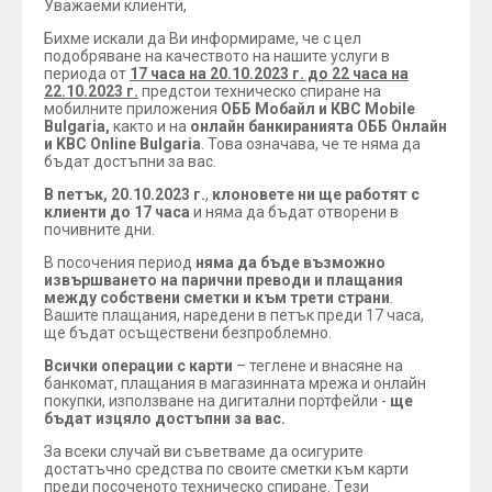
Уважаеми клиенти,
Бихме искали да Ви информираме, че с цел
подобряване на качеството на нашите услуги в
периода от
17 часа на 20.10.2023 г. до 22 часа на
22.10.2023 г.
предстои техническо спиране на
мобилните приложения
ОББ Мобайл и КBC Mobile
Bulgaria,
както и на
онлайн банкиранията ОББ Онлайн
и KBC Online Bulgaria
. Това означава, че те няма да
бъдат достъпни за вас.
В петък, 20.10.2023 г.
,
клоновете ни ще работят с
клиенти до 17 часа
и няма да бъдат отворени в
почивните дни.
В посочения период
няма да бъде възможно
извършването на парични преводи и плащания
между собствени сметки и към трети страни
.
Вашите плащания, наредени в петък преди 17 часа,
ще бъдат осъществени безпроблемно.
Всички операции с карти
– теглене и внасяне на
банкомат, плащания в магазинната мрежа и онлайн
покупки, използване на дигитални портфейли -
ще
бъдат изцяло достъпни за вас.
За всеки случай ви съветваме да осигурите
достатъчно средства по своите сметки към карти
преди посоченото техническо спиране. Tези