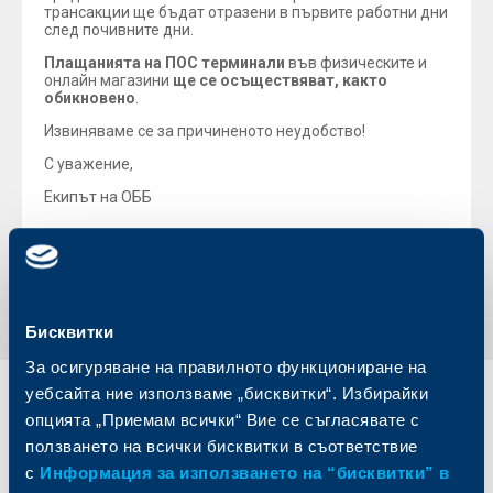
трансакции ще бъдат отразени в първите работни дни
след почивните дни.
Плащанията на ПОС терминали
във физическите и
онлайн магазини
ще се осъществяват, както
обикновено
.
Извиняваме се за причиненото неудобство!
С уважение,
Екипът на ОББ
Обратно към всички новини
Бисквитки
За осигуряване на правилното функциониране на
уебсайта ние използваме „бисквитки“. Избирайки
Индивидуални
Бизнес
опцията „Приемам всички“ Вие се съгласявате с
клиенти
клиенти
ползването на всички бисквитки в съответствие
с
Информация за използването на “бисквитки” в
Карти
Кредитиране