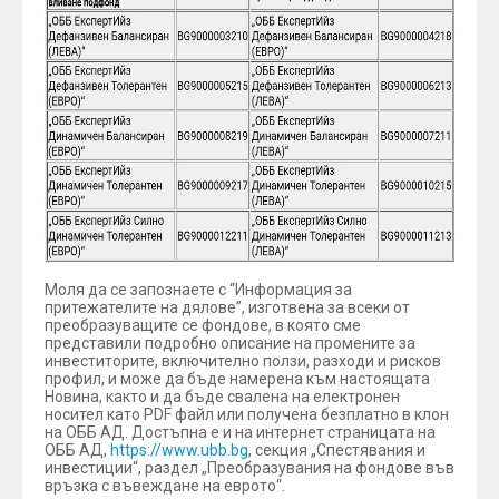
Моля да се запознаете с “Информация за
притежателите на дялове”, изготвена за всеки от
преобразуващите се фондове, в която сме
представили подробно описание на промените за
инвеститорите, включително ползи, разходи и рисков
профил, и може да бъде намерена към настоящата
Новина, както и да бъде свалена на електронен
носител като PDF файл или получена безплатно в клон
на ОББ АД. Достъпна е и на интернет страницата на
ОББ АД,
https://www.ubb.bg
, секция „Спестявания и
инвестиции“, раздел „Преобразувания на фондове във
връзка с въвеждане на еврото“.