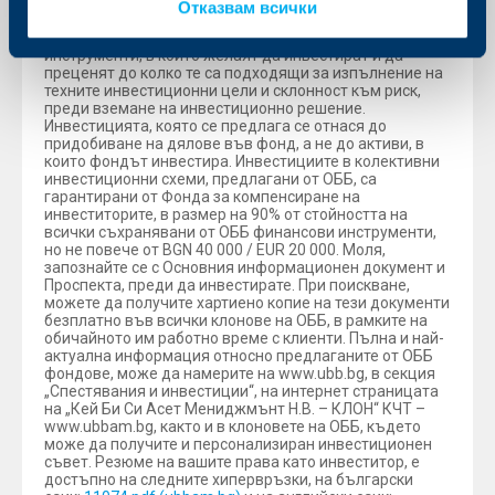
възстановят пълния размер на инвестираните
Отказвам всички
средства. Затова е препоръчително инвеститорите да
се запознаят със спецификата на финансовите
инструменти, в които желаят да инвестират и да
преценят до колко те са подходящи за изпълнение на
техните инвестиционни цели и склонност към риск,
преди вземане на инвестиционно решение.
Инвестицията, която се предлага се отнася до
придобиване на дялове във фонд, а не до активи, в
които фондът инвестира. Инвестициите в колективни
инвестиционни схеми, предлагани от ОББ, са
гарантирани от Фонда за компенсиране на
инвеститорите, в размер на 90% от стойността на
всички съхранявани от ОББ финансови инструменти,
но не повече от BGN 40 000 / EUR 20 000. Моля,
запознайте се с Основния информационен документ и
Проспекта, преди да инвестирате. При поискване,
можете да получите хартиено копие на тези документи
безплатно във всички клонове на ОББ, в рамките на
обичайното им работно време с клиенти. Пълна и най-
актуална информация относно предлаганите от ОББ
фондове, може да намерите на www.ubb.bg, в секция
„Спестявания и инвестиции“, на интернет страницата
на „Кей Би Си Асет Мениджмънт Н.В. – КЛОН“ КЧТ –
www.ubbam.bg, както и в клоновете на ОББ, където
може да получите и персонализиран инвестиционен
съвет. Резюме на вашите права като инвеститор, е
достъпно на следните хипервръзки, на български