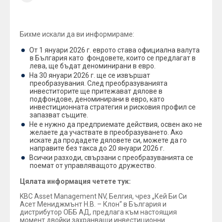
Уважаеми клиенти,
Бихме искали да ви информираме:
От 1 януари 2026 г. еврото става официална валута
в България като фондовете, които се предлагат в
лева, ще бъдат деноминирани в евро.
На 30 януари 2026 г. ще се извършат
преобразувания. След преобразуванията
инвеститорите ще притежават дялове в
подфондове, деноминирани в евро, като
инвестиционната стратегия и рисковия профил се
запазват същите.
Не е нужно да предприемате действия, освен ако не
желаете да участвате в преобразуването. Ако
искате да продадете дяловете си, можете да го
направите без такса до 20 януари 2026 г.
Всички разходи, свързани с преобразуванията се
поемат от управляващото дружество.
Цялата информация четете тук:
KBC Asset Management NV, Белгия, чрез „Кей Би Си
Асет Мениджмънт Н.В. – Клон“ в България и
дистрибутор ОББ АД, предлага към настоящия
момент двойки захранващи инвестиционни