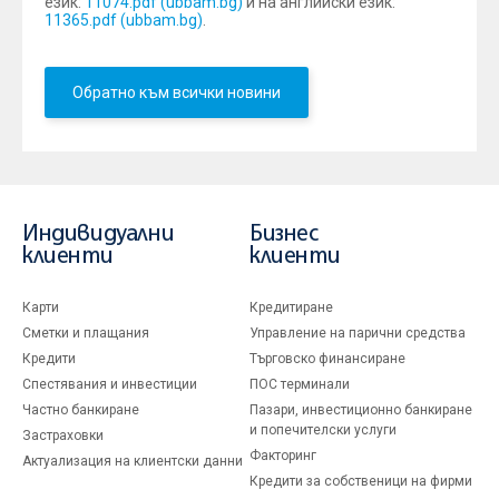
език:
11074.pdf (ubbam.bg)
и на английски език:
11365.pdf (ubbam.bg)
.
Обратно към всички новини
Индивидуални
Бизнес
клиенти
клиенти
Карти
Кредитиране
Сметки и плащания
Управление на парични средства
Кредити
Търговско финансиране
Спестявания и инвестиции
ПОС терминали
Частно банкиране
Пазари, инвестиционно банкиране
и попечителски услуги
Застраховки
Факторинг
Актуализация на клиентски данни
Кредити за собственици на фирми