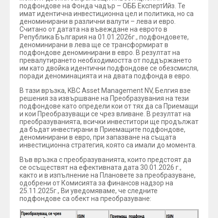
подфондове на Фонда чадър – ОББ ЕкспертИйз. Те
имат идентична инвестиционна цел и политика, но са
деноминирани в различни валути – лева и евро.
Считано от датата на въвеждане на еврото в
Република България на 01.01.2026г., подфондовете,
деноминирани в лева ще се трансформират в
подфондове деноминирани в евро. В резултат на
превалутирането необходимостта от поддържането
им като двойка идентични подфондове се обезсмисля,
поради деноминацията и на двата подфонда в евро.
В тази връзка, KBC Asset Management NV, Белгия взе
решения за извършване на Преобразувания на тези
подфондове като определи кои от тях да са Приемащи
и кои Преобразуващи се чрез вливане. В резултат на
преобразуванията, всички инвеститори ще продължат
да бъдат инвестирани в Приемащите подфондове,
деноминирани в евро, при запазване на същата
инвестиционна стратегия, която са имали до момента.
Във връзка с преобразуванията, които предстоят да
се осъществят на ефективната дата 30.01.2026 г.,
както и в изпълнение на Плановете за преобразуване,
одобрени от Комисията за финансов надзор на
25.11.2025г., Ви уведомяваме, че следните
подфондове са обект на преобразуване: