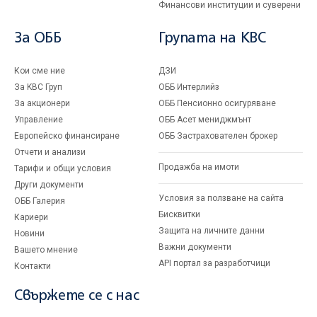
Финансови институции и суверени
За ОББ
Групата на KBC
Кои сме ние
ДЗИ
За KBC Груп
ОББ Интерлийз
За акционери
ОББ Пенсионно осигуряване
Управление
ОББ Асет мениджмънт
Европейско финансиране
ОББ Застрахователен брокер
Отчети и анализи
Продажба на имоти
Тарифи и общи условия
Други документи
Условия за ползване на сайта
ОББ Галерия
Бисквитки
Кариери
Защита на личните данни
Новини
Важни документи
Вашето мнение
API портал за разработчици
Контакти
Свържете се с нас