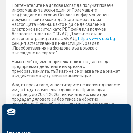
Притежателите на дялове могат да получат повече
информация за всеки един от Приемащите
подфондове в неговия Основен информационен
документ, който може да бъде намерен към
настоящата Новина, както и да бъде свален на
електронен носител като PDF файл или получен
безплатно в клон на ОББ АД. Достъпен е и на
интернет страницата на ОББ АД,
https://www.ubb.bg
,
секция „Спестявания и инвестиции“, раздел
„Преобразувания на фондове във връзка с
въвеждане на еврото“
Няма необходимост притежателите на дялове да
предприемат действия във връзка с
преобразуванията, тъй като не се очаква те да окажат
въздействие върху техните инвестиции.
Ако, въпреки това, инвеститорите не желаят дяловете
им да бъдат заменени с дялове на Приемащия
подфонд, до 20.01.2026г. включително, могат да
продадат дяловете си без такса за обратно
изкупуване. В случай, че не упражнят правото си на
обратно изкупуване до 20.01.2026г., след 30.01.2026г.
дяловете им автоматично ще бъдат заменени с
дялове на съответния Приемащ подфонд, по
коефициент на замяна, изчислен на 28.01.2026г.
Актуална информация за подфондовете, в които
Бисквитки