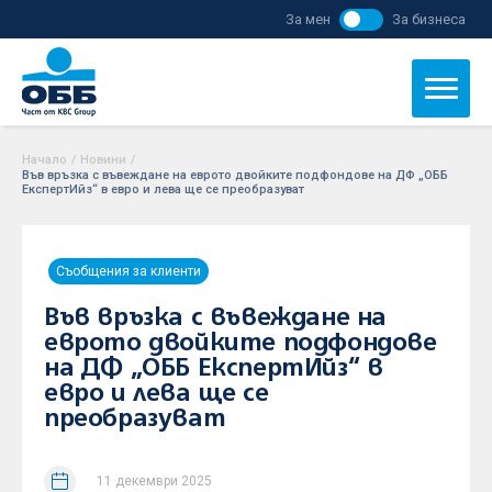
За мен
За бизнеса
Начало
/
Новини
/
Във връзка с въвеждане на еврото двойките подфондове на ДФ „ОББ
ЕкспертИйз“ в евро и лева ще се преобразуват
Съобщения за клиенти
Във връзка с въвеждане на
еврото двойките подфондове
на ДФ „ОББ ЕкспертИйз“ в
евро и лева ще се
преобразуват
11 декември 2025