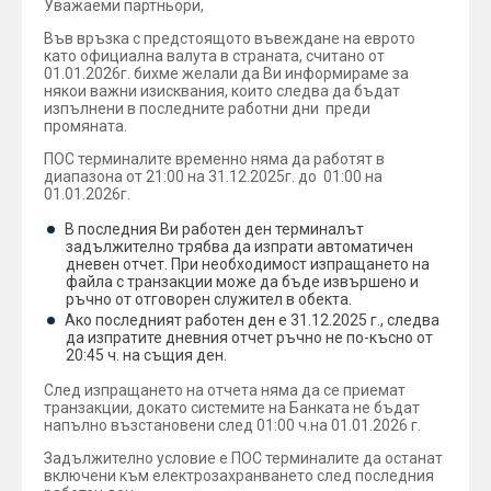
Уважаеми партньори,
Във връзка с предстоящото въвеждане на еврото
като официална валута в страната, считано от
01.01.2026г. бихме желали да Ви информираме за
някои важни изисквания, които следва да бъдат
изпълнени в последните работни дни преди
промяната.
ПОС терминалите временно няма да работят в
диапазона от 21:00 на 31.12.2025г. до 01:00 на
01.01.2026г.
В последния Ви работен ден терминалът
задължително трябва да изпрати автоматичен
дневен отчет. При необходимост изпращането на
файла с транзакции може да бъде извършено и
ръчно от отговорен служител в обекта.
Ако последният работен ден е 31.12.2025 г., следва
да изпратите дневния отчет ръчно не по-късно от
20:45 ч. на същия ден.
След изпращането на отчета няма да се приемат
транзакции, докато системите на Банката не бъдат
напълно възстановени след 01:00 ч.на 01.01.2026 г.
Задължително условие е ПОС терминалите да останат
включени към електрозахранването след последния