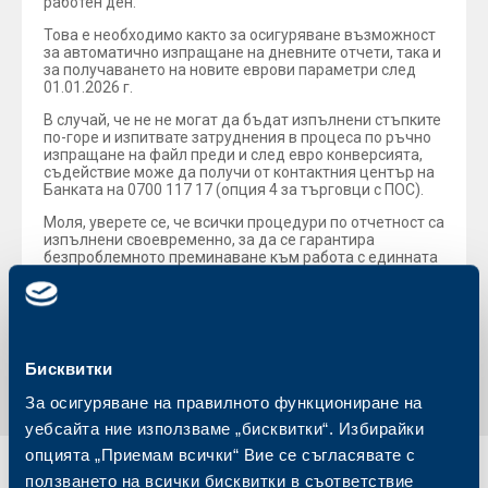
работен ден.
Това е необходимо както за осигуряване възможност
за автоматично изпращане на дневните отчети, така и
за получаването на новите еврови параметри след
01.01.2026 г.
В случай, че не не могат да бъдат изпълнени стъпките
по-горе и изпитвате затруднения в процеса по ръчно
изпращане на файл преди и след евро конверсията,
съдействие може да получи от контактния център на
Банката на 0700 117 17 (опция 4 за търговци с ПОС).
Моля, уверете се, че всички процедури по отчетност са
изпълнени своевременно, за да се гарантира
безпроблемното преминаване към работа с единната
европейска валута.
Обратно към всички новини
Бисквитки
За осигуряване на правилното функциониране на
уебсайта ние използваме „бисквитки“. Избирайки
опцията „Приемам всички“ Вие се съгласявате с
ползването на всички бисквитки в съответствие
Индивидуални
Бизнес