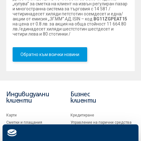
„
купува
” за сметка на клиент на извън регулиран пазар
и многостранна система за търговия с 14 581 /
четиринадесет хиляди петстотин осемдесет и една/
акции от емисия
„ЗГММ”
АД
, ISIN – код
BG11ZGPEAT15
на цена от 0.8 лв. за акция на обща стойност 11 664.80
лв./единадесет хиляди шестстотин шестдесет и
четири лева и 80 стотинки /
Обратно към всички новини
Индивидуални
Бизнес
клиенти
клиенти
Карти
Кредитиране
Сметки и плащания
Управление на парични средства
Кредити
Търговско финансиране
Спестявания и инвестиции
ПОС терминали