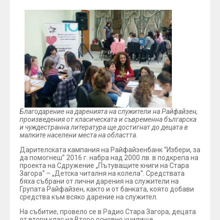
Благодарение на даренията на служители на Райфайзен,
произведения от класическата и съвременна българска
и чуждестранна литература ще достигнат до децата в
малките населени места на областта.
Дарителската кампания на Райфайзенбанк “Избери, за
да помогнеш” 2016 г. набра над 2000 лв. в подкрепа на
проекта на Сдружение „Пътуващите книги на Стара
Загора“ – „Детска читалня на колела“. Средствата
бяха събрани от лични дарения на служители на
Групата Райфайзен, както и от банката, която добави
средства към всяко дарение на служител.
На събитие, провело се в Радио Стара Загора, децата
от втори клас на Второ основно училище