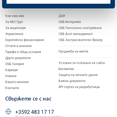
За ОББ
Групата на KBC
Кои сме ние
ДЗИ
За KBC Груп
ОББ Интерлийз
За акционери
ОББ Пенсионно осигуряване
Управление
ОББ Асет мениджмънт
Европейско финансиране
ОББ Застрахователен брокер
Отчети и анализи
Продажба на имоти
Тарифи и общи условия
Други документи
Условия за ползване на сайта
ОББ Галерия
Бисквитки
Кариери
Защита на личните данни
Новини
Важни документи
Вашето мнение
API портал за разработчици
Контакти
Свържете се с нас
+3592 483 17 17
За връзка от страната и чужбина