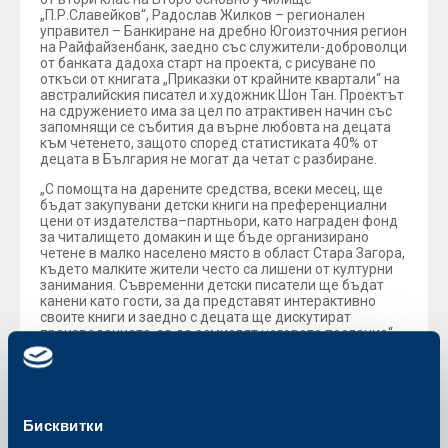
„П.Р.Славейков“, Радослав Жилков – регионален
управител – Банкиране на дребно Югоизточния регион
на Райфайзенбанк, заедно със служители-доброволци
от банката дадоха старт на проекта, с рисуване по
откъси от книгата „Приказки от крайните квартали“ на
австралийския писател и художник Шон Тан. Проектът
на сдружението има за цел по атрактивен начин със
запомнящи се събития да върне любовта на децата
към четенето, защото според статистиката 40% от
децата в България не могат да четат с разбиране.
„С помощта на дарените средства, всеки месец, ще
бъдат закупувани детски книги на преференциални
цени от издателства–партньори, като награден фонд
за читалището домакин и ще бъде организирано
четене в малко населено място в област Стара Загора,
където малките жители често са лишени от културни
занимания. Съвременни детски писатели ще бъдат
канени като гости, за да представят интерактивно
своите книги и заедно с децата ще дискутират
произведението, за да осмислят неговото послание“,
коментира Олга Клисурова, председетел на
сдружението.
С реализирането на проекта се очаква той да
придобие популярност и детската читалня да пътува
Бисквитки
из цялата страна.