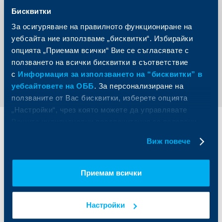
характеризираща тенденциите на развитие и друга
свързана информация. Всяка година сп. Trade Finance
Бисквитки
води рубрика (единствена по рода си в световен
мащаб), за най-добрите сделки на годината, на база на
За осигуряване на правилното функциониране на
която се дава Наградата за отличие.
уебсайта ние използваме „бисквитки“. Избирайки
опцията „Приемам всички“ Вие се съгласявате с
ползването на всички бисквитки в съответствие
Обратно към всички новини
с
Информация за използването на “бисквитки” в
уебсайтовете на ОББ
. За персонализиране на
ползваните от Вас бисквитки, изберете опцията
„Настройки“, чрез която можете да управлявате
Вашите индивидуални предпочитания за ползвани
Индивидуални
Бизнес
бисквитки.
клиенти
клиенти
Виж повече
Карти
Кредитиране
Приемам всички
Сметки и плащания
Управление на парични средства
Кредити
Търговско финансиране
Спестявания и инвестиции
ПОС терминали
Настройки
Частно банкиране
Пазари, инвестиционно банкиране
и попечителски услуги
Застраховки