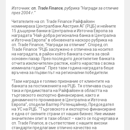
Източник:
сп. Trade Finance
, рубрика “Награди за отличие
през 2004 г.”
Читателите на сп. Trade Finance Райфайзен
номинираха Централбанк Австрия АГ (РЦБ) и нейните
15 дъщерни банки в Централна и Източна Европа за
наградата “Най-добра регионална банка в Централна
и Източна Европа” в обновената наскоро рубрика на
сп. Trade Finance, “Награди за отличие”. Според сп.
Trade Finance “РЦБ заслужено е отличена за носител
на наградата, в район който банката счита за свой
основен пазар. През последнто десетилетие банката
отчита изключителен растеж, който нараства с всяка
изминала година“. През тази година наградата беше
връчена за първи път на регионални победители.
“Тази награда е голямо признание от клиентите на
банката за постиженията на РЦБ. Тя отличава също
така и предимствата на Райфайзен в областта на
търговското експортно финансиране, както и
динамичното проникване в Централна и Източна
Европа”, сподели Валтер Ротенщайнер, Председател
на УС на РЦБ. “Търговското и експортно финансиране
е една от силните страни от нашия бизнес. Ние имаме
значителен опит в тази област – както се подчертава и
сп. Trade Finance, в съответствие с нашите високи
стандарти предлагаме отлично качество на