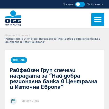
За мен
За бизнеса
Начало
/
Новини
/
Райфайзен Груп спечели наградата за “Най-добра регионална банка в
Централна и Източна Европа”
KBC Банк
Райфайзен Груп спечели
наградата за “Най-добра
регионална банка в Централна
и Източна Европа”
08 юли 2004