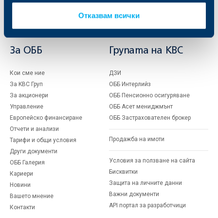
Факторинг
Актуализация на клиентски данни
Отказвам всички
Кредити за собственици на фирми
Финансови институции и суверени
За ОББ
Групата на KBC
Кои сме ние
ДЗИ
За KBC Груп
ОББ Интерлийз
За акционери
ОББ Пенсионно осигуряване
Управление
ОББ Асет мениджмънт
Европейско финансиране
ОББ Застрахователен брокер
Отчети и анализи
Продажба на имоти
Тарифи и общи условия
Други документи
Условия за ползване на сайта
ОББ Галерия
Бисквитки
Кариери
Защита на личните данни
Новини
Важни документи
Вашето мнение
API портал за разработчици
Контакти