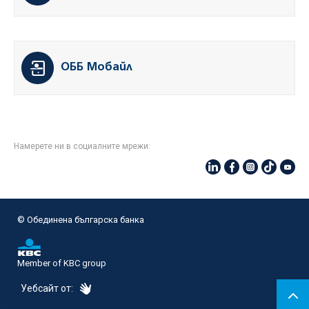
ОББ Мобайл
Намерете ни в социалните мрежи:
© Oбединена българска банка
Member of KBC group
eDesign
Уебсайт от: