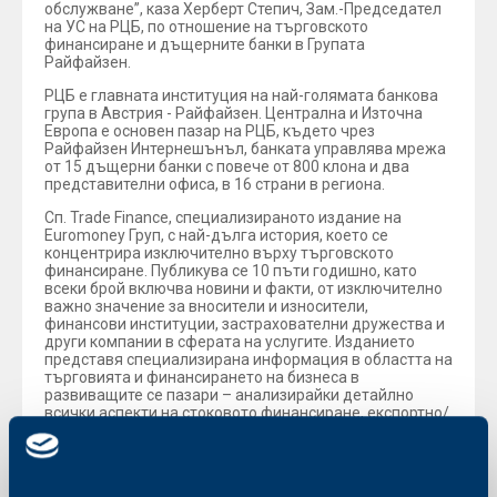
обслужване”, каза Херберт Степич, Зам.-Председател
на УС на РЦБ, по отношение на търговското
финансиране и дъщерните банки в Групата
Райфайзен.
РЦБ е главната институция на най-голямата банкова
група в Австрия - Райфайзен. Централна и Източна
Европа е основен пазар на РЦБ, където чрез
Райфайзен Интернешънъл, банката управлява мрежа
от 15 дъщерни банки с повече от 800 клона и два
представителни офиса, в 16 страни в региона.
Сп. Trade Finance, специализираното издание на
Euromoney Груп, с най-дълга история, което се
концентрира изключително върху търговското
финансиране. Публикува се 10 пъти годишно, като
всеки брой включва новини и факти, от изключително
важно значение за вносители и износители,
финансови институции, застрахователни дружества и
други компании в сферата на услугите. Изданието
представя специализирана информация в областта на
търговията и финансирането на бизнеса в
развиващите се пазари – анализирайки детайлно
всички аспекти на стоковото финансиране, експортно/
импортно финансиране и търговски услуги. Чрез
преките си наблюдения на сектора, сп. Trade Finance
предоставя актуална информация, задълбочено
проучване на пазара и специализирана статистика,