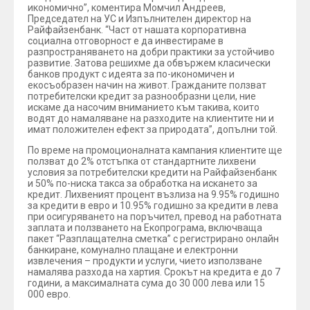
икономично”, коментира Момчил Андреев,
Председател на УС и Изпълнителен директор на
Райфайзенбанк. “Част от нашата корпоративна
социална отговорност е да инвестираме в
разпространяването на добри практики за устойчиво
развитие. Затова решихме да обвържем класически
банков продукт с идеята за по-икономичен и
екосъобразен начин на живот. Гражданите ползват
потребителски кредит за разнообразни цели, ние
искаме да насочим вниманието към такива, които
водят до намаляване на разходите на клиентите ни и
имат положителен ефект за природата”, допълни той.
По време на промоционалната кампания клиентите ще
ползват до 2% отстъпка от стандартните лихвени
условия за потребителски кредити на Райфайзенбанк
и 50% по-ниска такса за обработка на искането за
кредит. Лихвеният процент възлиза на 9.95% годишно
за кредити в евро и 10.95% годишно за кредити в лева
при осигуряването на поръчител, превод на работната
заплата и ползването на Екопрограма, включваща
пакет “Разплащателна сметка” с регистрирано онлайн
банкиране, комунално плащане и електронни
извлечения – продукти и услуги, чието използване
намалява разхода на хартия. Срокът на кредита е до 7
години, а максималната сума до 30 000 лева или 15
000 евро.