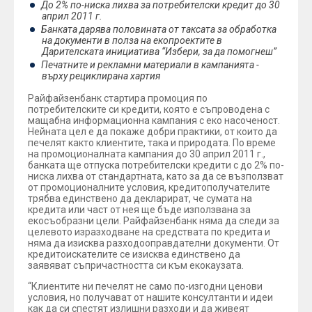
До 2% по-ниска лихва за потребителски кредит до 30
април 2011 г.
Банката дарява половината от таксата за обработка
на документи в полза на екопроектите в
Дарителската инициатива “Избери, за да помогнеш”
Печатните и рекламни материали в кампанията -
върху рециклирана хартия
Райфайзенбанк стартира промоция по
потребителските си кредити, която e съпроводена с
мащабна информационна кампания с еко насоченост.
Нейната цел е да покаже добри практики, от които да
печелят както клиентите, така и природата. По време
на промоционалната кампания до 30 април 2011 г.,
банката ще отпуска потребителски кредити с до 2% по-
ниска лихва от стандартната, като за да се възползват
от промоционалните условия, кредитополучателите
трябва единствено да декларират, че сумата на
кредита или част от нея ще бъде използвана за
екосъобразни цели. Райфайзенбанк няма да следи за
целевото изразходване на средствата по кредита и
няма да изисква разходооправдателни документи. От
кредитоискателите се изисква единствено да
заявяват съпричастността си към екокаузата.
“Клиентите ни печелят не само по-изгодни ценови
условия, но получават от нашите консултанти и идеи
как да си спестят излишни разходи и да живеят