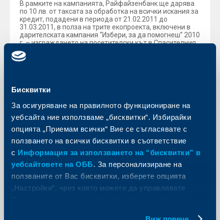
В рамките на кампанията, Райфайзенбанк ще дарява
по 10 лв. от таксата за обработка на всички искания за
кредит, подадени в периода от 21.02.2011 до
31.03.2011, в полза на трите екопроекта, включени в
дарителската кампания “Избери, за да помогнеш” 2010
г. – изграждането на посетителски кът в Спасителния
център за диви животни, Стара Загора, изграждането
на екопътека в Природен парк “Рилски манастир”,
изграждането на еко-пътека и стълби за достъп до
скалните манастири в Природен парк “Шуменско
плато”, като средствата ще бъдат разпределяни
Бисквитки
поравно между трите проекта.
Рекламните материали на кампанията и искането за
За осигуряване на правилното функциониране на
кредит са отпечатани на рециклирана хартия, а
уебсайта ние използваме „бисквитки“. Избирайки
брошурата ще съдържа анкета, свързана с
опазването на околната среда. Всеки, попълнил
опцията „Приемам всички“ Вие се съгласявате с
анкетата до 15 април 2011 г., без значение дали е
ползването на всички бисквитки в съответствие
клиент на банката, ще участва в томбола с награди – 7
ваучера от веригата Техномаркет за покупка на уреди,
с
Информация за използването на “бисквитки” в
щадящи околната среда, като всеки ваучер е на
уебсайтовете на ОББ
. За персонализиране на
стойност 300 лева. Повече подробности за
промоцията и кампанията, както и друга любопитна
ползваните от Вас бисквитки, изберете опцията
информация, свързана с опазването на околната
„Настройки“, чрез която можете да управлявате
среда може да бъде намерена на
www.ecocredit.bg
.
Вашите индивидуални предпочитания за ползвани
бисквитки.
Виж повече