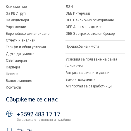
Кои сме ние
ДЗИ
За KBC Груп
ОББ Интерлийз
За акционери
ОББ Пенсионно осигуряване
Управление
ОББ Асет мениджмънт
Европейско финансиране
ОББ Застрахователен брокер
Отчети и анализи
Продажба на имоти
Тарифи и общи условия
Други документи
Условия за ползване на сайта
ОББ Галерия
Бисквитки
Кариери
Защита на личните данни
Новини
Важни документи
Вашето мнение
API портал за разработчици
Контакти
Свържете се с нас
+3592 483 17 17
За връзка от страната и чужбина
*