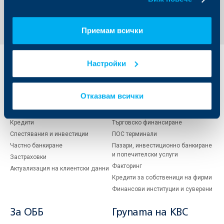
Обратно към всички новини
Приемам всички
Настройки
Индивидуални
Бизнес
клиенти
клиенти
Отказвам всички
Карти
Кредитиране
Сметки и плащания
Управление на парични средства
Кредити
Търговско финансиране
Спестявания и инвестиции
ПОС терминали
Частно банкиране
Пазари, инвестиционно банкиране
и попечителски услуги
Застраховки
Факторинг
Актуализация на клиентски данни
Кредити за собственици на фирми
Финансови институции и суверени
За ОББ
Групата на KBC