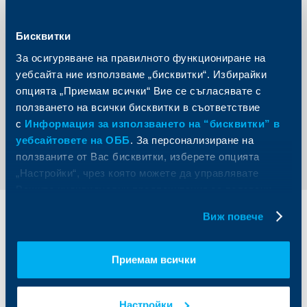
За да се възползват от програмата за студентско
кредитиране, студентите и докторантите трябва да се
обучават в редовна форма за придобиване на
Бисквитки
образователна степен бакалавър, магистър или
доктор в някое от акредитираните висши училища в
За осигуряване на правилното функциониране на
България. Трябва да са до 35 годишни, да нямат
уебсайта ние използваме „бисквитки“. Избирайки
придобита същата образователна степен и да не са
прекъснали обучението си.
опцията „Приемам всички“ Вие се съгласявате с
ползването на всички бисквитки в съответствие
с
Информация за използването на “бисквитки” в
Обратно към всички новини
уебсайтовете на ОББ
. За персонализиране на
ползваните от Вас бисквитки, изберете опцията
„Настройки“, чрез която можете да управлявате
Вашите индивидуални предпочитания за ползвани
бисквитки.
Виж повече
Индивидуални
Бизнес
клиенти
клиенти
Приемам всички
Карти
Кредитиране
Сметки и плащания
Управление на парични средства
Кредити
Търговско финансиране
Настройки