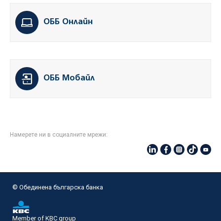
ОББ Онлайн
ОББ Мобайл
Намерете ни в социалните мрежи:
© Oбединена българска банка
Member of KBC group