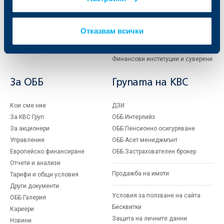
Спестявания и инвестиции
ПОС терминали
Частно банкиране
Пазари, инвестиционно банкиране
и попечителски услуги
Застраховки
Отказвам всички
Факторинг
Актуализация на клиентски данни
Кредити за собственици на фирми
Финансови институции и суверени
За ОББ
Групата на KBC
Кои сме ние
ДЗИ
За KBC Груп
ОББ Интерлийз
За акционери
ОББ Пенсионно осигуряване
Управление
ОББ Асет мениджмънт
Европейско финансиране
ОББ Застрахователен брокер
Отчети и анализи
Продажба на имоти
Тарифи и общи условия
Други документи
Условия за ползване на сайта
ОББ Галерия
Бисквитки
Кариери
Защита на личните данни
Новини