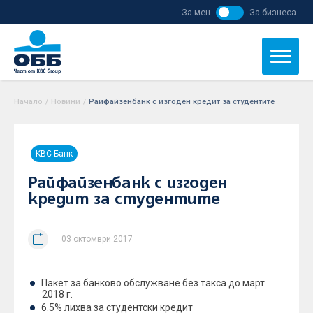
За мен
За бизнеса
Начало
/
Новини
/
Райфайзенбанк с изгоден кредит за студентите
KBC Банк
Райфайзенбанк с изгоден
кредит за студентите
03 октомври 2017
Пакет за банково обслужване без такса до март
2018 г.
6.5% лихва за студентски кредит