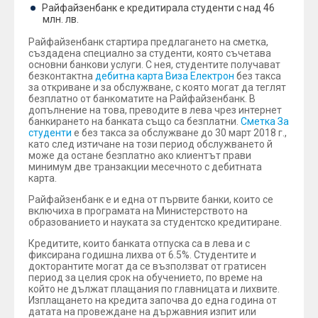
Райфайзенбанк е кредитирала студенти с над 46
млн. лв.
Райфайзенбанк стартира предлагането на сметка,
създадена специално за студенти, която съчетава
основни банкови услуги. С нея, студентите получават
безконтактна
дебитна карта Виза Електрон
без такса
за откриване и за обслужване, с която могат да теглят
безплатно от банкоматите на Райфайзенбанк. В
допълнение на това, преводите в лева чрез интернет
банкирането на банката също са безплатни.
Сметка За
студенти
е без такса за обслужване до 30 март 2018 г.,
като след изтичане на този период обслужването й
може да остане безплатно ако клиентът прави
минимум две транзакции месечното с дебитната
карта.
Райфайзенбанк е и една от първите банки, които се
включиха в програмата на Министерството на
образованието и науката за студентско кредитиране.
Кредитите, които банката отпуска са в лева и с
фиксирана годишна лихва от 6.5%. Студентите и
докторантите могат да се възползват от гратисен
период за целия срок на обучението, по време на
който не дължат плащания по главницата и лихвите.
Изплащането на кредита започва до една година от
датата на провеждане на държавния изпит или