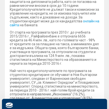
защитата на дипломната работа, като се погасява на
равни месечни вноски в срок до 10 години.
Кредитополучателите не дължат такси и комисиони за
управление на кредита; не се изисква поръчител или
съдлъжник, както и доказване на доходи. За
студентски кредит може да се кандидатства
онлайн на
сайта
на банката.
От старта на програмата през 2010 г. до учебната
2015/2016 г., Райфайзенбанк е отпуснала 6656
кредита за 46.4 млн. лв., като по-голямата част - 98%
от кредитите са за плащане на такса, а минимален дял
е за издръжка. Общата сума, която българските банки,
участващи в програмата, са отпуснали на студенти и
докторанти възлиза на 124.9 млн. лв., показва
статистиката на Министерството на образованието и
науката за периода 2010-2016 г.
Най-често кредитополучателите по програмата за
студентско кредитиране се обучават в Нов български
университет, следван от Варненския свободен
университет, СУ „св. Климент Охридски“ и Пловдивския
университет. Според статистиката на министерството,
за периода 2010 - 2016 г. най-голям брой кредити са
отпуснати в направление „Икономика“ (16.2%),
следвано от „Администрация и управление“ (8.5%),
„Медицина (5.8%)“ и „Архитектура, строителство и
геодезия“ (4.8%).