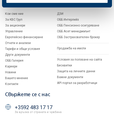
За ОББ
Групата на KBC
Кои сме ние
ДЗИ
За KBC Груп
ОББ Интерлийз
За акционери
ОББ Пенсионно осигуряване
Управление
ОББ Асет мениджмънт
Европейско финансиране
ОББ Застрахователен брокер
Отчети и анализи
Продажба на имоти
Тарифи и общи условия
Други документи
Условия за ползване на сайта
ОББ Галерия
Бисквитки
Кариери
Защита на личните данни
Новини
Важни документи
Вашето мнение
API портал за разработчици
Контакти
Свържете се с нас
+3592 483 17 17
За връзка от страната и чужбина