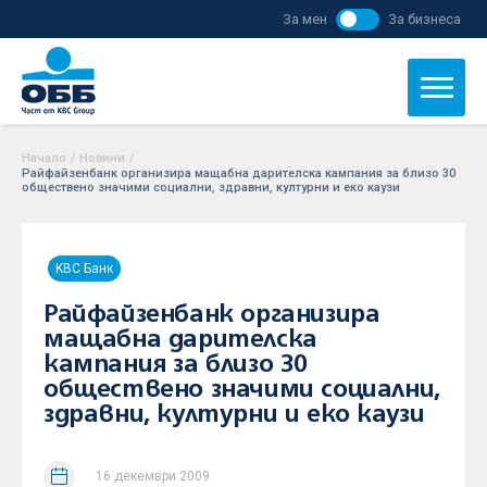
За мен
За бизнеса
Начало
/
Новини
/
Райфайзенбанк организира мащабна дарителска кампания за близо 30
обществено значими социални, здравни, културни и еко каузи
KBC Банк
Райфайзенбанк организира
мащабна дарителска
кампания за близо 30
обществено значими социални,
здравни, културни и еко каузи
16 декември 2009