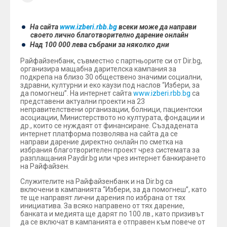
На сайта
www.izberi.rbb.bg
всеки може да направи
своето лично благотворително дарение онлайн
Над 100 000 лева събрани за няколко дни
Райфайзенбанк, съвместно с партньорите си от Dir.bg,
организира мащабна дарителска кампания за
подкрепа на близо 30 обществено значими социални,
здравни, културни и еко каузи под наслов “Избери, за
да помогнеш”. На интернет сайта
www.izberi.rbb.bg
са
представени актуални проекти на 23
неправителствени организации, болници, пациентски
асоциации, Министерството но културата, фондации и
др., които се нуждаят от финансиране. Създадената
интернет платформа позволява на сайта да се
направи дарение директно онлайн по сметка на
избрания благотворителен проект чрез системата за
разплащания Paydir.bg или чрез интернет банкирането
на Райфайзен.
Служителите на Райфайзенбанк и на Dir.bg са
включени в кампанията “Избери, за да помогнеш”, като
те ще направят лични дарения по избрана от тях
инициатива. За всяко направено от тях дарение,
банката и медията ще дарят по 100 лв., като призивът
да се включат в кампанията е отправен към повече от