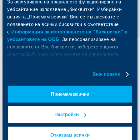
За осигуряване на правилното функциониране на
уебсайта ние използваме „бисквитки“. Избирайки
Обратно към всички новини
опцията „Приемам всички“ Вие се съгласявате с
ползването на всички бисквитки в съответствие
с
Информация за използването на “бисквитки” в
уебсайтовете на ОББ
. За персонализиране на
ползваните от Вас бисквитки, изберете опцията
Индивидуални
Бизнес
„Настройки“, чрез която можете да управлявате
клиенти
клиенти
Вашите индивидуални предпочитания за ползвани
бисквитки.
Карти
Кредитиране
Виж повече
Сметки и плащания
Управление на парични средства
Кредити
Търговско финансиране
Приемам всички
Спестявания и инвестиции
ПОС терминали
Частно банкиране
Пазари, инвестиционно банкиране
и попечителски услуги
Застраховки
Факторинг
Настройки
Актуализация на клиентски данни
Кредити за собственици на фирми
Финансови институции и суверени
Отказвам всички