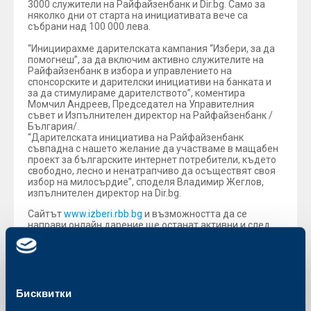
3000 служители на Райфайзенбанк и Dir.bg. Само за
няколко дни от старта на инициативата вече са
събрани над 100 000 лева.
“Инициирахме дарителската кампания “Избери, за да
помогнеш”, за да включим активно служителите на
Райфайзенбанк в избора и управлението на
спонсорските и дарителски инициативи на банката и
за да стимулираме дарителството”, коментира
Момчил Андреев, Председател на Управителния
съвет и Изпълнителен директор на Райфайзенбанк /
България/.
“Дарителската инициатива на Райфайзенбанк
съвпадна с нашето желание да участваме в мащабен
проект за българските интернет потребители, където
свободно, лесно и ненатрапчиво да осъществят своя
избор на милосърдие”, споделя Владимир Жеглов,
изпълнителен директор на Dir.bg.
Сайтът
www.izberi.rbb.bg
и възможността да се
направи онлайн дарение ще останат активни и след
отчитането на първия етап на кампанията “Избери, за
да помогнеш“ в края на януари 2010 г. В сайта ще се
поместват актуални проекти и каузи и през
следващата година, като всеки свободно може да
даде личния си принос за проектa, който е най-близо
до него.
Бисквитки