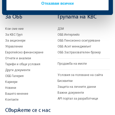
Отказвам всички
Финансови институции и суверени
За ОББ
Групата на KBC
Кои сме ние
ДЗИ
За KBC Груп
ОББ Интерлийз
За акционери
ОББ Пенсионно осигуряване
Управление
ОББ Асет мениджмънт
Европейско финансиране
ОББ Застрахователен брокер
Отчети и анализи
Продажба на имоти
Тарифи и общи условия
Други документи
Условия за ползване на сайта
ОББ Галерия
Бисквитки
Кариери
Защита на личните данни
Новини
Важни документи
Вашето мнение
API портал за разработчици
Контакти
Свържете се с нас