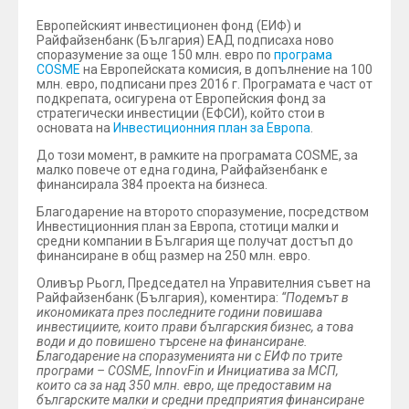
Европейският инвестиционен фонд (ЕИФ) и
Райфайзенбанк (България) ЕАД подписаха ново
споразумение за още 150 млн. евро по
програма
COSME
на Европейската комисия, в допълнение на 100
млн. евро, подписани през 2016 г. Програмата е част от
подкрепата, осигурена от Европейския фонд за
стратегически инвестиции (ЕФСИ), който стои в
основата на
Инвестиционния план за Европа
.
До този момент, в рамките на програмата COSME, за
малко повече от една година, Райфайзенбанк е
финансирала 384 проекта на бизнеса.
Благодарение на второто споразумение, посредством
Инвестиционния план за Европа, стотици малки и
средни компании в България ще получат достъп до
финансиране в общ размер на 250 млн. евро.
Оливър Рьогл, Председател на Управителния съвет на
Райфайзенбанк (България), коментира:
“Подемът в
икономиката през последните години повишава
инвестициите, които прави българския бизнес, а това
води и до повишено търсене на финансиране.
Благодарение на споразуменията ни с ЕИФ по трите
програми –
COSME
,
InnovFin
и Инициатива за МСП,
които са за над 350 млн. евро, ще предоставим на
българските малки и средни предприятия финансиране