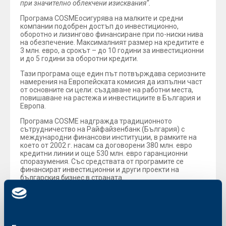
при значително облекчени изисквания“.
Програма COSMEосигурява на малките и средни
компании подобрен достъп до инвестиционно,
оборотно и лизингово финансиране при по-ниски нива
на обезпечение. Максималният размер на кредитите е
3 млн. евро, а срокът – до 10 години за инвестиционни
и до 5 години за оборотни кредити.
Тази програма още един път потвърждава сериозните
намерения на Европейската комисия да изпълни част
от основните си цели: създаване на работни места,
повишаване на растежа и инвестициите в България и
Европа.
Програма COSME надгражда традиционното
сътрудничество на Райфайзенбанк (България) с
международни финансови институции, в рамките на
което от 2002 г. насам са договорени 380 млн. евро
кредитни линии и още 530 млн. евро гаранционни
споразумения. Със средствата от програмите се
финансират инвестиционни и други проекти на
българския бизнес в страната.
Настоящата Гаранция е предоставена от COSME и
Европейския фонд за стратегически инвестиции
(ЕФСИ), създаден по силата на Плана за инвестиции за
Европа. Целта на ЕФСИ е да подпомогне
финансирането и прилагането на продуктивни