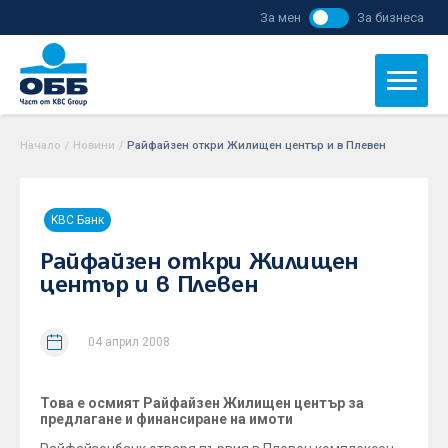
За мен
За бизнеса
Начало
/
Новини
/
Райфайзен откри Жилищен център и в Плевен
KBC Банк
Райфайзен откри Жилищен
център и в Плевен
04 април 2008
Това е осмият Райфайзен Жилищен център за
предлагане и финансиране на имоти