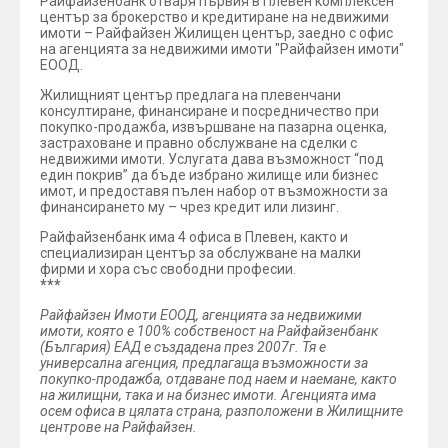
Райфайзенбанк отваря първия в Плевен комплексен
център за брокерство и кредитиране на недвижими
имоти – Райфайзен Жилищен център, заедно с офис
на агенцията за недвижими имоти "Райфайзен имоти"
ЕООД.
Жилищният център предлага на плевенчани
консултиране, финансиране и посредничество при
покупко-продажба, извършване на пазарна оценка,
застраховане и правно обслужване на сделки с
недвижими имоти. Услугата дава възможност “под
един покрив” да бъде избрано жилище или бизнес
имот, и предоставя пълен набор от възможности за
финансирането му – чрез кредит или лизинг.
Райфайзенбанк има 4 офиса в Плевен, както и
специализиран център за обслужване на малки
фирми и хора със свободни професии.
***
Райфайзен Имоти ЕООД, агенцията за недвижими
имоти, която е 100% собственост на Райфайзенбанк
(България) ЕАД е създадена през 2007г. Тя е
универсална агенция, предлагаща възможности за
покупко-продажба, отдаване под наем и наемане, както
на жилищни, така и на бизнес имоти. Агенцията има
осем офиса в цялата страна, разположени в Жилищните
центрове на Райфайзен.