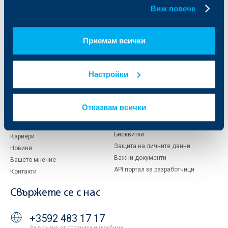
бисквитки.
За ОББ
Групата на KBC
Виж повече
Кои сме ние
ДЗИ
Приемам всички
За KBC Груп
ОББ Интерлийз
За акционери
ОББ Пенсионно осигуряване
Управление
ОББ Асет мениджмънт
Настройки
Европейско финансиране
ОББ Застрахователен брокер
Отчети и анализи
Продажба на имоти
Тарифи и общи условия
Отказвам всички
Други документи
Условия за ползване на сайта
ОББ Галерия
Бисквитки
Кариери
Защита на личните данни
Новини
Важни документи
Вашето мнение
API портал за разработчици
Контакти
Свържете се с нас
+3592 483 17 17
За връзка от страната и чужбина