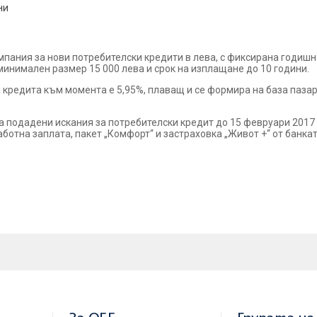
ни
ания за нови потребителски кредити в лева, с фиксирана годишна
минимален размер 15 000 лева и срок на изплащане до 10 години.
 кредита към момента е 5,95%, плаващ и се формира на база паза
а подадени искания за потребителски кредит до 15 февруари 2017
аботна заплата, пакет „Комфорт“ и застраховка „Живот +“ от банкат