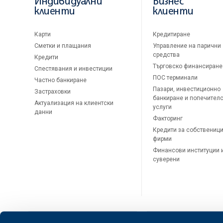
Индивидуални
Бизнес
клиенти
клиенти
Карти
Кредитиране
Сметки и плащания
Управление на парични
средства
Кредити
Търговско финансиране
Спестявания и инвестиции
ПОС терминали
Частно банкиране
Пазари, инвестиционно
Застраховки
банкиране и попечител
Актуализация на клиентски
услуги
данни
Факторинг
Кредити за собственици
фирми
Финансови институции 
суверени