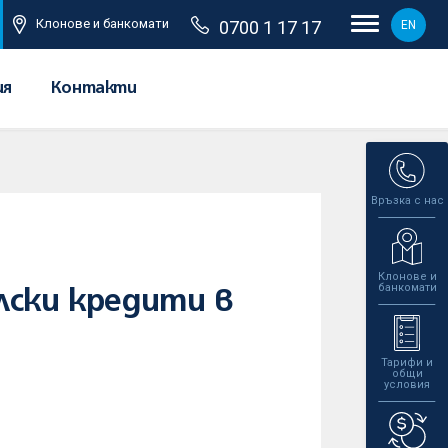
Клонове и банкомати
0700 1 17 17
EN
ия
Контакти
Връзка с нас
Клонове и
банкомати
лски кредити в
Тарифи и
общи
условия