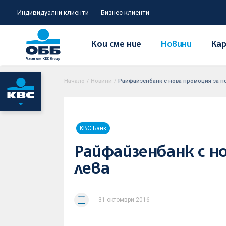
Индивидуални клиенти
Бизнес клиенти
Кои сме ние
Новини
Кар
Начало
/
Новини
/
Райфайзенбанк с нова промоция за по
KBC Банк
Райфайзенбанк с н
лева
31 октомври 2016