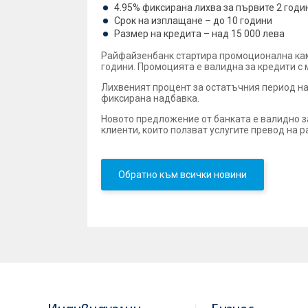
4.95% фиксирана лихва за първите 2 годи
Срок на изплащане – до 10 години
Размер на кредита – над 15 000 лева
Райфайзенбанк стартира промоционална камп
години. Промоцията е валидна за кредити с 
Лихвеният процент за остатъчния период на
фиксирана надбавка.
Новото предложение от банката е валидно з
клиенти, които ползват услугите превод на р
Обратно към всички новини