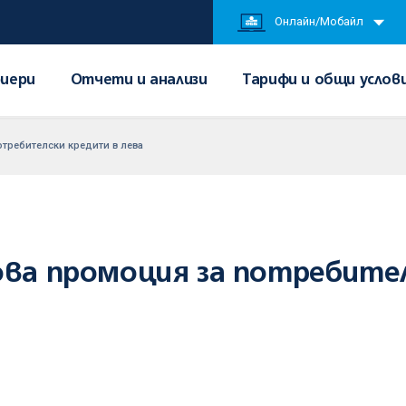
Онлайн/Мобайл
иери
Отчети и анализи
Тарифи и общи услов
требителски кредити в лева
ова промоция за потребите