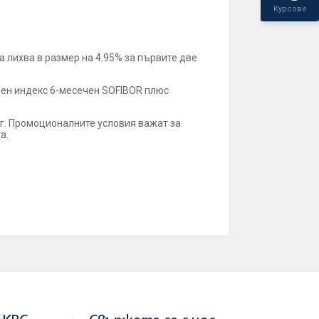
Курсове
 лихва в размер на 4.95% за първите две
рен индекс 6-месечен SOFIBOR плюс
 г. Промоционалните условия важат за
а.