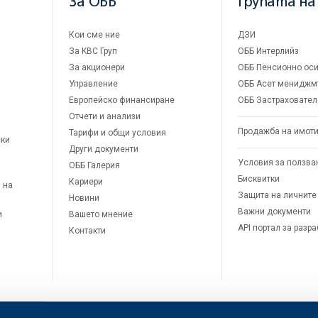
За ОББ
Групата на
Кои сме ние
ДЗИ
За KBC Груп
ОББ Интерлийз
За акционери
ОББ Пенсионно оси
Управление
ОББ Асет мениджм
Европейско финансиране
ОББ Застраховател
Отчети и анализи
Продажба на имот
Тарифи и общи условия
ски
Други документи
Условия за ползва
ОББ Галерия
Бисквитки
Кариери
 на
Защита на личните
Новини
Важни документи
и
Вашето мнение
API портал за разр
Контакти