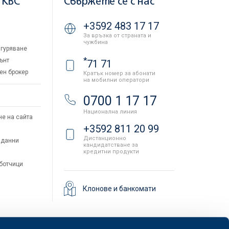
 KBC
Свържете се с нас
+3592 483 17 17
За връзка от страната и
чужбина
гуряване
*
ънт
71 71
ен брокер
Кратък номер за абонати
на мобилни оператори
и
0700 1 17 17
Национална линия
не на сайта
+3592 811 20 99
Дистанционно
 данни
кандидатстване за
кредитни продукти
аботчици
Клонове и банкомати