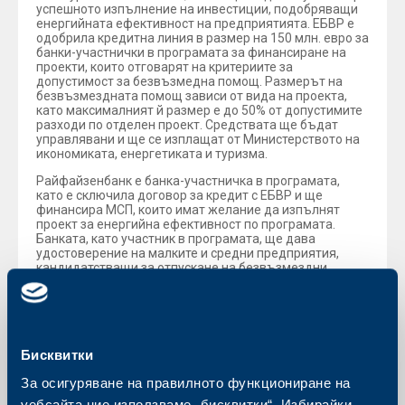
успешното изпълнение на инвестиции, подобряващи
енергийната ефективност на предприятията. ЕБВР е
одобрила кредитна линия в размер на 150 млн. eвро за
банки-участнички в програмата за финансиране на
проекти, които отговарят на критериите за
допустимост за безвъзмедна помощ. Размерът на
безвъзмездната помощ зависи от вида на проекта,
като максималният й размер е до 50% от допустимите
разходи по отделен проект. Средствата ще бъдат
управлявани и ще се изплащат от Министерството на
икономиката, енергетиката и туризма.
Райфайзенбанк е банка-участничка в програмата,
като е сключила договор за кредит с ЕБВР и ще
финансира МСП, които имат желание да изпълнят
проект за енергийна ефективност по програмата.
Банката, като участник в програмата, ще дава
удостоверение на малките и средни предприятия,
кандидатстващи за отпускане на безвъзмездни
средства, че могат да осигурят не по-малко от 80% от
стойността на общите допустими разходи за
изпълнение на проекта чрез кредит или със собствени
средства.
Бисквитки
За осигуряване на правилното функциониране на
Обратно към всички новини
уебсайта ние използваме „бисквитки“. Избирайки