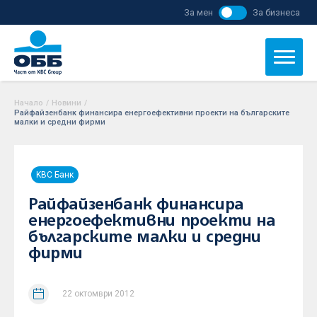
За мен
За бизнеса
Начало
/
Новини
/
Райфайзенбанк финансира енергоефективни проекти на българските
малки и средни фирми
KBC Банк
Райфайзенбанк финансира
енергоефективни проекти на
българските малки и средни
фирми
22 октомври 2012