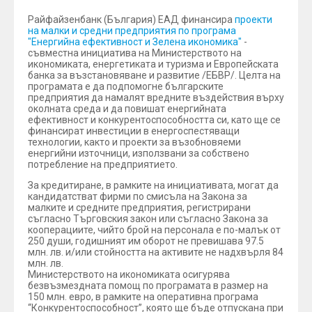
Райфайзенбанк (България) ЕАД финансира
проекти
на малки и средни предприятия по програма
"Енергийна ефективност и Зелена икономика"
-
съвместна инициатива на Министерството на
икономиката, енергетиката и туризма и Европейската
банка за възстановяване и развитие /ЕБВР/. Целта на
програмата е да подпомогне българските
предприятия да намалят вредните въздействия върху
околната среда и да повишат енергийната
ефективност и конкурентоспособността си, като ще се
финансират инвестиции в енергоспестяващи
технологии, както и проекти за възобновяеми
енергийни източници, използвани за собствено
потребление на предприятието.
За кредитиране, в рамките на инициативата, могат да
кандидатстват фирми по смисъла на Закона за
малките и средните предприятия, регистрирани
съгласно Търговския закон или съгласно Закона за
кооперациите, чийто брой на персонала е по-малък от
250 души, годишният им оборот не превишава 97.5
млн. лв. и/или стойността на активите не надхвърля 84
млн. лв.
Министерството на икономиката осигурява
безвъзмездната помощ по програмата в размер на
150 млн. евро, в рамките на оперативна програма
“Конкурентоспособност”, която ще бъде отпускана при