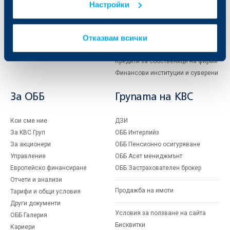
Настройки
Кредити
Търговско финансиране
Спестявания и инвестиции
ПОС терминали
Частно банкиране
Пазари, инвестиционно банкиране
Отказвам всички
и попечителски услуги
Застраховки
Факторинг
Актуализация на клиентски данни
Кредити за собственици на фирми
Финансови институции и суверени
За ОББ
Групата на KBC
Кои сме ние
ДЗИ
За KBC Груп
ОББ Интерлийз
За акционери
ОББ Пенсионно осигуряване
Управление
ОББ Асет мениджмънт
Европейско финансиране
ОББ Застрахователен брокер
Отчети и анализи
Продажба на имоти
Тарифи и общи условия
Други документи
Условия за ползване на сайта
ОББ Галерия
Бисквитки
Кариери