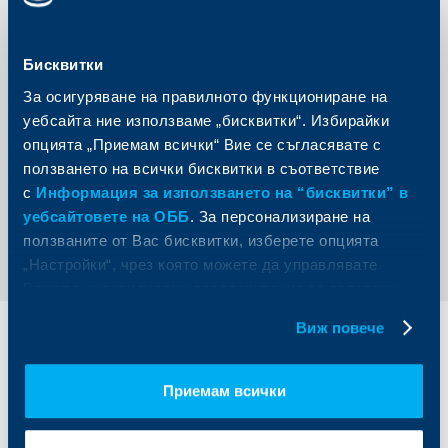
Бисквитки
За осигуряване на правилното функциониране на
уебсайта ние използваме „бисквитки“. Избирайки
опцията „Приемам всички“ Вие се съгласявате с
ползването на всички бисквитки в съответствие
с
Информация за използването на “бисквитки” в
уебсайтовете на ОББ
. За персонализиране на
Обратно към всички новини
ползваните от Вас бисквитки, изберете опцията
„Настройки“, чрез която можете да управлявате
Вашите индивидуални предпочитания за ползвани
бисквитки.
Виж повече
Индивидуални
Бизнес
клиенти
клиенти
Приемам всички
Карти
Кредитиране
Сметки и плащания
Управление на парични средства