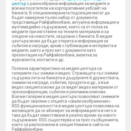
център
с разнообразна информация за медиите и
всички посетители на корпоративния уебсайт на
банката. В специализираната подсекция могат да
бъдат намерени пълен набор от документи,
представящи Райфайзенбанк, актуална информация и
мултимедийно съдържание, които са от полза за
медиите при изготвяне на техните материали и за
следене на новостите, свързани с банката. В медия
центъра може да бъде открита и информация за
събития и награди, архив с публикации и интервюта в
медиите, както и прес кит с документи като
презентация на Райфайзенбанк, визитка за
журналисти, контакти и др.
Полезна характеристика на медия центъра са
галериите със снимки и видео. Страницата със снимки
съдържа лога на банката и дъщерните й дружествата,
снимки на награди, събития, продукти и др., а във
видео секцията може да се видят видео материали от
пресконференции, събития и рекламни клипове.
Всички галерии в медия центъра позволяват снимките
да бъдат сваляни с опцията «свали изображение».
RSS функционалността в медия центъра позволява на
желаещите да се абонират за информацията в него и
така да бъдат известявани в реално време за новото
съдържание. RSS съществува и за прес съобщенията,
които са разположени в секция Новини в сайта на
Райфайзенбанк.