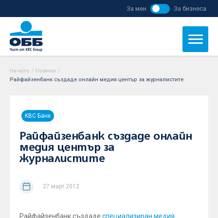
За мен
За бизнеса
Начало
/
Новини
/
Райфайзенбанк създаде онлайн медия център за журналистите
KBC Банк
Райфайзенбанк създаде онлайн
медия център за
журналистите
27 март 2012
Райфайзенбанк създаде
специализиран медия