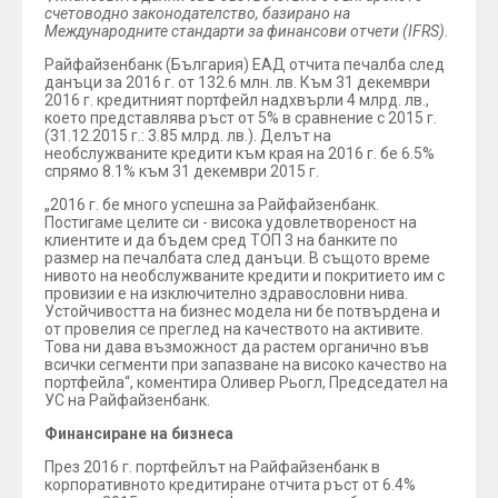
счетоводно законодателство, базирано на
Международните стандарти за финансови отчети (IFRS).
Райфайзенбанк (България) ЕАД отчита печалба след
данъци за 2016 г. от 132.6 млн. лв. Към 31 декември
2016 г. кредитният портфейл надхвърли 4 млрд. лв.,
което представлява ръст от 5% в сравнение с 2015 г.
(31.12.2015 г.: 3.85 млрд. лв.). Делът на
необслужваните кредити към края на 2016 г. бе 6.5%
спрямо 8.1% към 31 декември 2015 г.
„2016 г. бе много успешна за Райфайзенбанк.
Постигаме целите си - висока удовлетвореност на
клиентите и да бъдем сред ТОП 3 на банките по
размер на печалбата след данъци. В същото време
нивото на необслужваните кредити и покритието им с
провизии е на изключително здравословни нива.
Устойчивостта на бизнес модела ни бе потвърдена и
от провелия се преглед на качеството на активите.
Това ни дава възможност да растем органично във
всички сегменти при запазване на високо качество на
портфейла“, коментира Оливер Рьогл, Председател на
УС на Райфайзенбанк.
Финансиране на бизнеса
През 2016 г. портфейлът на Райфайзенбанк в
корпоративното кредитиране отчита ръст от 6.4%