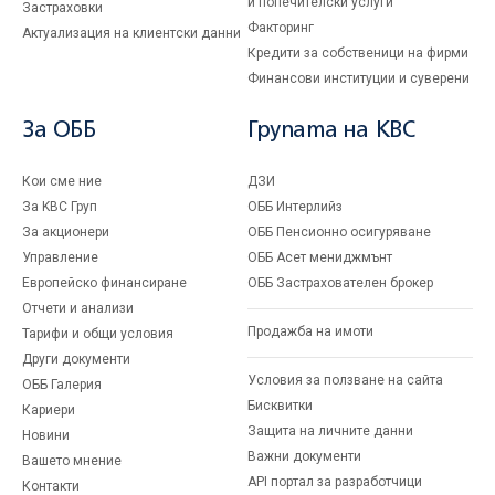
и попечителски услуги
Застраховки
Факторинг
Актуализация на клиентски данни
Кредити за собственици на фирми
Финансови институции и суверени
За ОББ
Групата на KBC
Кои сме ние
ДЗИ
За KBC Груп
ОББ Интерлийз
За акционери
ОББ Пенсионно осигуряване
Управление
ОББ Асет мениджмънт
Европейско финансиране
ОББ Застрахователен брокер
Отчети и анализи
Продажба на имоти
Тарифи и общи условия
Други документи
Условия за ползване на сайта
ОББ Галерия
Бисквитки
Кариери
Защита на личните данни
Новини
Важни документи
Вашето мнение
API портал за разработчици
Контакти