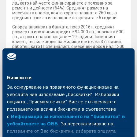
лв., като най-често финансирането е ползвано за
ремонтни дейности (64%). Средният размер на
месечната вноска, която хората плащат е 260 лв., а
средният срок за изплащане на кредита е 6 години.
Според анализа на банката, през 2016 г. средният
размер на ипотечния кредит е 94 000 лв., вноската 600
лв., а срокът на изплащане – 19 години. Типичният
клиент, теглил кредит за жилище е мъж на 37 години,
работещ като IT специалист, с месечен доход над 1300
лв. С финансиране от банката са се купували
предимно апартаменти (94.4%), а само 5.6% са били за
къща или вила, като предпочитанието на клиентите е
към монолитното строителство – 69% от жилищата,
купени с ипотечен кредит от Райфайзенбанк.
Бисквитки
Райфайзен Рисърч: 3.3% ръст на българската
икономика за 2017 г.
За осигуряване на правилното функциониране на
Анализаторите на Райфайзен Рисърч очакват темпът
уебсайта ние използваме „бисквитки“. Избирайки
на растеж на българската икономика да се запази,
опцията „Приемам всички“ Вие се съгласявате с
като през тази година реалният растеж на БВП
достигне 3.3%, спрямо 3.4% през 2016 г. Според
ползването на всички бисквитки в съответствие
прогнозата е най-вероятно този ръст да е над нивата
с
Информация за използването на “бисквитки” в
в Еврозоната (прогноза за 1.9% за 2017 г.) и малко под
нивата в страните в региона Югоизточна Европа
уебсайтовете на ОББ
. За персонализиране на
(3.7%).
ползваните от Вас бисквитки, изберете опцията