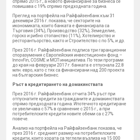
спрямо 2015 г., а новото финансиране за бизнеса се
повишава с 19% спрямо предходната година.
Преглед на портфейла на Райфайзенбанк към 31
декември 2016 г. показва, че секторите на
икономиката, които банката е финансирала са
Търговия (34%), Производство (32%), Земеделие,
горско и рибно стопанство (11%), Хотелиерство и
ресторантьорство, както и Строителство с по 5%, и др.
През 2016 г. Райфайзенбанк подписа три гаранционни
споразумения с Европейския инвестиционен фонд –
InnovFin, COSME и МСП инициатива. По тези програми
до края на февруари 2017 г. банката е отпуснала 22.8
млн. евро, като с тях са финансирани над 200 проекта
на българския бизнес.
Ръст в кредитирането на домакинствата
През 2016 г. Райфайзенбанк отчита 34% ръст при
отпуснатите кредити за гражданите и домакинствата
спрямо предходната година. Ипотечното кредитиране
се увеличава с 57% в сравнение с 2015 г., а при
потребителските кредити новите обеми са с 27%
повече.
Анализ на портфейла на Райфайзенбанк показва, че
през 2016 г. средният размер на потребителските
кредити, които хората са теглели възлиза на 15 000