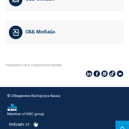
ОББ Мобайл
Намерете ни в социалните мрежи:
© Oбединена българска банка
Member of KBC group
eDesign
Уебсайт от: