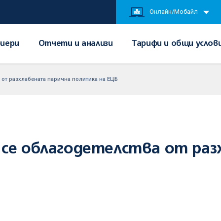
Онлайн/Мобайл
иери
Отчети и анализи
Тарифи и общи услов
 от разхлабената парична политика на ЕЦБ
 се облагодетелства от раз