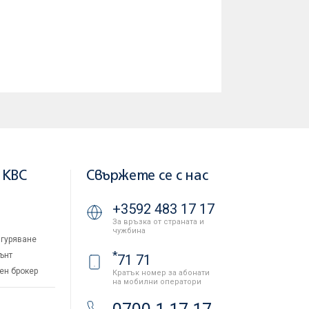
 KBC
Свържете се с нас
+3592 483 17 17
За връзка от страната и
чужбина
гуряване
*
ънт
71 71
ен брокер
Кратък номер за абонати
на мобилни оператори
и