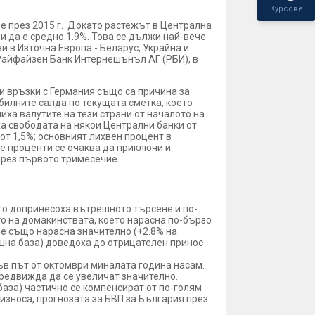
опа
Курсове
е през 2015 г. Докато растежът в Централна
и да е средно 1.9%. Това се дължи най-вече
 в Източна Европа - Беларус, Украйна и
Райфайзен Банк Интернешънъл АГ (РБИ), в
и връзки с Германия също са причина за
билните салда по текущата сметка, което
иха валутите на тези страни от началото на
а свободата на някои Централни банки от
т 1,5%; основният лихвен процент в
те проценти се очаква да приключи и
през първото тримесечие.
его допринесоха вътрешното търсене и по-
 на домакинствата, което нарасна по-бързо
не също нарасна значително (+2.8% на
дишна база) доведоха до отрицателен принос
ъв път от октомври миналата година насам.
 предвижда да се увеличат значително.
 база) частично се компенсират от по-голям
износа, прогнозата за БВП за България през