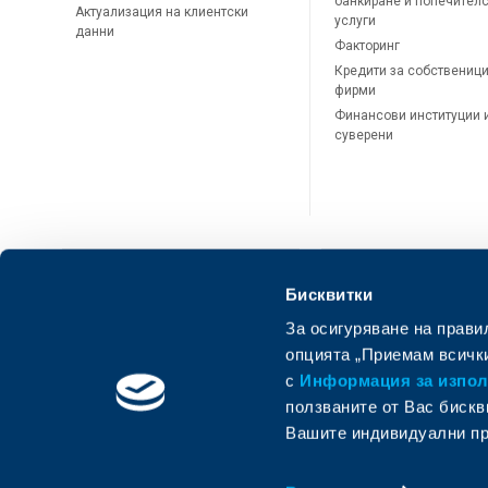
банкиране и попечител
Актуализация на клиентски
услуги
данни
Факторинг
Кредити за собственици
фирми
Финансови институции 
суверени
Бисквитки
За осигуряване на прави
ОББ Онлайн
ОББ Мобай
опцията „Приемам всички
с
Информация за използ
ползваните от Вас бискв
Вашите индивидуални пр