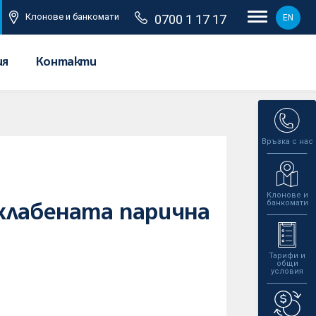
Клонове и банкомати
0700 1 17 17
EN
ия
Контакти
Връзка с нас
Клонове и
банкомати
хлабената парична
Тарифи и
общи
условия