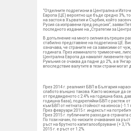
Растежът в Германия подкр
“Отделните подрегиони в Централна и Източ
Европа (ЦЕ) вероятно ще бъде средно 3%, то
на застоя в Хърватия и Сърбия, който засен
Русия са изправени пред рецесия“, заяви П
последното издание на „Стратегии за Центра
В допълнение на много силния вътрешен рас
стабилно представяне на подрегиона ЦЕ. Вис
означава, че страните не са зависими от чу
годината. През изминалото тримесечие, лип
Централна Европа да намалят лихвените про
Румъния се очаква да падне до 2%, а в Унга
впоследствие валутите в тези страни могат
Растежът на БВП в Българи
През 2014 г. реалният БВП в България нарас
слабото външно такова. Както можеше да с
от предвиденото с 2.4% на годишна база, да
годишна база), подкрепяйки БВП с растеж от 
към БВП от нетната стойност на износа (-1.1
През февруари 2015 г. индексът на потребит
През 2015 г. публичните разходи в страната
По този начин, по-ниските очаквания за ръст
ръст на брутното капиталообрзуване (+ 3,1%
2015 г. е ръст от 1.2%.