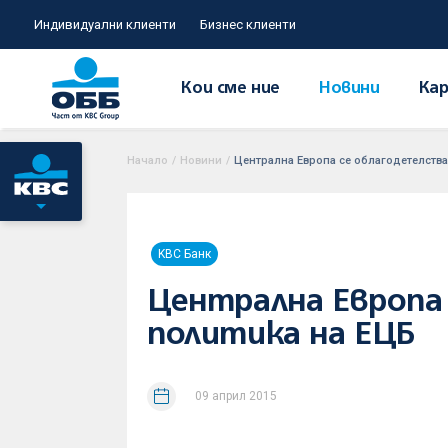
Индивидуални клиенти
Бизнес клиенти
Кои сме ние
Новини
Кар
Начало
/
Новини
/
Централна Европа се облагодетелства
KBC Банк
Централна Европа
политика на ЕЦБ
09 април 2015