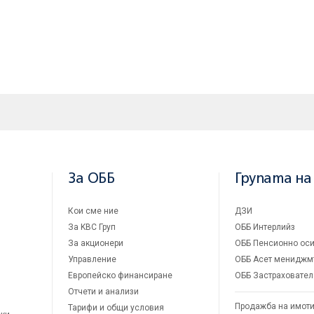
За ОББ
Групата на
Кои сме ние
ДЗИ
За KBC Груп
ОББ Интерлийз
За акционери
ОББ Пенсионно оси
Управление
ОББ Асет мениджм
Европейско финансиране
ОББ Застраховател
Отчети и анализи
Продажба на имот
Тарифи и общи условия