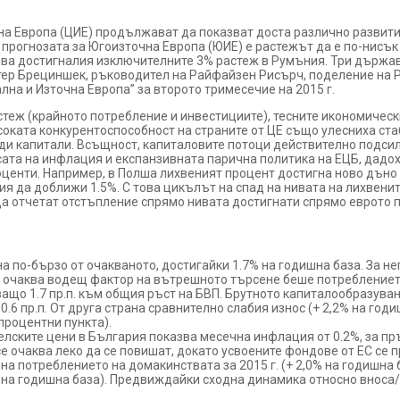
епи подема в региона на Централна Евр
на Европа (ЦИЕ) продължават да показват доста различно развити
 прогнозата за Югоизточна Европа (ЮИЕ) е растежът да е по-нисък 
чва достигналия изключителните 3% растеж в Румъния. Три държави
етер Брециншек, ръководител на Райфайзен Рисърч, поделение на 
лна и Източна Европа” за второто тримесечие на 2015 г.
теж (крайното потребление и инвестициите), тесните икономическ
оката конкурентоспособност на страните от ЦЕ също улесниха ста
жди капитали. Всъщност, капиталовите потоци действително подсил
сата на инфлация и експанзивната парична политика на ЕЦБ, дадох
центи. Например, в Полша лихвеният процент достигна ново дъно о
рия да доближи 1.5%. С това цикълът на спад на нивата на лихвени
 да отчетат отстъпление спрямо нивата достигнати спрямо еврото 
я за 2014 г. надмина очакванията
на по-бързо от очакваното, достигайки 1.7% на годишна база. За н
е очаква водещ фактор на вътрешното търсене беше потреблението
ващо 1.7 пр.п. към общия ръст на БВП. Брутното капиталообразува
0.6 пр.п. От друга страна сравнително слабия износ (+ 2,2% на го
 процентни пункта).
елските цени в България показва месечна инфлация от 0.2%, за пр
 се очаква леко да се повишат, докато усвоените фондове от ЕС се
 на потреблението на домакинствата за 2015 г. (+ 2,0% на годишна
 на годишна база). Предвиждайки сходна динамика относно вноса/