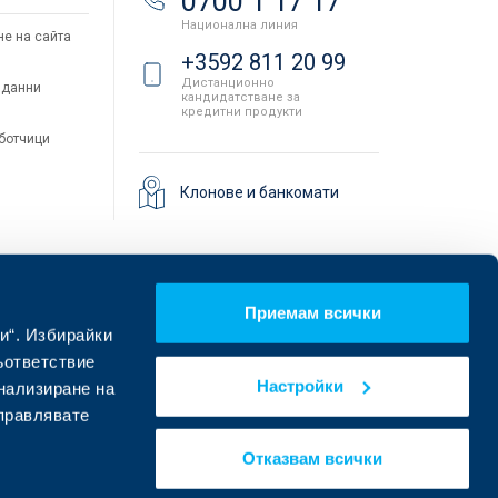
0700 1 17 17
Национална линия
не на сайта
+3592 811 20 99
Дистанционно
 данни
кандидатстване за
кредитни продукти
аботчици
Клонове и банкомати
Приемам всички
и“. Избирайки
ъответствие
Настройки
онализиране на
управлявате
Намерете ни в социалните мрежи:
Отказвам всички