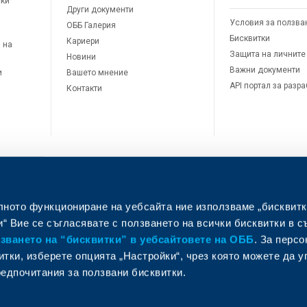
ски
Други документи
Условия за ползва
ОББ Галерия
Бисквитки
Кариери
 на
Защита на личните
Новини
Важни документи
и
Вашето мнение
API портал за разр
Контакти
лното функциониране на уебсайта ние използваме „бисквитк
л
“ Вие се съгласявате с ползването на всички бисквитки в с
ването на “бисквитки” в уебсайтовете на ОББ
. За перс
итки, изберете опцията „Настройки“, чрез която можете да 
едпочитания за ползвани бисквитки.