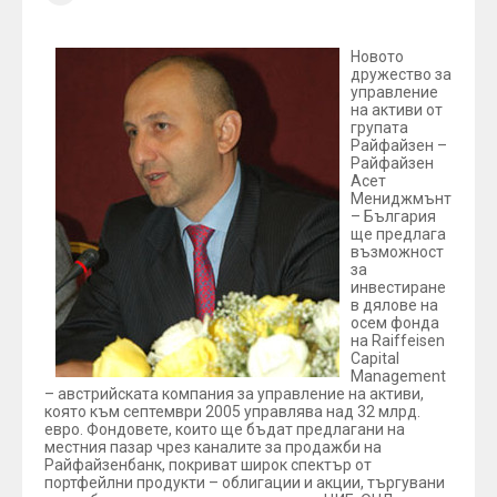
Новото
дружество за
управление
на активи от
групата
Райфайзен –
Райфайзен
Асет
Мениджмънт
– България
ще предлага
възможност
за
инвестиране
в дялове на
осем фонда
на Raiffeisen
Capital
Management
– австрийската компания за управление на активи,
която към септември 2005 управлява над 32 млрд.
евро. Фондовете, които ще бъдат предлагани на
местния пазар чрез каналите за продажби на
Райфайзенбанк, покриват широк спектър от
портфейлни продукти – облигации и акции, търгувани