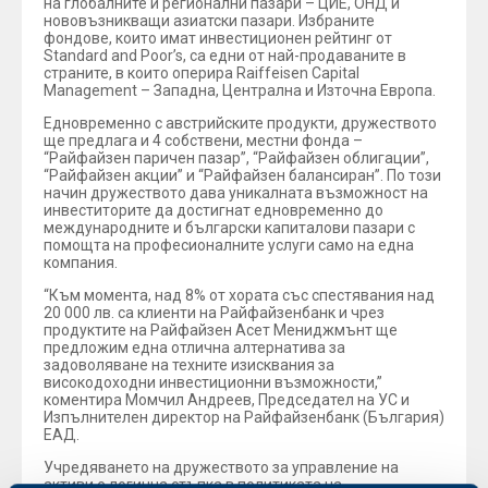
на глобалните и регионални пазари – ЦИЕ, ОНД и
нововъзникващи азиатски пазари. Избраните
фондове, които имат инвестиционен рейтинг от
Standard and Poor’s, са едни от най-продаваните в
страните, в които оперира Raiffeisen Capital
Management – Западна, Централна и Източна Европа.
Едновременно с австрийските продукти, дружеството
ще предлага и 4 собствени, местни фонда –
“Райфайзен паричен пазар”, “Райфайзен облигации”,
“Райфайзен акции” и “Райфайзен балансиран”. По този
начин дружеството дава уникалната възможност на
инвеститорите да достигнат едновременно до
международните и български капиталови пазари с
помощта на професионалните услуги само на една
компания.
“Към момента, над 8% от хората със спестявания над
20 000 лв. са клиенти на Райфайзенбанк и чрез
продуктите на Райфайзен Асет Мениджмънт ще
предложим една отлична алтернатива за
задоволяване на техните изисквания за
високодоходни инвестиционни възможности,”
коментира Момчил Андреев, Председател на УС и
Изпълнителен директор на Райфайзенбанк (България)
ЕАД.
Учредяването на дружеството за управление на
активи е логична стъпка в политиката на