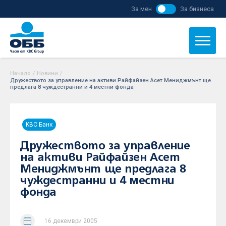
За мен
За бизнеса
Начало
/
Новини
/
Дружеството за управление на активи Райфайзен Асет Мениджмънт ще
предлага 8 чуждестранни и 4 местни фонда
KBC Банк
Дружеството за управление
на активи Райфайзен Асет
Мениджмънт ще предлага 8
чуждестранни и 4 местни
фонда
16 декември 2005