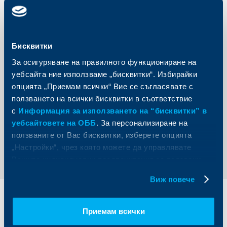
Райфайзенбанк (България) ЕАД за разширяване
обхвата на предлаганите от нея финансови и
спестовно-инвестиционни услуги. Благодарение на
своите отлични пазарни позиции в сферата на
инвестиционното банкиране и развитата мрежа за
Бисквитки
продажби на Райфайзенбанк (България), новото
дружество за управление на активи, ще може успешно
За осигуряване на правилното функциониране на
да отговори на нарастващото търсене на
алтернативни инвестиционни продукти и заедно с
уебсайта ние използваме „бисквитки“. Избирайки
това да утвърди своите позиции на водеща
опцията „Приемам всички“ Вие се съгласявате с
финансова структура в България. Предстои вписване
на дружеството в търговския регистър на Софийски
ползването на всички бисквитки в съответствие
градски съд.
с
Информация за използването на “бисквитки” в
уебсайтовете на ОББ
. За персонализиране на
ползваните от Вас бисквитки, изберете опцията
Обратно към всички новини
„Настройки“, чрез която можете да управлявате
Вашите индивидуални предпочитания за ползвани
бисквитки.
Виж повече
Индивидуални
Бизнес
клиенти
клиенти
Приемам всички