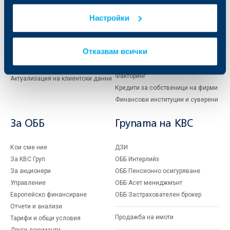
Карти
Кредитиране
Настройки
Сметки и плащания
Управление на парични средства
Кредити
Търговско финансиране
Спестявания и инвестиции
ПОС терминали
Отказвам всички
Частно банкиране
Пазари, инвестиционно банкиране
и попечителски услуги
Застраховки
Факторинг
Актуализация на клиентски данни
Кредити за собственици на фирми
Финансови институции и суверени
За ОББ
Групата на KBC
Кои сме ние
ДЗИ
За KBC Груп
ОББ Интерлийз
За акционери
ОББ Пенсионно осигуряване
Управление
ОББ Асет мениджмънт
Европейско финансиране
ОББ Застрахователен брокер
Отчети и анализи
Продажба на имоти
Тарифи и общи условия