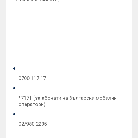
Уведомяваме ви, че на
Международния ден
на труда - 1 май (петък) и почивните дни
след празника – 2 и 3 май 2015 г.
клоновете на ОББ няма да работят
. За
съдействие и разяснение относно продукти и
услуги на ОББ, можете да се свържете с
Центъра за обслужване на клиенти по
телефона на ОББ на следните номера:
0700 117 17
*7171 (за абонати на български мобилни
оператори)
02/980 2235
Центърът ни за обслужване на клиенти ще