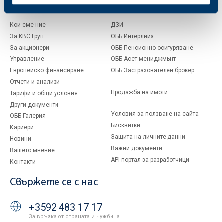
За ОББ
Групата на KBC
Кои сме ние
ДЗИ
За KBC Груп
ОББ Интерлийз
За акционери
ОББ Пенсионно осигуряване
Управление
ОББ Асет мениджмънт
Европейско финансиране
ОББ Застрахователен брокер
Отчети и анализи
Продажба на имоти
Тарифи и общи условия
Други документи
Условия за ползване на сайта
ОББ Галерия
Бисквитки
Кариери
Защита на личните данни
Новини
Важни документи
Вашето мнение
API портал за разработчици
Контакти
Свържете се с нас
+3592 483 17 17
За връзка от страната и чужбина