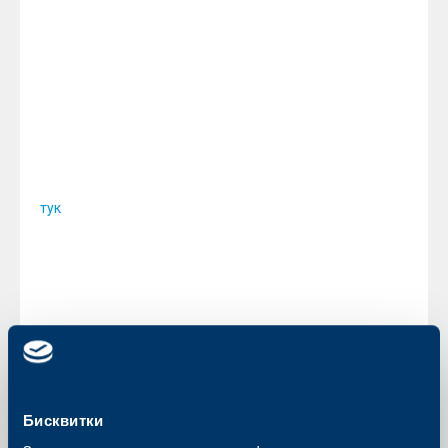
отговаря на вашите запитвания от петък
(01.05.2015 г.) и събота (02.05.2015 г.) от
09.00 до 17.00 часа.
При необходимост от блокиране на загубена
или открадната карта, можете да се обадите
на посочените телефони по всяко време. За
неспешни запитвания можете да се обръщате
към нас и чрез формата ни за обратна връзка
.
тук
Напомняме ви, че по време на почивните
дни можете да се възползвате да извършвате
операции с вашите банкови карти на
банкомати, POS терминали в търговската
мрежа и при покупки и плащания в
Интернет.
С уважение,
Бисквитки
Екипът на ОББ