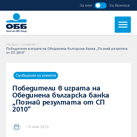
За мен
За бизнеса
Начало
/
Новини
/
Победители в играта на Обединена българска банка „Познай резултата
от СП 2010”
Съобщения за клиенти
Победители в играта на
Обединена българска банка
„Познай резултата от СП
2010”
16 юли 2010