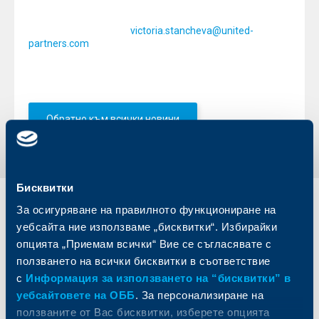
Междувременно, те могат да се свържат и съобщят
телефон за контакт в PR агенция Юнайтед Партнърс,
на електронен адрес
victoria.stancheva@united-
partners.com
или на телефон – 02/ 832 33 44.
Обратно към всички новини
Бисквитки
Индивидуални
Бизнес
За осигуряване на правилното функциониране на
клиенти
клиенти
уебсайта ние използваме „бисквитки“. Избирайки
опцията „Приемам всички“ Вие се съгласявате с
Карти
Кредитиране
ползването на всички бисквитки в съответствие
Сметки и плащания
Управление на парични средства
с
Информация за използването на “бисквитки” в
Кредити
Търговско финансиране
уебсайтовете на ОББ
. За персонализиране на
Спестявания и инвестиции
ПОС терминали
ползваните от Вас бисквитки, изберете опцията