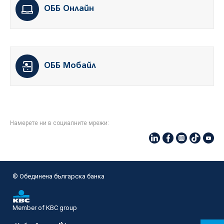
ОББ Онлайн
ОББ Мобайл
Намерете ни в социалните мрежи:
© Oбединена българска банка
Member of KBC group