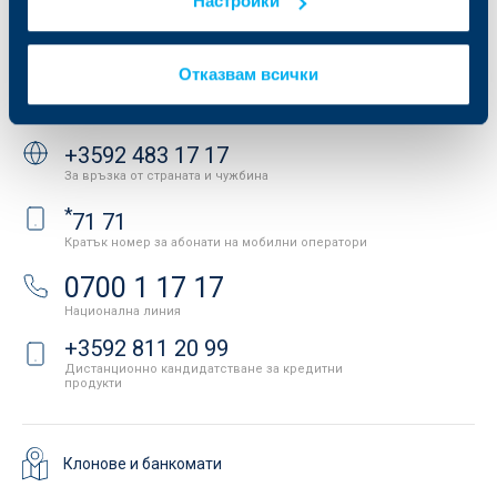
Настройки
Новини
Важни документи
Вашето мнение
API портал за разработчици
Контакти
Отказвам всички
Свържете се с нас
+3592 483 17 17
За връзка от страната и чужбина
*
71 71
Кратък номер за абонати на мобилни оператори
0700 1 17 17
Национална линия
+3592 811 20 99
Дистанционно кандидатстване за кредитни
продукти
Клонове и банкомати