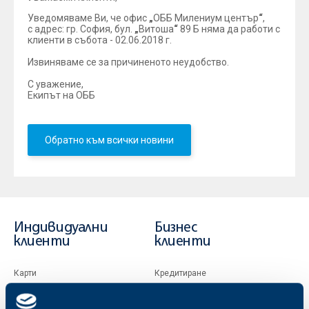
Уведомяваме Ви, че офис
„
ОББ Милениум център
“
,
с адрес: гр. София, бул.
„
Витоша
“
89 Б няма да работи с
клиенти в събота - 02.06.2018 г.
Извиняваме се за причиненото неудобство.
С уважение,
Екипът на ОББ
Обратно към всички новини
Индивидуални
Бизнес
клиенти
клиенти
Карти
Кредитиране
Сметки и плащания
Управление на парични средства
Кредити
Търговско финансиране