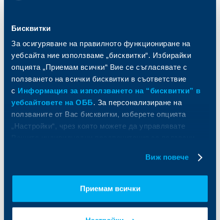
Спестявания и инвестиции
ПОС терминали
Частно банкиране
Пазари, инвестиционно банкиране
Бисквитки
и попечителски услуги
Застраховки
Факторинг
Актуализация на клиентски данни
За осигуряване на правилното функциониране на
Кредити за собственици на фирми
уебсайта ние използваме „бисквитки“. Избирайки
Финансови институции и суверени
опцията „Приемам всички“ Вие се съгласявате с
ползването на всички бисквитки в съответствие
За ОББ
Групата на KBC
с
Информация за използването на “бисквитки” в
уебсайтовете на ОББ
. За персонализиране на
Кои сме ние
ДЗИ
ползваните от Вас бисквитки, изберете опцията
За KBC Груп
ОББ Интерлийз
„Настройки“, чрез която можете да управлявате
За акционери
ОББ Пенсионно осигуряване
Вашите индивидуални предпочитания за ползвани
Управление
ОББ Асет мениджмънт
бисквитки.
Европейско финансиране
ОББ Застрахователен брокер
Виж повече
Отчети и анализи
Продажба на имоти
Тарифи и общи условия
Други документи
Приемам всички
Условия за ползване на сайта
ОББ Галерия
Бисквитки
Кариери
Защита на личните данни