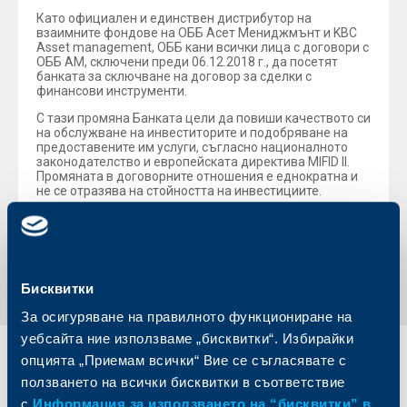
Като официален и единствен дистрибутор на
взаимните фондове на ОББ Асет Мениджмънт и KBC
Asset management, ОББ кани всички лица с договори с
ОББ АМ, сключени преди 06.12.2018 г., да посетят
банката за сключване на договор за сделки с
финансови инструменти.
С тази промяна Банката цели да повиши качеството си
на обслужване на инвеститорите и подобряване на
предоставените им услуги, съгласно националното
законодателство и европейската директива MIFID II.
Промяната в договорните отношения е еднократна и
не се отразява на стойността на инвестициите.
Обратно към всички новини
Бисквитки
За осигуряване на правилното функциониране на
уебсайта ние използваме „бисквитки“. Избирайки
опцията „Приемам всички“ Вие се съгласявате с
Индивидуални
Бизнес
ползването на всички бисквитки в съответствие
клиенти
клиенти
с
Информация за използването на “бисквитки” в