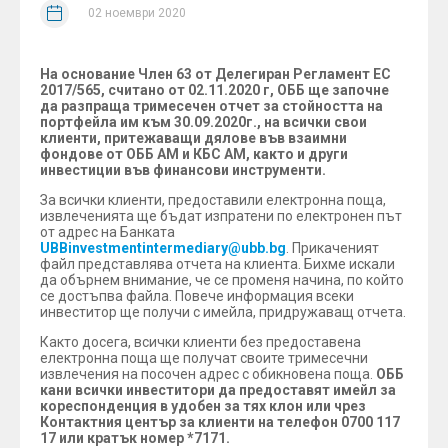
02 ноември 2020
На основание Член 63 от Делегиран Регламент ЕС
2017/565, считано от 02.11.2020 г, ОББ ще започне
да разпраща тримесечен отчет за стойността на
портфейла им към 30.09.2020г., на всички свои
клиенти, притежаващи дялове във взаимни
фондове от ОББ АМ и КБС АМ, както и други
инвестиции във финансови инструменти.
За всички клиенти, предоставили електронна поща,
извлеченията ще бъдат изпратени по електронен път
от адрес на Банката
UBBinvestmentintermediary@ubb.bg
. Прикаченият
файл представлява отчета на клиента. Бихме искали
да обърнем внимание, че се променя начина, по който
се достъпва файла. Повече информация всеки
инвеститор ще получи с имейла, придружаващ отчета.
Както досега, всички клиенти без предоставена
електронна поща ще получат своите тримесечни
извлечения на посочен адрес с обикновена поща.
ОББ
кани всички инвеститори да предоставят имейл за
кореспонденция в удобен за тях клон или чрез
Контактния център за клиенти на телефон 0700 117
17 или кратък номер *7171.