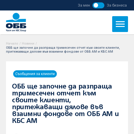
За мен
За бизнеса
Начало
/
Новини
/
ОББ ще започне да разпраща тримесечен отчет към своите клиенти,
притежаващи дялове във взаимни фондове от ОББ АМ и КБС АМ
Съобщения за клиенти
ОББ ще започне да разпраща
тримесечен отчет към
своите клиенти,
притежаващи дялове във
взаимни фондове от ОББ АМ и
КБС АМ