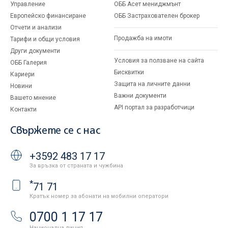
Управление
ОББ Асет мениджмънт
Европейско финансиране
ОББ Застрахователен брокер
Отчети и анализи
Продажба на имоти
Тарифи и общи условия
Други документи
Условия за ползване на сайта
ОББ Галерия
Бисквитки
Кариери
Защита на личните данни
Новини
Важни документи
Вашето мнение
API портал за разработчици
Контакти
Свържете се с нас
+3592 483 17 17
За връзка от страната и чужбина
*
71 71
Кратък номер за абонати на мобилни оператори
0700 1 17 17
Национална линия