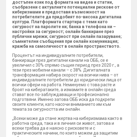
достъпен език под формата на видеа и статии,
съобразени с актуалните потенциални рискове от
киберизмами и предоставя възможност на
потребителите да придобият по-висока дигитална
култура. Платформата стартира с теми като
сигурност на паролите ни; банка в телефона ни –
настройки за сигурност; онлайн банкиране през
публични мрежи; сигурност при онлайн пазаруване;
съмнителни съобщения при онлайн комуникация;
кражба на самоличност в онлайн пространството.
Процентът на индивидуалните потребители,
банкиращи през дигитални канали на ОББ, сe e
увеличил с 30% спрямо същия период през 2020 г., а
тези през мобилни канали – с 38%. Дигиталната
трансформация набира скорост на всички нива – от
индивидуалните потребители до юридически лица от
всички сфери на работа. Неминуемо с това расте и
броят на кибератаките, а измамите в онлайн среда
стават все по-заблуждаващи и професионално
подготвяни. Именно затова ОББ иска да подкрепи
своите клиенти, като насочи вниманието им към
темата за сигурността им онлайн.
„Всеки може да стане жертва на киберизмама както в
работна среда, така и в личния си живот, затова и
всеки трябва да е наясно с рисковете и с
практическите начини, по които можем да защитим