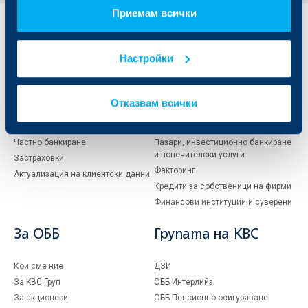
Приемам всички
Индивидуални
Бизнес
клиенти
клиенти
Настройки
Карти
Кредитиране
Сметки и плащания
Управление на парични средства
Отказвам всички
Кредити
Търговско финансиране
Спестявания и инвестиции
ПОС терминали
Частно банкиране
Пазари, инвестиционно банкиране
и попечителски услуги
Застраховки
Факторинг
Актуализация на клиентски данни
Кредити за собственици на фирми
Финансови институции и суверени
За ОББ
Групата на KBC
Кои сме ние
ДЗИ
За KBC Груп
ОББ Интерлийз
За акционери
ОББ Пенсионно осигуряване