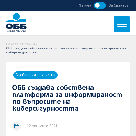
За мен
За бизнеса
Начало
/
Новини
/
ОББ създава собствена платформа за информираност по въпросите на
киберсигурността
Съобщения за клиенти
ОББ създава собствена
платформа за информираност
по въпросите на
киберсигурността
12 октомври 2021