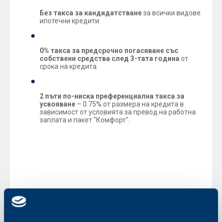
Без такса за кандидатстване
за всички видове
ипотечни кредити
0% такса за предсрочно погасяване със
собствени средства след 3-тата година
от
срока на кредита
2 пъти по-ниска преференциална такса за
усвояване
– 0.75% от размера на кредита в
зависимост от условията за превод на работна
заплата и пакет "Комфорт".
Обединена българска банка дава възможност на
клиентите си да получат предварително одобрение
за размера на кредита още преди да са избрали
имота, който искат да закупят.
Ипотечните кредити за покупка на жилище са с
размер
до 500 000 лева
или
250 000 евро
и срок на