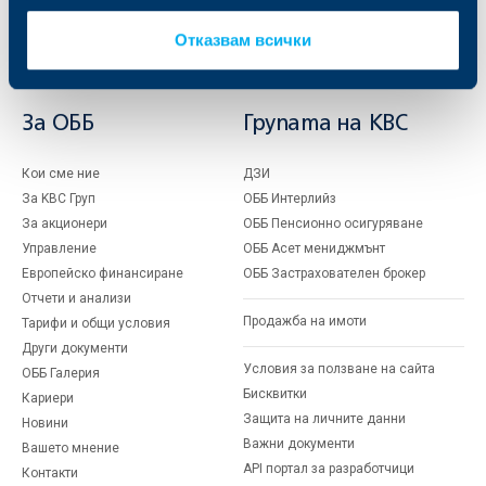
Застраховки
Факторинг
Актуализация на клиентски данни
Отказвам всички
Кредити за собственици на фирми
Финансови институции и суверени
За ОББ
Групата на KBC
Кои сме ние
ДЗИ
За KBC Груп
ОББ Интерлийз
За акционери
ОББ Пенсионно осигуряване
Управление
ОББ Асет мениджмънт
Европейско финансиране
ОББ Застрахователен брокер
Отчети и анализи
Продажба на имоти
Тарифи и общи условия
Други документи
Условия за ползване на сайта
ОББ Галерия
Бисквитки
Кариери
Защита на личните данни
Новини
Важни документи
Вашето мнение
API портал за разработчици
Контакти