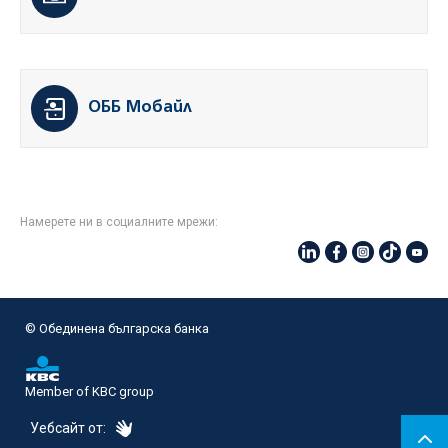
ОББ Мобайл
Намерете ни в социалните мрежи:
© Oбединена българска банка
Member of KBC group
eDesign
Уебсайт от: