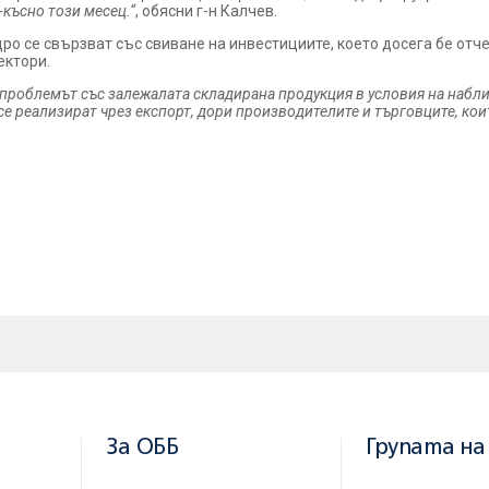
-късно този месец.“
, обясни г-н Калчев.
ро се свързват със свиване на инвестициите, което досега бе отче
ектори.
н проблемът със залежалата складирана продукция в условия на набли
е реализират чрез експорт, дори производителите и търговците, кои
За ОББ
Групата на