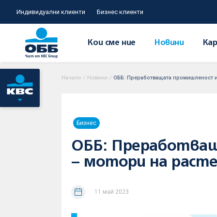
Индивидуални клиенти
Бизнес клиенти
Кои сме ние
Новини
Кар
Начало
/
Новини
/
ОББ: Преработващата промишленост и
Бизнес
ОББ: Преработващ
– мотори на раст
11 май 2023