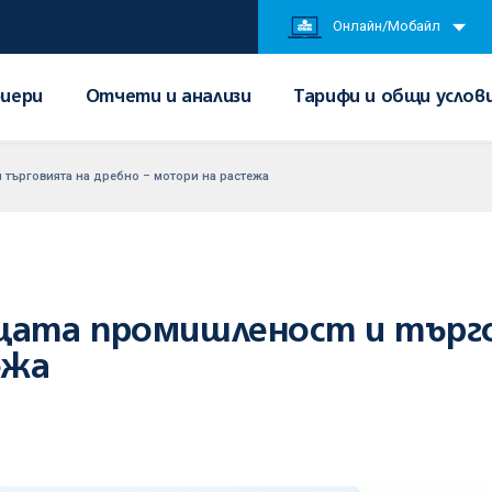
Онлайн/Мобайл
иери
Отчети и анализи
Тарифи и общи услов
 търговията на дребно – мотори на растежа
ата промишленост и търго
ежа