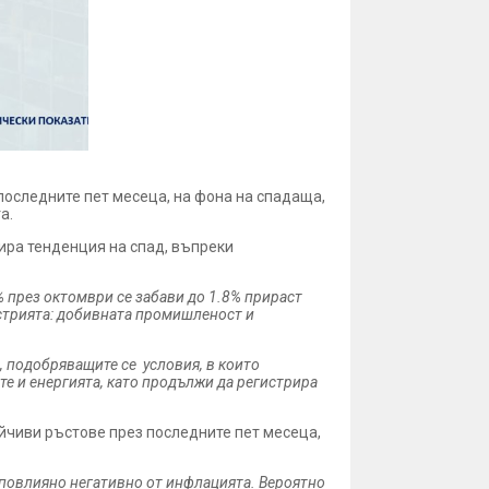
оследните пет месеца, на фона на спадаща,
а.
ира тенденция на спад, въпреки
 през октомври се забави до 1.8% прираст
дустрията: добивната промишленост и
, подобряващите се условия, в които
е и енергията, като продължи да регистрира
ойчиви ръстове през последните пет месеца,
 повлияно негативно от инфлацията. Вероятно