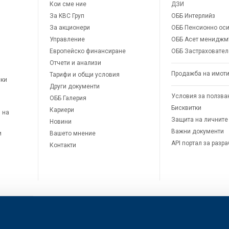
Кои сме ние
ДЗИ
За KBC Груп
ОББ Интерлийз
За акционери
ОББ Пенсионно оси
Управление
ОББ Асет мениджм
Европейско финансиране
ОББ Застраховател
Отчети и анализи
Продажба на имот
Тарифи и общи условия
ски
Други документи
Условия за ползва
ОББ Галерия
Бисквитки
Кариери
 на
Защита на личните
Новини
Важни документи
и
Вашето мнение
API портал за разр
Контакти