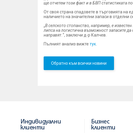
ще отчетем този факт и в БВП статистиката по
От своя страна спадовете в търговията на ед
наличието на значителни запаси в отделни с
„
В селското стопанство, например, е известе
липса на логистична възможност запасите да с
направят.
“, заключи д-р Калчев.
Пълният анализ вижте
тук
.
Обратно към всички новини
Индивидуални
Бизнес
клиенти
клиенти