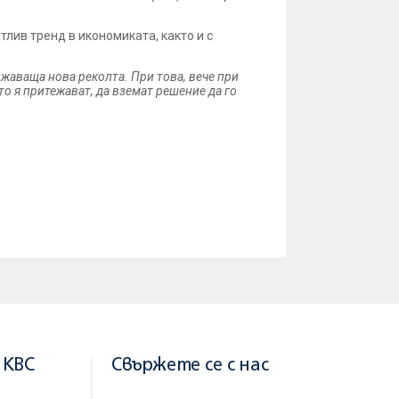
тлив тренд в икономиката, както и с
жаваща нова реколта. При това, вече при
то я притежават, да вземат решение да го
 KBC
Свържете се с нас