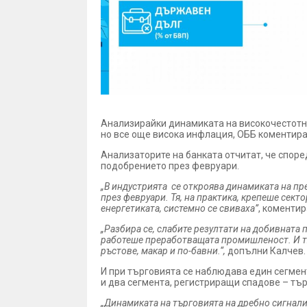
Анализирайки динамиката на високочестотни
но все още висока инфлация, ОББ коментира
Анализаторите на банката отчитат, че спор
подобрението през февруари.
„В индустрията се откроява динамиката на пр
през февруари. Тя, на практика, крепеше сект
енергетиката, системно се свиваха”
, коментир
„Разбира се, слабите резултати на добивната 
работеше преработващата промишленост. И тя 
ръстове, макар и по-бавни.“,
допълни Калчев.
И при търговията се наблюдава един сегмент
и два сегмента, регистриращи спадове – тъ
„Динамиката на търговията на дребно сигнали