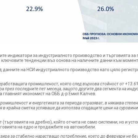
те индикатори за индустриалното производство и търговията за п
 ключовите тенденции въз основа на наличните данни към момент
ед данните на НСИ индустриалното производство като цяло регистр
еработващата промишленост, която след върхова стойност от +13.6%
ора през последните пет месеца, защото другите два сегмента на ин
а главният икономист на ОББ д-р Емил Калчев.
промишленост и енергетиката за периода отразяват, в някаква степен
в крайна сметка успяваше да използва спадащите цени на суровинит
 (търговията на дребно), който отчита не само системни, но и уст
рговията на едро и продажбите на автомобили.
зира за стабилно нарастващо потребление, което до февруари не бе