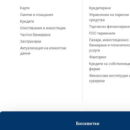
Карти
Кредитиране
Сметки и плащания
Управление на парични
средства
Кредити
Търговско финансиране
Спестявания и инвестиции
ПОС терминали
Частно банкиране
Пазари, инвестиционно
Застраховки
банкиране и попечител
Актуализация на клиентски
услуги
данни
Факторинг
Кредити за собственици
фирми
Финансови институции 
суверени
Бисквитки