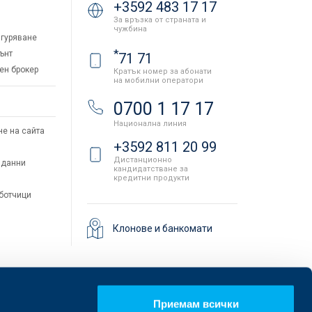
+3592 483 17 17
За връзка от страната и
чужбина
гуряване
*
ънт
71 71
ен брокер
Кратък номер за абонати
на мобилни оператори
и
0700 1 17 17
Национална линия
не на сайта
+3592 811 20 99
Дистанционно
 данни
кандидатстване за
кредитни продукти
аботчици
Клонове и банкомати
Приемам всички