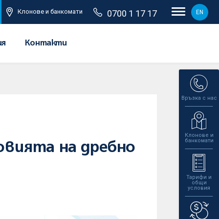
Клонове и банкомати
0700 1 17 17
EN
ия
Контакти
Връзка с нас
Клонове и
банкомати
вията на дребно
Тарифи и
общи
условия