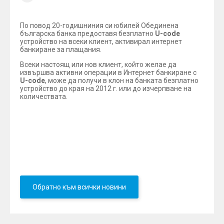
По повод 20-годишниния си юбилей Обединена
българска банка предоставя безплатно
U-code
устройство на всеки клиент, активирал интернет
банкиране за плащания.
Всеки настоящ или нов клиент, който желае да
извършва активни операции в Интернет банкиране с
U-code
, може да получи в клон на банката безплатно
устройство до края на 2012 г. или до изчерпване на
количествата.
Регистрирането на
U-code
устройство деактивира
използването на универсален електронен подпис и/
или изпращането на SMS пароли за активни
операции.
Обратно към всички новини