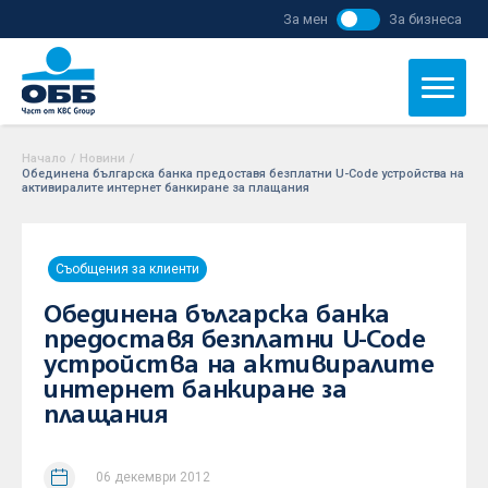
За мен
За бизнеса
Начало
/
Новини
/
Обединена българска банка предоставя безплатни U-Code устройства на
активиралите интернет банкиране за плащания
Съобщения за клиенти
Обединена българска банка
предоставя безплатни U-Code
устройства на активиралите
интернет банкиране за
плащания
06 декември 2012