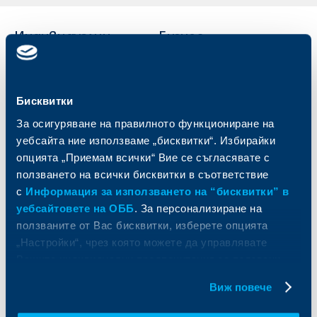
Индивидуални
Бизнес
клиенти
клиенти
Карти
Кредитиране
Бисквитки
Сметки и плащания
Управление на парични средства
Кредити
Търговско финансиране
За осигуряване на правилното функциониране на
Спестявания и инвестиции
ПОС терминали
уебсайта ние използваме „бисквитки“. Избирайки
Частно банкиране
Пазари, инвестиционно банкиране
опцията „Приемам всички“ Вие се съгласявате с
и попечителски услуги
Застраховки
ползването на всички бисквитки в съответствие
Факторинг
Актуализация на клиентски данни
с
Информация за използването на “бисквитки” в
Кредити за собственици на фирми
уебсайтовете на ОББ
. За персонализиране на
Финансови институции и суверени
ползваните от Вас бисквитки, изберете опцията
„Настройки“, чрез която можете да управлявате
За ОББ
Групата на KBC
Вашите индивидуални предпочитания за ползвани
бисквитки.
Кои сме ние
ДЗИ
Виж повече
За KBC Груп
ОББ Интерлийз
За акционери
ОББ Пенсионно осигуряване