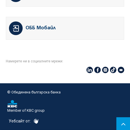
ОББ Мобайл
Намерете ни в социалните мрежи:
© Oбединена българска банка
Member of KBC group
eDesign
Уебсайт от: