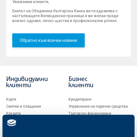
Уважаеми клиенти,
Екипът на Обединена българска банка ви поздравява с
настъпващите Великденски празници и ви желае преди
всичко здраве, лично щастие и професионални успехи.
Обратно към всички новини
Индивидуални
Бизнес
клиенти
клиенти
Карти
Кредитиране
Сметки и плащания
Управление на парични средства
Кредити
Търговско финансиране
Спестявания и инвестиции
ПОС терминали
Частно банкиране
Пазари, инвестиционно банкиране
и попечителски услуги
Застраховки