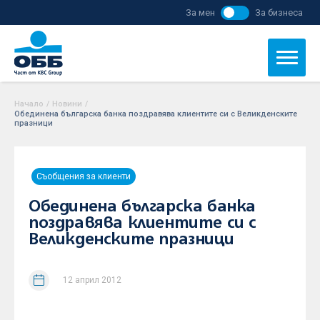
За мен
За бизнеса
Начало
/
Новини
/
Обединена българска банка поздравява клиентите си с Великденските
празници
Съобщения за клиенти
Обединена българска банка
поздравява клиентите си с
Великденските празници
12 април 2012