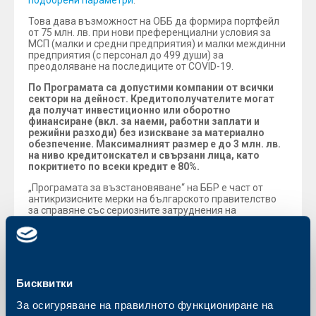
подобрени параметри
.
Това дава възможност на ОББ да формира портфейл
от 75 млн. лв. при нови преференциални условия за
МСП (малки и средни предприятия) и малки междинни
предприятия (с персонал до 499 души) за
преодоляване на последиците от COVID-19.
По Програмата са допустими компании от всички
сектори на дейност. Кредитополучателите могат
да получат инвестиционно или оборотно
финансиране (вкл. за наеми, работни заплати и
режийни разходи) без изискване за материално
обезпечение. Максималният размер е до 3 млн. лв.
на ниво кредитоискател и свързани лица, като
покритието по всеки кредит е 80%.
„Програмата за възстановяване“ на ББР е част от
антикризисните мерки на българското правителство
за справяне със сериозните затруднения на
компаниите в условията на епидемичната обстановка.
Гаранцията от ББР представлява държавна помощ,
предоставянето на която следва да отговаря и на
условията, посочени във Временната рамка на
Европейската комисия.
Бисквитки
За осигуряване на правилното функциониране на
Обратно към всички новини