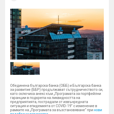
Обединена българска банка (ОББ) и Българска банка
за развитие (ББР) продължават сътрудничеството си,
като сключиха анекс към „Програмата за портфейлни
гаранции в подкрепа на ликвидността на
предприятията, пострадали от извънредната
ситуация и епидемията от СOVID-19” с изменение в
рамките на „Програмата за възстановяване“ при
нови