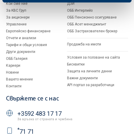
Кои сме ние
ДЗИ
За KBC Груп
ОББ Интерлийз
За акционери
ОББ Пенсионно осигуряване
Управление
ОББ Асет мениджмънт
Европейско финансиране
ОББ Застрахователен брокер
Отчети и анализи
Продажба на имоти
Тарифи и общи условия
Други документи
Условия за ползване на сайта
ОББ Галерия
Бисквитки
Кариери
Защита на личните данни
Новини
Важни документи
Вашето мнение
API портал за разработчици
Контакти
Свържете се с нас
+3592 483 17 17
За връзка от страната и чужбина
*
71 71