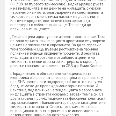
Устойчивото увеличение на средната работна заплата
(+17.8% за първото тримесечие), надхвърлящо ръста
и на инфлацията, и на цените на жилищата, окуражи
търсенето на имоти. Благодарение на спестяванията
си, които носят много ниска лихва, и на достъпните
ипотечни кредити, все повече хора решиха да
инвестират в собствено жилище. Това води до
повишаване на цените.
„Тези процеси идват у нас с известно закъснение. Така
по-рано с ръста на инфлацията драстично се ускориха
цените на жилищата в еврозоната. За да се справи с
тези проблеми, ЕЦБ въведе рестриктивна парична
политика и повиши лихвените проценти. В резултат,
инфлацията в еврозоната се забави, а цените на
жилищата в някои страни регистрираха спадове.“,
разясни главният икономист на ОББ д-р Емил Калчев.
„Поради тясното обвързване на националната
икономика с еврозоната, тези процеси се пренесоха у
нас. БНБ частично ги подкрепи, тъй като във валутен
борд не може да провежда монетарна политика. И
наистина, под влияние на тенденцията в еврозоната,
инфлацията в страната осезаемо забави темпа си. От
друга страна, проинфлационната фискална политика и
свръхликвидният банков сектор подкрепиха цените на
жилищата в страната. Страхът от възможна нова
инфлационна вълна, ограничените инвестиционни
алтернативи, националната психология,