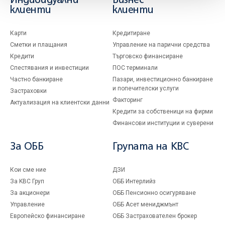
Индивидуални
Бизнес
клиенти
клиенти
Карти
Кредитиране
Сметки и плащания
Управление на парични средства
Кредити
Търговско финансиране
Спестявания и инвестиции
ПОС терминали
Частно банкиране
Пазари, инвестиционно банкиране
и попечителски услуги
Застраховки
Факторинг
Актуализация на клиентски данни
Кредити за собственици на фирми
Финансови институции и суверени
За ОББ
Групата на KBC
Кои сме ние
ДЗИ
За KBC Груп
ОББ Интерлийз
За акционери
ОББ Пенсионно осигуряване
Управление
ОББ Асет мениджмънт
Европейско финансиране
ОББ Застрахователен брокер