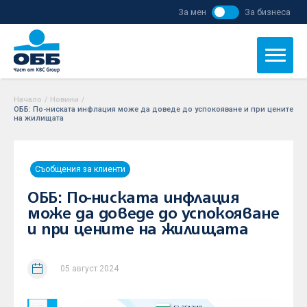
За мен
За бизнеса
Начало
/
Новини
/
ОББ: По-ниската инфлация може да доведе до успокояване и при цените
на жилищата
Съобщения за клиенти
ОББ: По-ниската инфлация
може да доведе до успокояване
и при цените на жилищата
05 август 2024