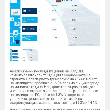
Анализирайки последните данни на НСИ, ОББ
коментира ключови тенденции в икономиката на
страната. През първото тримесечие на 2024 г. цените
на жилищата нараснаха с 16.0% спрямо същия период
на миналата година. Или, далеч по-бързо от общата
инфлация в страната и от осреднения ръст на цените
на жилищата в ЕС, който бе 1.3%. Ускорено се
увеличиха цените както на новите, така и на
съществуващите жилища, съответно, с 19.3% и 14.1%.