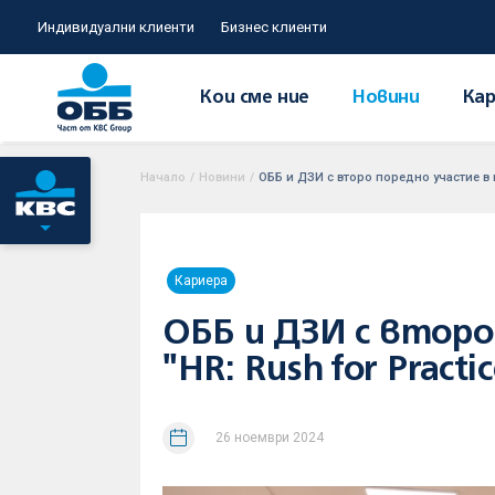
Индивидуални клиенти
Бизнес клиенти
Кои сме ние
Новини
Кар
Начало
/
Новини
/
ОББ и ДЗИ с второ поредно участие в к
Кариера
ОББ и ДЗИ с второ
"HR: Rush for Practi
26 ноември 2024