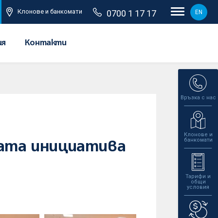
Клонове и банкомати
0700 1 17 17
EN
ия
Контакти
Връзка с нас
Клонове и
банкомати
ната инициатива
Тарифи и
общи
условия