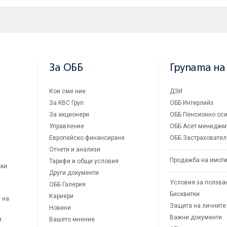
За ОББ
Групата на
Кои сме ние
ДЗИ
За KBC Груп
ОББ Интерлийз
За акционери
ОББ Пенсионно оси
Управление
ОББ Асет мениджм
Европейско финансиране
ОББ Застраховател
Отчети и анализи
Продажба на имот
Тарифи и общи условия
ски
Други документи
Условия за ползва
ОББ Галерия
Бисквитки
Кариери
 на
Защита на личните
Новини
Важни документи
и
Вашето мнение