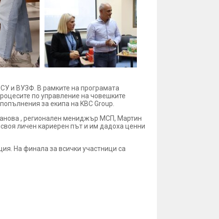
 СУ и ВУЗФ. В рамките на програмата
процесите по управление на човешките
попълнения за екипа на KBC Group.
фанова , регионален мениджър МСП, Мартин
 своя личен кариерен път и им дадоха ценни
ция. На финала за всички участници са