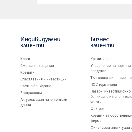
Индивидуални
Бизнес
клиенти
клиенти
Карти
Кредитиране
Сметки и плащания
Управление на парични
средства
Кредити
Търговско финансиране
Спестявания и инвестиции
ПОС терминали
Частно банкиране
Пазари, инвестиционно
Застраховки
банкиране и попечител
Актуализация на клиентски
услуги
данни
Факторинг
Кредити за собственици
фирми
Финансови институции 