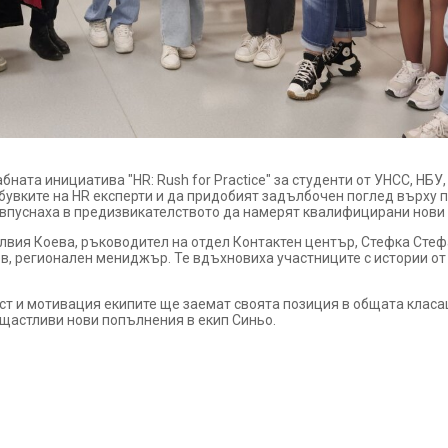
ата инициатива "HR: Rush for Practice" за студенти от УНСС, НБУ,
увките на HR експерти и да придобият задълбочен поглед върху 
е впуснаха в предизвикателството да намерят квалифицирани нови 
илвия Коева, ръководител на отдел Контактен център, Стефка Сте
в, регионален мениджър. Те вдъхновиха участниците с истории от
ст и мотивация екипите ще заемат своята позиция в общата класа
 щастливи нови попълнения в екип Синьо.