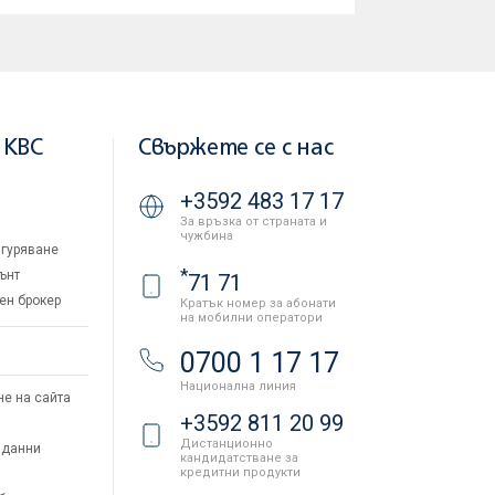
 KBC
Свържете се с нас
+3592 483 17 17
За връзка от страната и
чужбина
гуряване
*
ънт
71 71
ен брокер
Кратък номер за абонати
на мобилни оператори
и
0700 1 17 17
Национална линия
не на сайта
+3592 811 20 99
Дистанционно
 данни
кандидатстване за
кредитни продукти