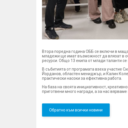
Втора поредна година ОББ се включи в мащабн
младежи ще имат възможност да влязат в об
ресурси. Общо 13 екипа от млади таланти с
В събитията от програмата взеха участие С
Йорданов, областен мениджър, и Калин Коле
практически насоки за ефективна работа.
На база на своята инициативност, креативно
приготвени много награди, а за нас вярваме
Обратно към всички новини