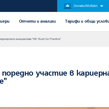
Онлайн/Мобайл
иери
Отчети и анализи
Тарифи и общи услов
ариерната инициатива "HR: Rush for Practice"
 поредно участие в кариер
ce"