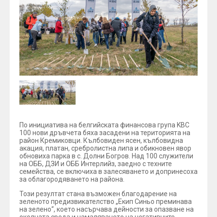
По инициатива на белгийската финансова група KBC
100 нови дръвчета бяха засадени на територията на
район Кремиковци. Кълбовиден ясен, кълбовидна
акация, платан, сребролистна липа и обикновен явор
обновиха парка в с. Долни Богров. Над 100 служители
на ОББ, ДЗИ и ОББ Интерлийз, заедно с техните
семейства, се включиха в залесяването и допринесоха
за облагородяването на района.
Този резултат стана възможен благодарение на
зеленото предизвикателство „Екип Синьо преминава
на зелено“, което насърчава дейности за опазване на