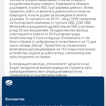
околната среда и намаляването на негативните
въздействия върху климата. Кампанията обхвана
държавите, в които КВС Груп развива дейност. Всеки
служител, който се включи в дейностите в полза на
природата, получи дърво за засаждане в своята
държава. От началото на 2019 г. общо 3290 служители
на българските компании от групата ОББ, ДЗИ, ОББ
Интерлийз и дъщерните дружества на ОББ участваха
в над 50 еко инициативи. За едва няколко месеца
участниците в повече от 20 български града
почистиха над 4 тона отпадъци. Половината от тях
бяха събрани от доброволци в почистването на 12 дка
около язовир „Искър“. Проектите на служителите
включваха още рециклиране на 163 стари електронни
устройства, ходене до работа пеш, с велосипед или
чрез споделено пътуване.
В следващите месеци „спечелените“ дръвчета ще
бъдат засадени из всички краища на страната, като
разпределението им е според активността на
служителите от съответните райони.
В съботния ден служителите на компанията се
погрижиха още 300 нови фиданки да радват жителите
и гостите на Благоевград. На 8 ноември залесяването
продължава в столичния Южен парк и в общините
Пловдив и Силистра.
Бисквитки