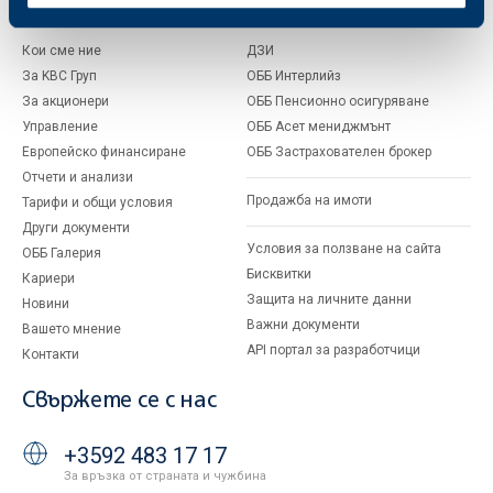
За ОББ
Групата на KBC
Кои сме ние
ДЗИ
За KBC Груп
ОББ Интерлийз
За акционери
ОББ Пенсионно осигуряване
Управление
ОББ Асет мениджмънт
Европейско финансиране
ОББ Застрахователен брокер
Отчети и анализи
Продажба на имоти
Тарифи и общи условия
Други документи
Условия за ползване на сайта
ОББ Галерия
Бисквитки
Кариери
Защита на личните данни
Новини
Важни документи
Вашето мнение
API портал за разработчици
Контакти
Свържете се с нас
+3592 483 17 17
За връзка от страната и чужбина