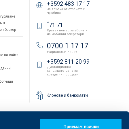
+3592 483 17 17
За връзка от страната и
чужбина
гуряване
*
ънт
71 71
ен брокер
Кратък номер за абонати
на мобилни оператори
и
0700 1 17 17
Национална линия
не на сайта
+3592 811 20 99
Дистанционно
 данни
кандидатстване за
кредитни продукти
аботчици
Клонове и банкомати
Приемам всички