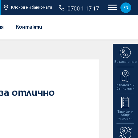
Клонове и банкомати
0700 1 17 17
EN
ия
Контакти
Връзка с нас
Клонове и
банкомати
 за отлично
Тарифи и
общи
условия