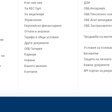
Кои сме ние
ДЗИ
За KBC Груп
ОББ Интерлийз
За акционери
ОББ Пенсионно оси
Управление
ОББ Асет мениджм
Европейско финансиране
ОББ Застраховател
Отчети и анализи
Продажба на имот
Тарифи и общи условия
ски
Други документи
Условия за ползва
ОББ Галерия
Бисквитки
Кариери
 на
Защита на личните
Новини
Важни документи
и
Вашето мнение
API портал за разр
Контакти