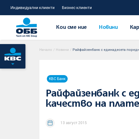
Индивидуални клиенти
Бизнес клиенти
Кои сме ние
Новини
Кар
Начало
/
Новини
/
Райфайзенбанк с единадесета поредн
KBC Банк
Райфайзенбанк с е
качество на плат
13 август 2015