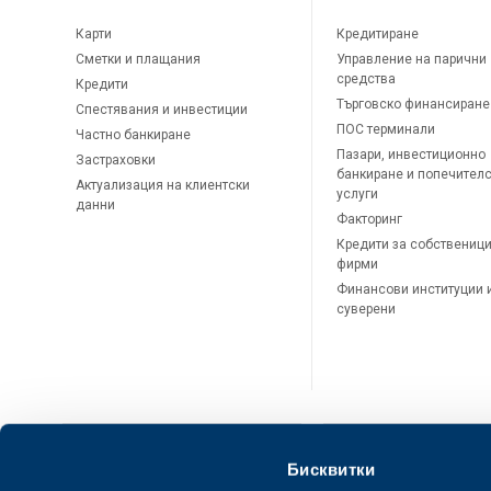
Карти
Кредитиране
Сметки и плащания
Управление на парични
средства
Кредити
Търговско финансиране
Спестявания и инвестиции
ПОС терминали
Частно банкиране
Пазари, инвестиционно
Застраховки
банкиране и попечител
Актуализация на клиентски
услуги
данни
Факторинг
Кредити за собственици
фирми
Финансови институции 
суверени
Бисквитки