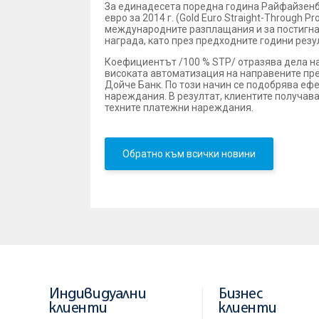
За единадесета поредна година Райфайзенба
евро за 2014 г. (Gold Euro Straight-Through 
международните разплащания и за постигнат
награда, като през предходните години рез
Коефициентът /100 % STP/ отразява дела на
високата автоматизация на направените пре
Дойче Банк. По този начин се подобрява еф
нареждания. В резултат, клиентите получав
техните платежни нареждания.
Обратно към всички новини
Индивидуални
Бизнес
клиенти
клиенти