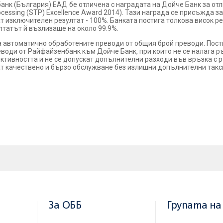
нк (България) ЕАД бе отличена с наградата на Дойче Банк за от
Processing (STP) Excellence Award 2014). Тази награда се присъжда 
 изключителен резултат - 100%. Банката постига толкова висок ре
ултатът й възлизаше на около 99.9%.
 автоматично обработените преводи от общия брой преводи. Пост
води от Райфайзенбанк към Дойче Банк, при които не се налага ръ
ективността и не се допускат допълнителни разходи във връзка с 
ат качествено и бързо обслужване без излишни допълнителни такс
За ОББ
Групата на