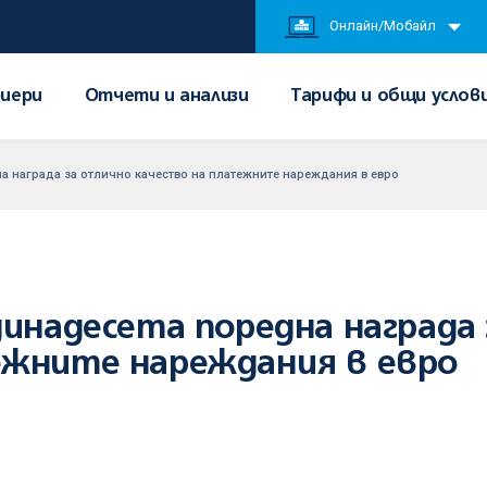
Онлайн/Мобайл
иери
Отчети и анализи
Тарифи и общи услов
а награда за отлично качество на платежните нареждания в евро
динадесета поредна награда
ежните нареждания в евро