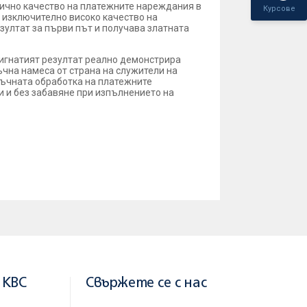
лично качество на платежните нареждания в
Курсове
за изключително високо качество на
зултат за първи път и получава златната
игнатият резултат реално демонстрира
чна намеса от страна на служители на
ръчната обработка на платежните
и и без забавяне при изпълнението на
 KBC
Свържете се с нас