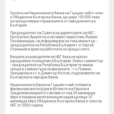
Групата на Националната банка на Гърция, чийто член
е Обединена българска банка, ще дари 150 000 лева
за преодоляване пораженията от наводненията в
България.
Председателят на Съвета на директорите на НБГ,
Евстратиос Арапоглу и неговият заместник, Йоанис
Пехливанидис, са информирали за това министър -
председателя на Република България г-н Сергей
Станишев в края на работната си среща с него.
Висшите ръководители на НБГ бяха на кратко
еднодневно посещение в България. Освен с министър
- председателя на Република България те имаха
среща и с министъра на финансите - г-н Пламен
Орешарски и с г-н Димитър Костов, подуправител на
Българската народна банка.
Националната банка на Гърция е най-голямата
финансова институция в Югоизточна Европа и
Средиземноморието с активи от над 50 милиарда
евро и пазарна капитализация надхвърляща 10
милиарда евро.Обединена българска банка е член на
НБГ от 2000 година.