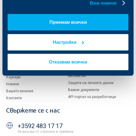
За ОББ
Групата на KBC
Виж повече
Кои сме ние
ДЗИ
За KBC Груп
ОББ Интерлийз
Приемам всички
За акционери
ОББ Пенсионно осигуряване
Управление
ОББ Асет мениджмънт
Настройки
Европейско финансиране
ОББ Застрахователен брокер
Отчети и анализи
Продажба на имоти
Тарифи и общи условия
Отказвам всички
Други документи
Условия за ползване на сайта
ОББ Галерия
Бисквитки
Кариери
Защита на личните данни
Новини
Важни документи
Вашето мнение
API портал за разработчици
Контакти
Свържете се с нас
+3592 483 17 17
За връзка от страната и чужбина