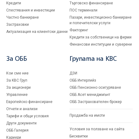
Кредити
Търговско финансиране
Спестявания и инвестиции
ПОС терминали
Частно банкиране
Пазари, инвестиционно банкиране
и попечителски услуги
Застраховки
Факторинг
Актуализация на клиентски данни
Кредити за собственици на фирми
Финансови институции и суверени
За ОББ
Групата на KBC
Кои сме ние
ДЗИ
За KBC Груп
ОББ Интерлийз
За акционери
ОББ Пенсионно осигуряване
Управление
ОББ Асет мениджмънт
Европейско финансиране
ОББ Застрахователен брокер
Отчети и анализи
Продажба на имоти
Тарифи и общи условия
Други документи
Условия за ползване на сайта
ОББ Галерия
Бисквитки
Кариери