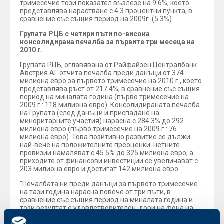
тримесечие този показател възлезе на 9.6%, което
представлява нарастване с 4.3 процентни пункта, в
сравнение със същия период на 2009г. (5.3%).
Групата РЦБ с четири пъти по-висока
консолидирана печалба за първите три месеца на
2010 г.
Групата РЦБ, оглавявана от Райфайзен Централбанк
Австрия АГ отчита печалба преди данъци от 374
милиона евро за първото тримесечие на 2010 г., което
представлява ръст от 217.4%, в сравнение със същия
период на миналата година (първо тримесечие на
2009 г.: 118 милиона евро). Консолидираната печалба
на Групата (след данъци и приспадане на
миноритарните участия) нарасна с 284.3% до 292
милиона евро (първо тримесечие на 2009 г.: 76
милиона евро). Това позитивно развитие се дължи
най-вече на положителните преоценки: нетните
провизии намаляват с 45.5% до 325 милиона евро, а
приходите от финансови инвестиции се увеличават с
203 милиона евро и достигат 142 милиона евро.
"Печалбата ни преди данъци за първото тримесечие
на тази година нарасна повече от три пъти, в
сравнение със същия период на миналата година и
този резултат е удовлетворителен, дори на фона на
лекия спад на оперативния ни бизнес. Стабилната ни