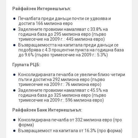
Райфайзен Интернешънъл:
Печалбата преди данъци почти се удвоява и
достига 166 милиона евро
Заделените провизии намаляват с 33.8% на
годишна база до 295 милиона евро (първо
тримесечие на 2009 г. : 445 милиона евро)
Възвращаемостта на капитала преди данъци се
подобрява с 4.3 процентни пункта на годишна база
до 9.6% (първо тримесечие на 2009 г.: 5.3%)
Групата РЦБ:
Консолидираната печалба се увеличи близо четири
пъти и достигна 292 милиона евро (първо
тримесечие на 2009 г.: 76 милиона евро)
Заделените провизии намаляват с 45.5% на
годишна база до 325 милиона евро (първо
тримесечие на 2009 г.: 596 милиона евро)
Райфайзен Банк Интернешънъл:
Консолидирана печалба от 332 милиона евро (про
форма)
Възвращаемост на капитала от 16.3% (про форма)