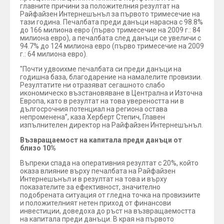
главните причини за положителния резултат на
Райфайзен Интернешънъл за първото тримесечие на
тази година. Печалбата преди данъци нарасна с 98.8%
до 166 милиона евро (първо тримесечие на 2009 г.: 84
милиона евро), а печалбата след данъци се увеличи с
94.7% до 124 милиона евро (първо тримесечие на 2009
г.: 64 милиона евро).
"Почти удвоихме печалбата си преди данъци на
годишна база, благодарение на намалелите провизии.
Резултатите ни отразяват сегашното слабо
икономическо възстановяване в Централна и Източна
Европа, като в резултат на това увереността ни в
дългосрочния потенциал на региона остава
непроменена”, каза Херберт Степич, Главен
изпълнителен директор на Райфайзен Интернешънъл.
Възвращаемост на капитала преди данъци от
близо 10%
Въпреки спада на оперативния резултат с 20%, който
оказа влияние върху печалбата на Райфайзен
Интернешънъл и в резултат на това и върху
показателите за ефективност, значително
подобрената ситуация от гледна точка на провизиите
и положителният нетен приход от финансови
инвестиции, доведоха до ръст на възвращаемостта
на капитала преди данъци. В края на първото