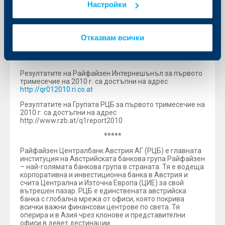
Показателят капитал от първи ред (Tier 1 ratio),
Настройки
измерен спрямо общия риск би бил 9.3% (ръст от 0.3
процентни пункта спрямо края на 2009г.). Показателят
основен капитал от първи ред (core Tier 1 ratio) би
възлязъл на 8.4% (увеличение с 0.2 процентни пункта
Отказвам всички
спрямо края на 2009г.).
*****
Резултатите на Райфайзен Интернешънъл за първото
тримесечие на 2010 г. са достъпни на адрес
http://qr012010.ri.co.at
Резултатите на Групата РЦБ за първото тримесечие на
2010 г. са достъпни на адрес
http://www.rzb.at/q1report2010
*****
Райфайзен Централбанк Австрия АГ (РЦБ) е главната
институция на Австрийската банкова група Райфайзен
– най-голямата банкова група в страната. Тя е водеща
корпоративна и инвестиционна банка в Австрия и
счита Централна и Източна Европа (ЦИЕ) за свой
вътрешен пазар. РЦБ е единствената австрийска
банка с глобална мрежа от офиси, която покрива
всички важни финансови центрове по света. Тя
оперира и в Азия чрез клонове и представителни
офиси в девет дестинации.