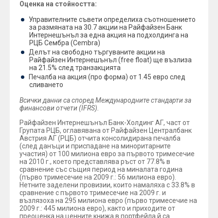
Оценка на стойността:
Управителните съвети определиха съотношението
за размяната на 30.7 акции на Райфайзен Банк
Интернешънъл за една акция на подхолдинга на
РЦБ Сембра (Cembra)
Делът на свободно търгуваните акции на
Райфайзен Интернешънъл (free float) ще възлиза
на 21.5% след транзакцията
Печалба на акция (про форма) от 1.45 евро след
сливането
Всички данни са според Международните стандарти за
финансови отчети (IFRS).
Райфайзен Интернешънъл Банк-Холдинг АГ, част от
Групата РЦБ, оглавявана от Райфайзен Централбанк
Австрия АГ (РЦБ) отчита консолидирана печалба
(след данъци и приспадане на миноритарните
участия) от 100 милиона евро за първото тримесечие
на 2010 г., което представлява ръст от 77.8% в
сравнение със същия период на миналата година
(първо тримесечие на 2009 г.: 56 милиона евро).
Нетните заделени провизии, които намаляха с 33.8% в
сравнение с първото тримесечие на 2009 г. и
възлязоха на 295 милиона евро (първо тримесечие на
2009 г.: 445 милиона евро), както и приходите от
преоценка на ценните книжа в портфейла й са