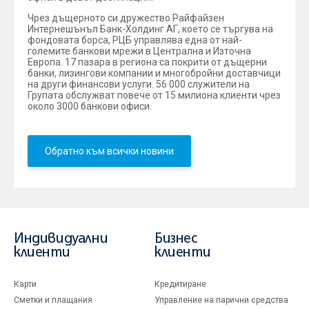
Чрез дъщерното си дружество Райфайзен
Интернешънъл Банк-Холдинг АГ, което се търгува на
фондовата борса, РЦБ управлява една от най-
големите банкови мрежи в Централна и Източна
Европа. 17 пазара в региона са покрити от дъщерни
банки, лизингови компании и многобройни доставчици
на други финансови услуги. 56 000 служители на
Групата обслужват повече от 15 милиона клиенти чрез
около 3000 банкови офиси.
Обратно към всички новини
Индивидуални
Бизнес
клиенти
клиенти
Карти
Кредитиране
Сметки и плащания
Управление на парични средства