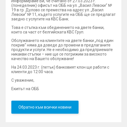
Информираме Ви, че считано от 27.03.2023 г.
(понеделник) офисът на ОББ на ул. „Васил Левски“ №
19 в гр. Дулово се премества на адрес ул. „Васил
Левски“ № 11, където услугите на ОББ ще се предлагат
заедно с услугите на KBC Банк.
Това е стъпка към обединението на двете банки,
които са част от белгийската KBC Груп.
Обслужването на клиентите на двете банки „под един
покрив“ няма да доведе до промени в предлаганите
продукти и услуги. Не е необходимо да предприемате
никакви стъпки – ние ще се погрижим за високото
качество на Вашето обслужване!
На 24.03.2023 г. (петък) банковият клон ще работи с
клиенти до 12:00 часа.
С уважение,
Екипът на ОББ
Обратно към всички новини