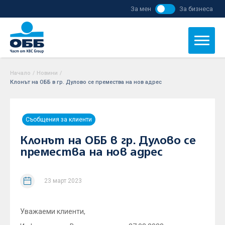
За мен
За бизнеса
Начало
/
Новини
/
Клонът на ОББ в гр. Дулово се премества на нов адрес
Съобщения за клиенти
Клонът на ОББ в гр. Дулово се
премества на нов адрес
23 март 2023
Уважаеми клиенти,