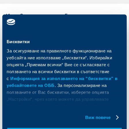
Индивидуални
Бизнес
клиенти
клиенти
Карти
Кредитиране
Бисквитки
Сметки и плащания
Управление на парични средства
Кредити
Търговско финансиране
За осигуряване на правилното функциониране на
Спестявания и инвестиции
ПОС терминали
уебсайта ние използваме „бисквитки“. Избирайки
Частно банкиране
Пазари, инвестиционно банкиране
опцията „Приемам всички“ Вие се съгласявате с
и попечителски услуги
Застраховки
ползването на всички бисквитки в съответствие
Факторинг
Актуализация на клиентски данни
с
Информация за използването на “бисквитки” в
Кредити за собственици на фирми
уебсайтовете на ОББ
. За персонализиране на
Финансови институции и суверени
ползваните от Вас бисквитки, изберете опцията
„Настройки“, чрез която можете да управлявате
За ОББ
Групата на KBC
Вашите индивидуални предпочитания за ползвани
бисквитки.
Кои сме ние
ДЗИ
Виж повече
За KBC Груп
ОББ Интерлийз
За акционери
ОББ Пенсионно осигуряване