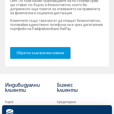
ПИН. По този начин транзакциите за по-големи суми
ще стават по-бързо и безконтактно, което би
допринесло още повече за спазването на правилата
за физическа и социална дистанция.
Клиентите също така могат да плащат безконтактно,
ползвайки единствено телефона си и чрез дигиталния
портфейл на Райфайзенбанк RaiPay.
Обратно към всички новини
Индивидуални
Бизнес
клиенти
клиенти
Карти
Кредитиране
Сметки и плащания
Управление на парични средства
Кредити
Търговско финансиране