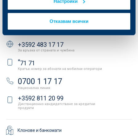
Настройки
Защита на личните данни
Новини
Важни документи
Вашето мнение
API портал за разработчици
Контакти
Отказвам всички
Свържете се с нас
+3592 483 17 17
За връзка от страната и чужбина
*
71 71
Кратък номер за абонати на мобилни оператори
0700 1 17 17
Национална линия
+3592 811 20 99
Дистанционно кандидатстване за кредитни
продукти
Клонове и банкомати