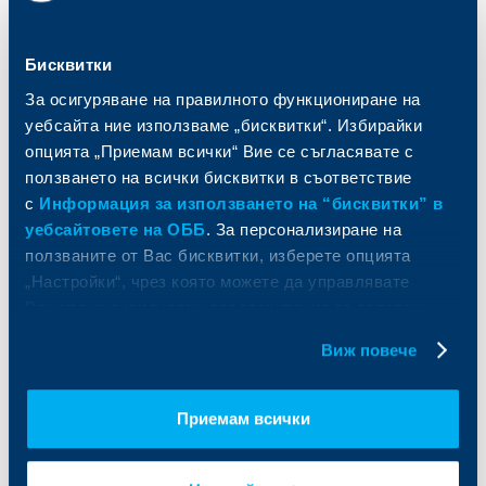
Спестявания и инвестиции
ПОС терминали
Частно банкиране
Пазари, инвестиционно банкиране
Бисквитки
и попечителски услуги
Застраховки
Факторинг
За осигуряване на правилното функциониране на
Актуализация на клиентски данни
Кредити за собственици на фирми
уебсайта ние използваме „бисквитки“. Избирайки
Финансови институции и суверени
опцията „Приемам всички“ Вие се съгласявате с
ползването на всички бисквитки в съответствие
За ОББ
Групата на KBC
с
Информация за използването на “бисквитки” в
уебсайтовете на ОББ
. За персонализиране на
Кои сме ние
ДЗИ
ползваните от Вас бисквитки, изберете опцията
За KBC Груп
ОББ Интерлийз
„Настройки“, чрез която можете да управлявате
За акционери
ОББ Пенсионно осигуряване
Вашите индивидуални предпочитания за ползвани
Управление
ОББ Асет мениджмънт
бисквитки.
Европейско финансиране
ОББ Застрахователен брокер
Виж повече
Отчети и анализи
Продажба на имоти
Тарифи и общи условия
Приемам всички
Други документи
Условия за ползване на сайта
ОББ Галерия
Бисквитки
Кариери