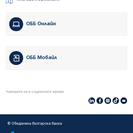
ОББ Онлайн
ОББ Мобайл
Намерете ни в социалните мрежи:
© Oбединена българска банка