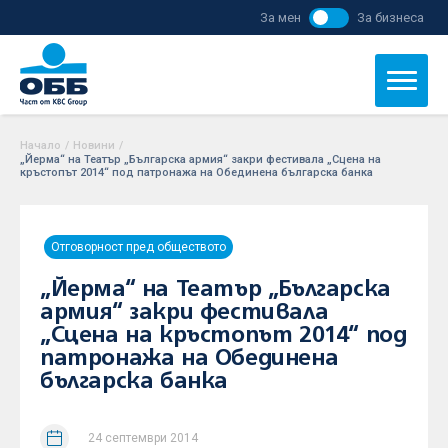
За мен
За бизнеса
Начало
/
Новини
/
„Йерма“ на Театър „Българска армия“ закри фестивала „Сцена на
кръстопът 2014“ под патронажа на Обединена българска банка
Отговорност пред обществото
„Йерма“ на Театър „Българска
армия“ закри фестивала
„Сцена на кръстопът 2014“ под
патронажа на Обединена
българска банка
24 септември 2014