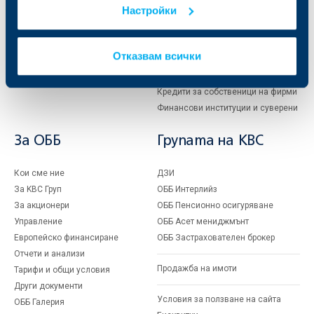
Настройки
Кредити
Търговско финансиране
Спестявания и инвестиции
ПОС терминали
Частно банкиране
Пазари, инвестиционно банкиране
Отказвам всички
и попечителски услуги
Застраховки
Факторинг
Актуализация на клиентски данни
Кредити за собственици на фирми
Финансови институции и суверени
За ОББ
Групата на KBC
Кои сме ние
ДЗИ
За KBC Груп
ОББ Интерлийз
За акционери
ОББ Пенсионно осигуряване
Управление
ОББ Асет мениджмънт
Европейско финансиране
ОББ Застрахователен брокер
Отчети и анализи
Продажба на имоти
Тарифи и общи условия
Други документи
Условия за ползване на сайта
ОББ Галерия