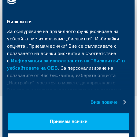
линията си на корпоративна социална отговорност в
подкрепа на българската култура и изкуство, която
през 2014 г. включваше успешни проекти като
поставянето на операта „Борис Годунов“ пред храм-
Бисквитки
паметника „Св. Александър Невски“, фестивала
„Опера в парка“, Мартенски музикални дни,
За осигуряване на правилното функциониране на
Варненско театрално лято и 30-годишното издание
уебсайта ние използваме „бисквитки“. Избирайки
на фестивала „Аполония“.
опцията „Приемам всички“ Вие се съгласявате с
ползването на всички бисквитки в съответствие
с
Информация за използването на “бисквитки” в
уебсайтовете на ОББ
. За персонализиране на
Обратно към всички новини
ползваните от Вас бисквитки, изберете опцията
„Настройки“, чрез която можете да управлявате
Вашите индивидуални предпочитания за ползвани
бисквитки.
Виж повече
Индивидуални
Бизнес
клиенти
клиенти
Приемам всички
Карти
Кредитиране
Сметки и плащания
Управление на парични средства