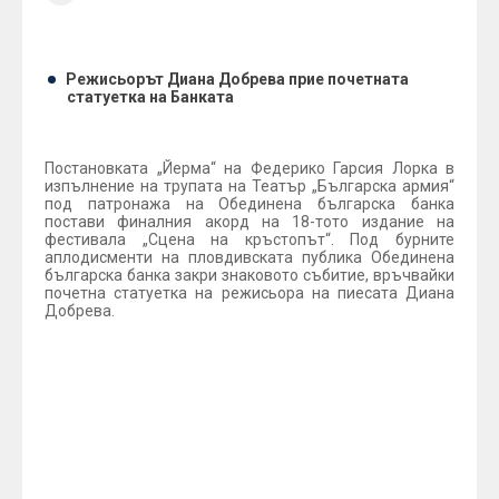
Режисьорът Диана Добрева прие почетната
статуетка на Банката
Постановката „Йерма“ на Федерико Гарсия Лорка в
изпълнение на трупата на Театър „Българска армия“
под патронажа на Обединена българска банка
постави финалния акорд на 18-тото издание на
фестивала „Сцена на кръстопът“. Под бурните
аплодисменти на пловдивската публика Обединена
българска банка закри знаковото събитие, връчвайки
почетна статуетка на режисьора на пиесата Диана
Добрева.
„
Обединена българска банка избра да бъде патрон
именно на „Йерма“ заради чистия емоционален
заряд и автентичен театрален подход, с който
постановката се отличава и печели сърцето на
публиката. Именно тази откровеност ни впечатли
и подтикна към емоционално-логичното й
превръщане в наш фаворит на фестивала „Сцена на
кръстопът“
“, заяви по време на закриването Анка