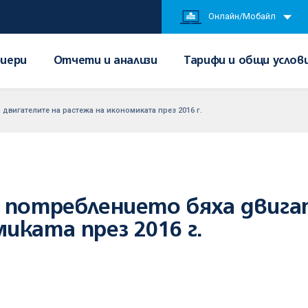
Онлайн/Мобайл
иери
Отчети и анализи
Тарифи и общи услов
 двигателите на растежа на икономиката през 2016 г.
и потреблението бяха двиг
иката през 2016 г.