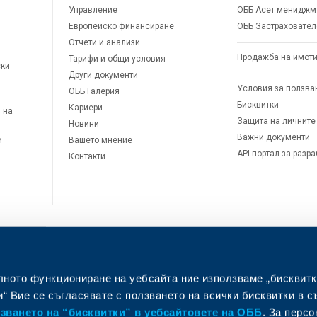
Управление
ОББ Асет мениджм
Европейско финансиране
ОББ Застраховател
Отчети и анализи
Продажба на имот
Тарифи и общи условия
ски
Други документи
Условия за ползва
ОББ Галерия
Бисквитки
Кариери
 на
Защита на личните
Новини
Важни документи
и
Вашето мнение
API портал за разр
Контакти
лното функциониране на уебсайта ние използваме „бисквитк
л
“ Вие се съгласявате с ползването на всички бисквитки в с
ването на “бисквитки” в уебсайтовете на ОББ
. За перс