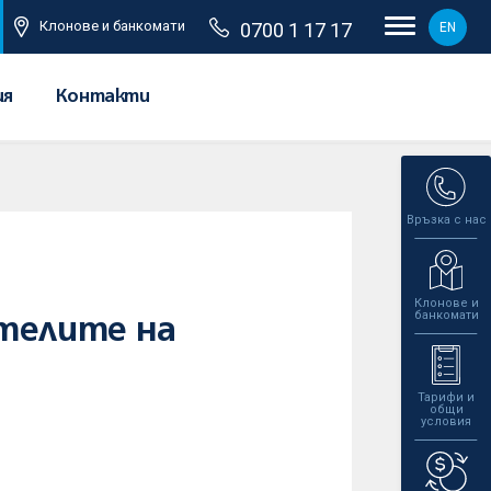
Клонове и банкомати
0700 1 17 17
EN
ия
Контакти
Връзка с нас
Клонове и
банкомати
ателите на
Тарифи и
общи
условия