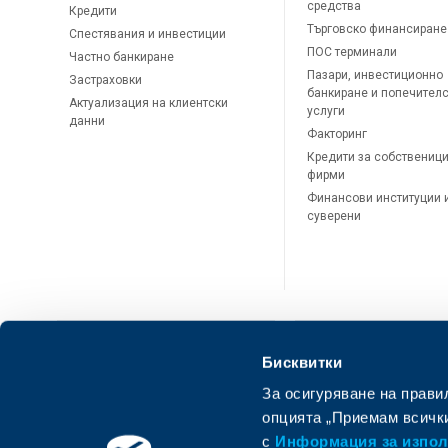
средства
Кредити
Търговско финансиране
Спестявания и инвестиции
ПОС терминали
Частно банкиране
Пазари, инвестиционно
Застраховки
банкиране и попечител
Актуализация на клиентски
услуги
данни
Факторинг
Кредити за собственици
фирми
Финансови институции 
суверени
Бисквитки
За осигуряване на прави
ОББ Онлайн
ОББ Мобай
опцията „Приемам всички
с
Информация за използ