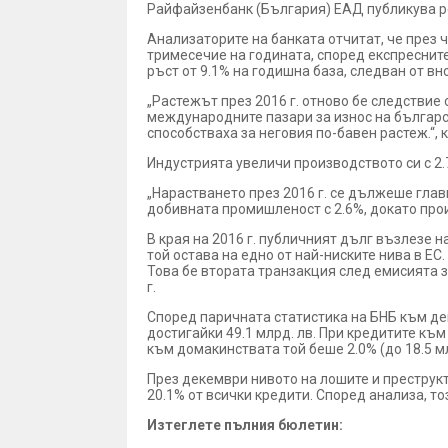
Райфайзенбанк (България) ЕАД публикува ре
Анализаторите на банката отчитат, че през ч
тримесечие на годината, според експреснит
ръст от 9.1% на годишна база, следван от вно
„Растежът през 2016 г. отново бе следствие
международните пазари за износ на български
способстваха за неговия по-бавен растеж.“
Индустрията увеличи производството си с 2.7
„Нарастването през 2016 г. се дължеше гла
добивната промишленост с 2.6%, докато прои
В края на 2016 г. публичният дълг възлезе на
той остава на едно от най-ниските нива в ЕС
Това бе втората транзакция след емисията за
г.
Според паричната статистика на БНБ към дек
достигайки 49.1 млрд. лв. При кредитите към
към домакинствата той беше 2.0% (до 18.5 мл
През декември нивото на лошите и преструкт
20.1% от всички кредити. Според анализа, то
Изтеглете пълния бюлетин: