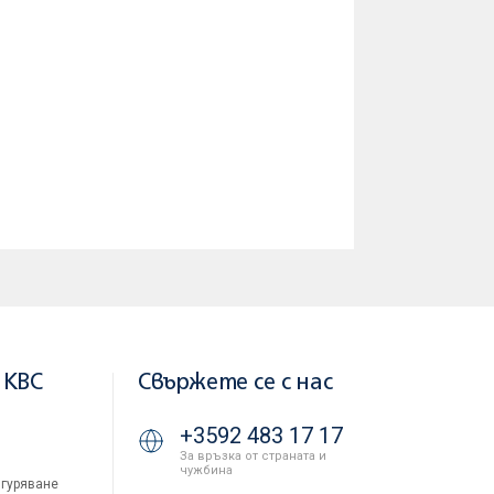
 KBC
Свържете се с нас
+3592 483 17 17
За връзка от страната и
чужбина
гуряване