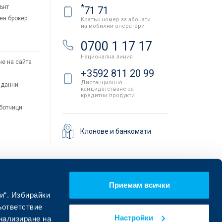
*
ънт
71 71
ен брокер
Кратък номер за абонати
на мобилни оператори
и
0700 1 17 17
Национална линия
не на сайта
+3592 811 20 99
Дистанционно
 данни
кандидатстване за
кредитни продукти
аботчици
Клонове и банкомати
Приемам всички
и“. Избирайки
ъответствие
Настройки
онализиране на