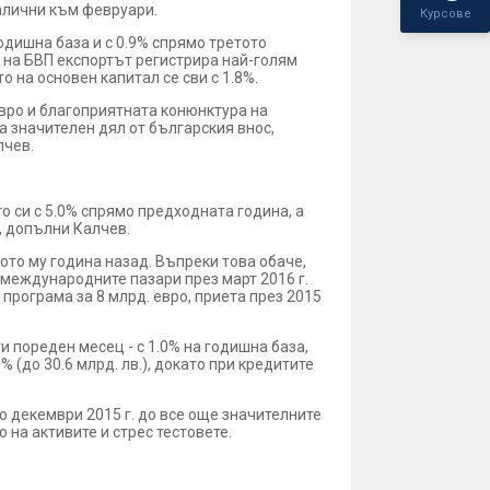
алични към февруари.
Курсове
одишна база и с 0.9% спрямо третото
 на БВП експортът регистрира най-голям
о на основен капитал се сви с 1.8%.
евро и благоприятната конюнктура на
а значителен дял от българския внос,
лчев.
 си с 5.0% спрямо предходната година, а
, допълни Калчев.
ивото му година назад. Въпреки това обаче,
а международните пазари през март 2016 г.
 програма за 8 млрд. евро, приета през 2015
 пореден месец - с 1.0% на годишна база,
 (до 30.6 млрд. лв.), докато при кредитите
о декември 2015 г. до все още значителните
 на активите и стрес тестовете.