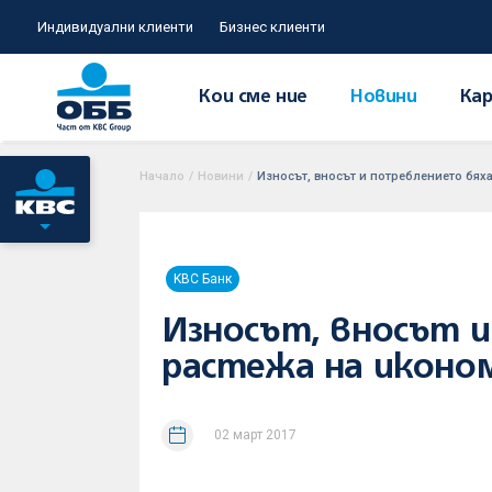
Индивидуални клиенти
Бизнес клиенти
Кои сме ние
Новини
Кар
Начало
/
Новини
/
Износът, вносът и потреблението бяха
KBC Банк
Износът, вносът 
растежа на иконом
02 март 2017