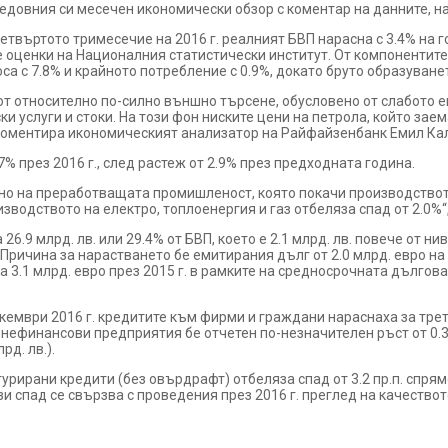
довния си месечен икономически обзор с коментар на данните, н
етвъртото тримесечие на 2016 г. реалният БВП нарасна с 3.4% на г
е оценки на Националния статистически институт. От компонентите
са с 7.8% и крайното потребление с 0.9%, докато бруто образуванет
 от относително по-силно външно търсене, обусловено от слабото 
 услуги и стоки. На този фон ниските цени на петрола, който заем
, коментира икономическият анализатор на Райфайзенбанк Емил Ка
% през 2016 г., след растеж от 2.9% през предходната година.
вно на преработващата промишленост, която покачи производството
зводството на електро, топлоенергия и газ отбеляза спад от 2.0%“
 26.9 млрд. лв. или 29.4% от БВП, което е 2.1 млрд. лв. повече от н
. Причина за нарастването бе емитирания дълг от 2.0 млрд. евро н
 3.1 млрд. евро през 2015 г. в рамките на средносрочната дългова
ември 2016 г. кредитите към фирми и граждани нараснаха за трети
 нефинансови предприятия бе отчетен по-незначителен ръст от 0.3%
рд. лв.).
урирани кредити (без овърдрафт) отбеляза спад от 3.2 пр.п. спрям
зи спад се свързва с проведения през 2016 г. преглед на качеството