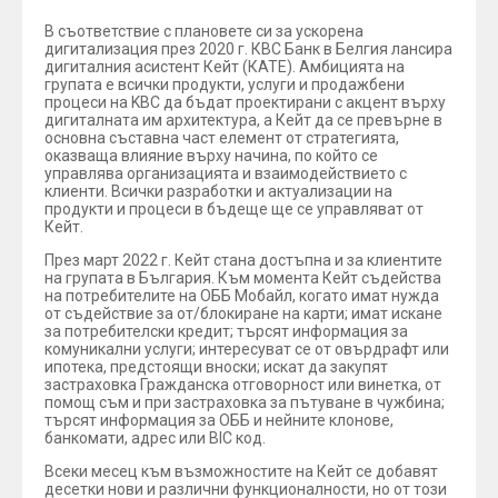
В съответствие с плановете си за ускорена
дигитализация през 2020 г. КВС Банк в Белгия лансира
дигиталния асистент Кейт (КАТЕ). Амбицията на
групата е всички продукти, услуги и продажбени
процеси на KBC да бъдат проектирани с акцент върху
дигиталната им архитектура, а Кейт да се превърне в
основна съставна част елемент от стратегията,
оказваща влияние върху начина, по който се
управлява организацията и взаимодействието с
клиенти. Всички разработки и актуализации на
продукти и процеси в бъдеще ще се управляват от
Кейт.
През март 2022 г. Кейт стана достъпна и за клиентите
на групата в България. Към момента Кейт съдейства
на потребителите на ОББ Мобайл, когато имат нужда
от съдействие за от/блокиране на карти; имат искане
за потребителски кредит; търсят информация за
комуникални услуги; интересуват се от овърдрафт или
ипотека, предстоящи вноски; искат да закупят
застраховка Гражданска отговорност или винетка, от
помощ съм и при застраховка за пътуване в чужбина;
търсят информация за ОББ и нейните клонове,
банкомати, адрес или BIC код.
Всеки месец към възможностите на Кейт се добавят
десетки нови и различни функционалности, но от този