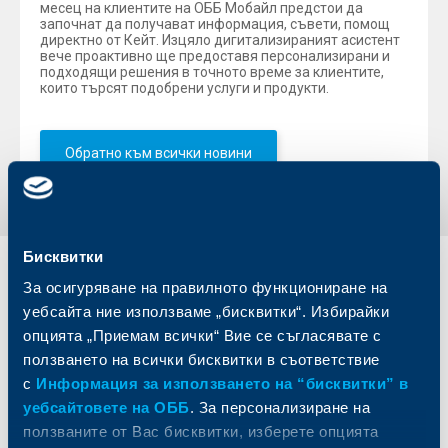
месец на клиентите на ОББ Мобайл предстои да
започнат да получават информация, съвети, помощ
директно от Кейт. Изцяло дигитализираният асистент
вече проактивно ще предоставя персонализирани и
подходящи решения в точното време за клиентите,
които търсят подобрени услуги и продукти.
Обратно към всички новини
Бисквитки
Индивидуални
Бизнес
За осигуряване на правилното функциониране на
клиенти
клиенти
уебсайта ние използваме „бисквитки“. Избирайки
опцията „Приемам всички“ Вие се съгласявате с
Карти
Кредитиране
ползването на всички бисквитки в съответствие
Сметки и плащания
Управление на парични средства
с
Информация за използването на “бисквитки” в
Кредити
Търговско финансиране
уебсайтовете на ОББ
. За персонализиране на
Спестявания и инвестиции
ПОС терминали
ползваните от Вас бисквитки, изберете опцията
Частно банкиране
Пазари, инвестиционно банкиране