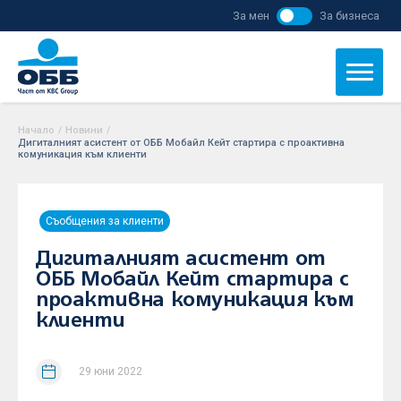
За мен
За бизнеса
Начало
/
Новини
/
Дигиталният асистент от ОББ Мобайл Кейт стартира с проактивна
комуникация към клиенти
Съобщения за клиенти
Дигиталният асистент от
ОББ Мобайл Кейт стартира с
проактивна комуникация към
клиенти
29 юни 2022