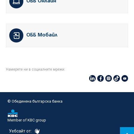
ОББ Онлайн
ОББ Мобайл
Намерете ни в социалните мрежи:
© Oбединена българска банка
Member of KBC group
eDesign
Уебсайт от: