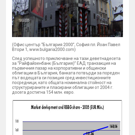
(Офис център “България 2000”, София пл. Йоан Павел
Втори 1, www.bulgaria2000.com)
След успешното приключване на тази деветнадесета
за “Райфайзенбанк (България)” ЕАД транзакция на
първичния пазар на корпоративни и общински
облигации в България, банката потвърди за пореден
път водещата си позиция сред инвестиционните
посредници, като общата номинална стойност на
структурираните и пласирани облигации от 2004 г.
досега достигна 154 млн. евро.