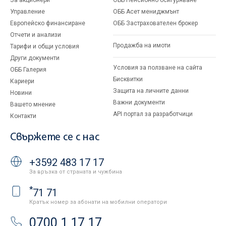
За акционери
ОББ Пенсионно осигуряване
Управление
ОББ Асет мениджмънт
Европейско финансиране
ОББ Застрахователен брокер
Отчети и анализи
Продажба на имоти
Тарифи и общи условия
Други документи
Условия за ползване на сайта
ОББ Галерия
Бисквитки
Кариери
Защита на личните данни
Новини
Важни документи
Вашето мнение
API портал за разработчици
Контакти
Свържете се с нас
+3592 483 17 17
За връзка от страната и чужбина
*
71 71
Кратък номер за абонати на мобилни оператори
0700 1 17 17