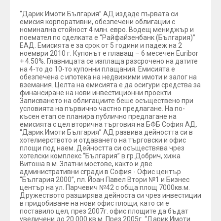
“Дарик Имоти България” АД издаде първата си
емисия корпоративни, обезпечени облигации с
номинална стойност 4 млн. евро. Водещ мениджър и
поемател по сделката е “Райфайзенбанк (България)”
ЕАД. Емисията е за срок от 5 години и падеж на 2
ноември 2010 г. Купонът е плаващ – 6 месечен Euribor
+ 4.50%. Главницата се изплаща разсрочено на датите
на 4-то до 10-то купонни плащания. Емисията е
обезпечена с ипотека на недвижими имоти и залог на
вземания. Целта на емисията е да осигури средства за
финансиране на нови инвестиционни проекти.
Записването на облигациите беше осъществено при
условията на първично частно предлагане. На по-
късен етап се планира публично предлагане на
емисията с цел вторична търговия на БФБ София АД.
“Дарик Имоти България” АД развива дейността си в
хотелиерството и отдаването на търговски и офис
площи под наем. Дейността си осъществява чрез
хотелски комплекс “България” в гр.Добрич, хижа
Витоша в м. Златни мостове, както и две
административни сгради в София - Офис център
“България 2000”, пл. Йоан Павел Втори №1 и Бизнес
център на ул. Парчевич №42 с обща площ 7000кв.м.
Дружеството разширява дейноста си чрез инвестиции
в придобиване на нови офис площи, като си е
поставило цел, през 2007г. офис площите да бъдат
увеличени до 20 000 кв.м. През 2005г. “Дарик Имоти