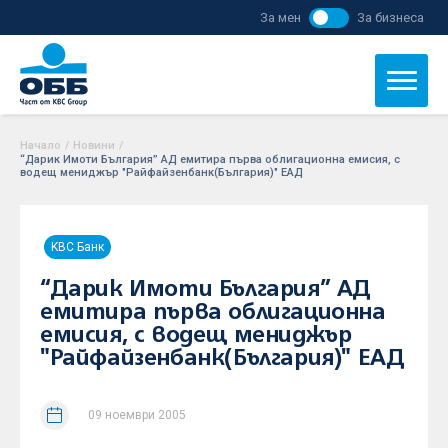
За мен
За бизнеса
Начало
/
Новини
/
“Дарик Имоти България” АД емитира първа облигационна емисия, с
водещ мениджър "Райфайзенбанк(България)" ЕАД
KBC Банк
“Дарик Имоти България” АД
емитира първа облигационна
емисия, с водещ мениджър
"Райфайзенбанк(България)" ЕАД
09 ноември 2005