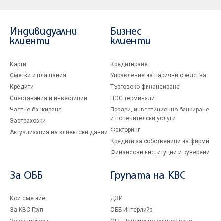
Индивидуални
Бизнес
клиенти
клиенти
Карти
Кредитиране
Сметки и плащания
Управление на парични средства
Кредити
Търговско финансиране
Спестявания и инвестиции
ПОС терминали
Частно банкиране
Пазари, инвестиционно банкиране
и попечителски услуги
Застраховки
Факторинг
Актуализация на клиентски данни
Кредити за собственици на фирми
Финансови институции и суверени
За ОББ
Групата на KBC
Кои сме ние
ДЗИ
За KBC Груп
ОББ Интерлийз