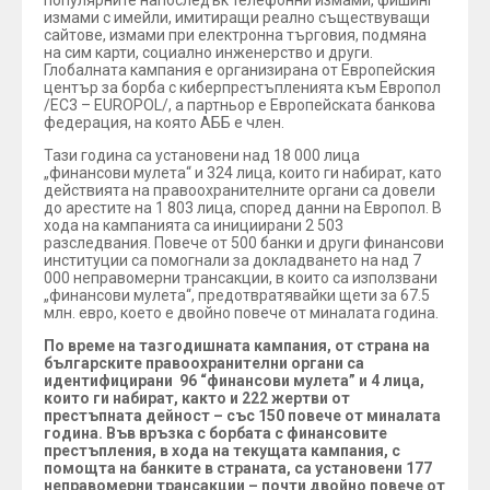
популярните напоследък телефонни измами, фишинг
измами с имейли, имитиращи реално съществуващи
сайтове, измами при електронна търговия, подмяна
на сим карти, социално инженерство и други.
Глобалната кампания е организирана от Европейския
център за борба с киберпрестъпленията към Европол
/EC3 – EUROPOL/, а партньор е Европейската банкова
федерация, на която АББ е член.
Тази година са установени над 18 000 лица
„финансови мулета“ и 324 лица, които ги набират, като
действията на правоохранителните органи са довели
до арестите на 1 803 лица, според данни на Европол. В
хода на кампанията са инициирани 2 503
разследвания. Повече от 500 банки и други финансови
институции са помогнали за докладването на над 7
000 неправомерни трансакции, в които са използвани
„финансови мулета“, предотвратявайки щети за 67.5
млн. евро, което е двойно повече от миналата година.
По време на тазгодишната кампания, от страна на
българските правоохранителни органи са
идентифицирани 96 “финансови мулета” и 4 лица,
които ги набират, както и 222 жертви от
престъпната дейност – със 150 повече от миналата
година. Във връзка с борбата с финансовите
престъпления, в хода на текущата кампания, с
помощта на банките в страната, са установени 177
неправомерни трансакции – почти двойно повече от