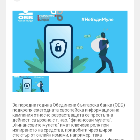
За поредна година Обединена българска банка (ОББ)
подкрепя ежегодната европейска информационна
кампания относно разрастващата се престъпна
дейност, свързана с т. нар. "финансови мулета".
„Финансовите мулета“ имат ключова роля при
изпирането на средства, придобити чрез широк
спектър от онлайн измами, например, така