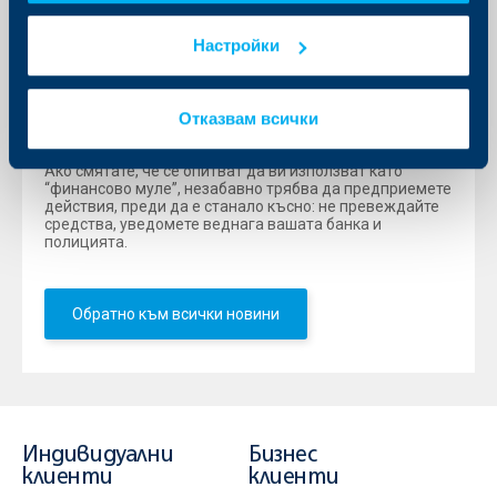
посветена на повишаването на общественото
внимание към този вид измама, започва днес на
Настройки
европейско ниво.
В брошурите
, публикувани на уеб
страницата на АББ, може да бъде получена повече
информация относно начините за набиране на
„финансови мулета“, как да се предпазим и какво
Отказвам всички
трябва да направим, ако подозираме, че ние или наши
познати са въвлечени в схеми за пране на пари.
Ако смятате, че се опитват да ви използват като
“финансово муле”, незабавно трябва да предприемете
действия, преди да е станало късно: не превеждайте
средства, уведомете веднага вашата банка и
полицията.
Обратно към всички новини
Индивидуални
Бизнес
клиенти
клиенти