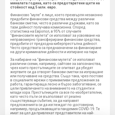
миналата година, като са предотвратени щети на
стойност над 5 млн. евро.
Финансово “муле” е лице, което прехвърля незаконно
придобити финансови средства между различни
банкови сметки, често в различни държави, като за
тази дейност получава комисионна. Според
статистика на Европол, в 95% от случаите
“финансовите мулета” се използват за усвояване на
неправомерно трансферирани финансови средства,
придобити от предходна киберпрестъпна дейност.
Често средствата са предназначени за финансиране
на други криминални дейности и изпиране на пари.
За набиране на “финансови мулета” се използват
различни схеми, например, сайтове за запознанства,
чрез които престъпниците се опитват да убедят
жертвите си да отворят банкови сметки за изпращане
или получаване на средства. Също така, чрез постове
в социалните мрежи с примамливи предложения за
работа, гарантираща лесно и бързо забогатяване, се
цели привличането на вниманието на студенти и
млади хора. Престъпниците са все по-изобретателни,
като често пъти се възползват от реално
съществуващи събития, за да направят
предложенията си да изглеждат по-достоверни,
например, продължаващата пандемия COVID-19. Те
имат за цел да привлекат представители на най-