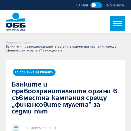
За мен
За бизнеса
Начало
/
Новини
/
Банките и правоохранителните органи в съвместна кампания срещу
„финансовите мулета“ за седми път
Съобщения за клиенти
Банките и
правоохранителните органи в
съвместна кампания срещу
„финансовите мулета“ за
седми път
01 декември 2021