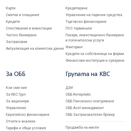
Карти
Кредитиране
Сметки и плащания
Управление на парични средства
Кредити
Търговско финансиране
Спестявания и инвестиции
ПОС терминали
Частно банкиране
Пазари, инвестиционно банкиране
и попечителски услуги
Застраховки
Факторинг
Актуализация на клиентски данни
Кредити за собственици на фирми
Финансови институции и суверени
За ОББ
Групата на KBC
Кои сме ние
ДЗИ
За KBC Груп
ОББ Интерлийз
За акционери
ОББ Пенсионно осигуряване
Управление
ОББ Асет мениджмънт
Европейско финансиране
ОББ Застрахователен брокер
Отчети и анализи
Продажба на имоти
Тарифи и общи условия