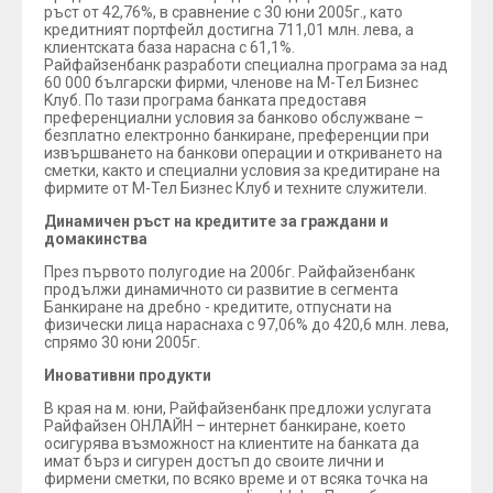
ръст от 42,76%, в сравнение с 30 юни 2005г., като
кредитният портфейл достигна 711,01 млн. лева, а
клиентската база нарасна с 61,1%.
Райфайзенбанк разработи специална програма за над
60 000 български фирми, членове на М-Tел Бизнес
Kлуб. По тази програма банката предоставя
преференциални условия за банково обслужване –
безплатно електронно банкиране, преференции при
извършването на банкови операции и откриването на
сметки, както и специални условия за кредитиране на
фирмите от М-Тел Бизнес Клуб и техните служители.
Динамичен ръст на кредитите за граждани и
домакинства
През първото полугодие на 2006г. Райфайзенбанк
продължи динамичното си развитие в сегмента
Банкиране на дребно - кредитите, отпуснати на
физически лица нараснаха с 97,06% до 420,6 млн. лева,
спрямо 30 юни 2005г.
Иновативни продукти
В края на м. юни, Райфайзенбанк предложи услугата
Райфайзен ОНЛАЙН – интернет банкиране, което
осигурява възможност на клиентите на банката да
имат бърз и сигурен достъп до своите лични и
фирмени сметки, по всяко време и от всяка точка на