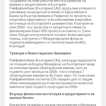
създаване на нови работни места и развитие на
малкия и среден бизнес в България.
Райфайзенбанк (България) ЕАД продължи успешното
усвояване на кредитната линия от Европейската
Банка за Възстановяване и Развитие по проекти за
енергийна ефективност и възобновяеми енергийни
източници за българските домакинства. Към края на
юни 2006г. със средства от кредитната линия са
финансирани близо 800 проекта за повече от 2 млн.
лева. Кредитополучателите ползват безвъзмездна
помощ, осигурена от Международния фонд за
подкрепа извеждането от експлоатация на АЕЦ
Козлодуй.
Трежъри и Инвестиционно банкиране
Райфайзенбанк (България) ЕАД затвърди лидерската
си позиция на Водещ Мениджър на българския пазар
на новоемитирани облигационни емисии, като за
първите шест месеца на 2006г. пое и пласира 7
облигационни емисии за 46,3 млн. евро. По този начин
Райфайзенбанк постигна 52% пазарен дял от общия
обем новоиздадени дългови инструменти на местни
емитенти през първото полугодие на 2006г.
Водеща финансова институция в кредитирането на
малкия бизнес
Кредитите за малки и средни предприятия отбелязаха