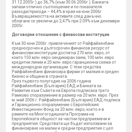
31.12.2005г.) до 36,7% (към 30.06.2006г.). Банката
запази отлично съотношение и по показателя
разходи/приходи – 44,4% в края на юни 2006г.
Възвращаемостта на активите след данъчно
облагане се увеличи до 2,47% при 2.09% към декември
2005г.
Договорни отношения с финансови институции
Към 30 юни 2006г. привлеченият от Райфайзенбанк
средносрочен и дългосрочен финансов ресурс от
финансови институции достигна 270 млн. евро, от
които 150 млн. евро синдикиран заем, 100 млн. евро
кредитни линии и 20 млн. евро гаранционна схема от
международни организации. С тези средства
Райфайзенбанк финансира фирми от малкия и среден
бизнес и общини в страната.
През първото полугодие на 2006 година
Райфайзенбанк (България) ЕАД и Банката за
Развитие към Съвета на Европа подписаха трето
Рамково споразумение в размер на 20 млн. евро. През
м. май 2006 г. Райфайзенбанк (България) ЕАД подписа
и Гаранционно споразумение с Европейския
Инвестиционен Фонд за 20 млн. евро, което е в
рамките на Многогодишната Програма на
Европейската общност за частни предприемачи и
предприятия. Средствата ще бъдат използвани за
финансиране на малки и средни предприятия с цел