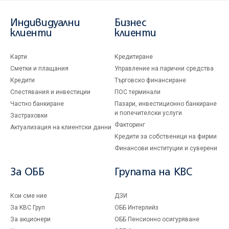
Индивидуални
Бизнес
клиенти
клиенти
Карти
Кредитиране
Сметки и плащания
Управление на парични средства
Кредити
Търговско финансиране
Спестявания и инвестиции
ПОС терминали
Частно банкиране
Пазари, инвестиционно банкиране
и попечителски услуги
Застраховки
Факторинг
Актуализация на клиентски данни
Кредити за собственици на фирми
Финансови институции и суверени
За ОББ
Групата на KBC
Кои сме ние
ДЗИ
За KBC Груп
ОББ Интерлийз
За акционери
ОББ Пенсионно осигуряване