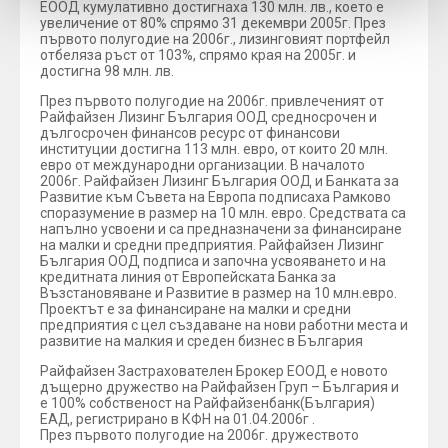
ЕООД кумулативно достигнаха 130 млн. лв., което е
увеличение от 80% спрямо 31 декември 2005г. През
първото полугодие на 2006г., лизинговият портфейл
отбеляза ръст от 103%, спрямо края на 2005г. и
достигна 98 млн. лв.
През първото полугодие на 2006г. привлеченият от
Райфайзен Лизинг България ООД средносрочен и
дългосрочен финансов ресурс от финансови
институции достигна 113 млн. евро, от които 20 млн.
евро от международни организации. В началото
2006г. Райфайзен Лизинг България ООД и Банката за
Развитие към Съвета на Европа подписаха Рамково
споразумение в размер на 10 млн. евро. Средствата са
напълно усвоени и са предназначени за финансиране
на малки и средни предприятия. Райфайзен Лизинг
България ООД подписа и започна усвояването и на
кредитната линия от Европейската Банка за
Възстановяване и Развитие в размер на 10 млн.евро.
Проектът е за финансиране на малки и средни
предприятия с цел създаване на нови работни места и
развитие на малкия и среден бизнес в България
Райфайзен Застрахователен Брокер ЕООД е новото
дъщерно дружество на Райфайзен Груп – България и
е 100% собственост на Райфайзенбанк(България)
ЕАД, регистрирано в КФН на 01.04.2006г .
През първото полугодие на 2006г. дружеството