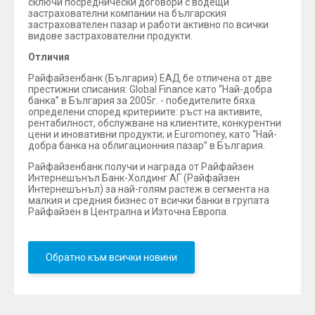
сключи посреднически договори с водещи
застрахователни компании на българския
застрахователен пазар и работи активно по всички
видове застрахователни продукти.
Отличия
Райфайзенбанк (България) ЕАД бе отличена от две
престижни списания: Global Finance като “Най-добра
банка” в България за 2005г. - победителите бяха
определени според критериите: ръст на активите,
рентабилност, обслужване на клиентите, конкурентни
цени и иновативни продукти; и Euromoney, като “Най-
добра банка на облигационния пазар” в България.
Райфайзенбанк получи и награда от Райфайзен
Интернешънъл Банк-Холдинг АГ (Райфайзен
Интернешънъл) за най-голям растеж в сегмента на
малкия и средния бизнес от всички банки в групата
Райфайзен в Централна и Източна Европа.
Обратно към всички новини