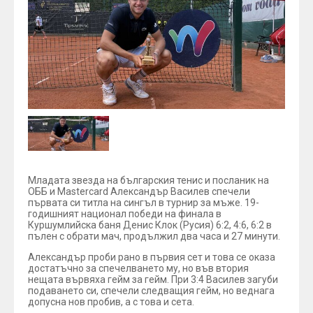
Младата звезда на българския тенис и посланик на
ОББ и Mastercard Александър Василев спечели
първата си титла на сингъл в турнир за мъже. 19-
годишният национал победи на финала в
Куршумлийска баня Денис Клок (Русия) 6:2, 4:6, 6:2 в
пълен с обрати мач, продължил два часа и 27 минути.
Александър проби рано в първия сет и това се оказа
достатъчно за спечелването му, но във втория
нещата вървяха гейм за гейм. При 3:4 Василев загуби
подаването си, спечели следващия гейм, но веднага
допусна нов пробив, а с това и сета.