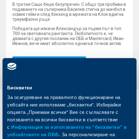
В третия Сашо беше безупречен. С общо три пробива в
подаването на съперника Василев стигна до мачбол в
осмия гейм и след бекхенд в мрежата на Клок вдигна
триумфално ръце.
Победата ще изкачи Александър за първи път в топ
700 на световната ранглиста. Любопитното е, че
двамата с другия посланик на ОББ и Mastercard, Иван
Иванов, вече имат абсолютно еднакъв точков актив.
Обратно към всички новини
Бисквитки
За осигуряване на правилното функциониране на
Индивидуални
Бизнес
уебсайта ние използваме „бисквитки“. Избирайки
клиенти
клиенти
опцията „Приемам всички“ Вие се съгласявате с
ползването на всички бисквитки в съответствие
Карти
Кредитиране
с
Информация за използването на “бисквитки” в
Сметки и плащания
Управление на парични средства
уебсайтовете на ОББ
. За персонализиране на
Кредити
Търговско финансиране