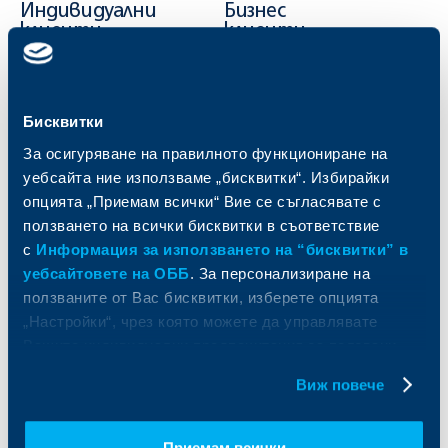
Индивидуални
Бизнес
клиенти
клиенти
Карти
Кредитиране
Сметки и плащания
Управление на парични средства
Бисквитки
Кредити
Търговско финансиране
Спестявания и инвестиции
ПОС терминали
За осигуряване на правилното функциониране на
Частно банкиране
Пазари, инвестиционно банкиране
уебсайта ние използваме „бисквитки“. Избирайки
и попечителски услуги
Застраховки
опцията „Приемам всички“ Вие се съгласявате с
Факторинг
Актуализация на клиентски данни
ползването на всички бисквитки в съответствие
Кредити за собственици на фирми
с
Информация за използването на “бисквитки” в
Финансови институции и суверени
уебсайтовете на ОББ
. За персонализиране на
ползваните от Вас бисквитки, изберете опцията
За ОББ
Групата на KBC
„Настройки“, чрез която можете да управлявате
Вашите индивидуални предпочитания за ползвани
Кои сме ние
ДЗИ
бисквитки.
За KBC Груп
ОББ Интерлийз
Виж повече
За акционери
ОББ Пенсионно осигуряване
Управление
ОББ Асет мениджмънт
Европейско финансиране
ОББ Застрахователен брокер
Приемам всички