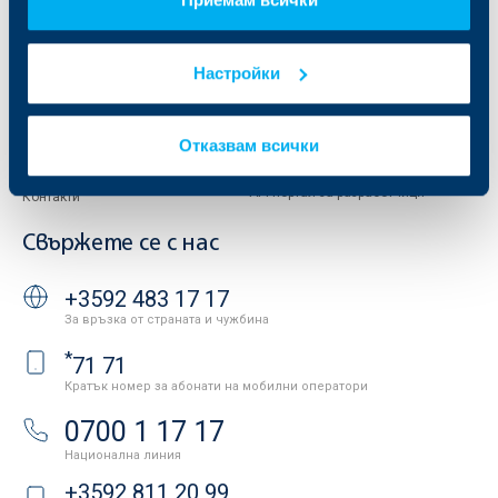
Отчети и анализи
Продажба на имоти
Тарифи и общи условия
Други документи
Настройки
Условия за ползване на сайта
ОББ Галерия
Бисквитки
Кариери
Защита на личните данни
Отказвам всички
Новини
Важни документи
Вашето мнение
API портал за разработчици
Контакти
Свържете се с нас
+3592 483 17 17
За връзка от страната и чужбина
*
71 71
Кратък номер за абонати на мобилни оператори
0700 1 17 17
Национална линия
+3592 811 20 99