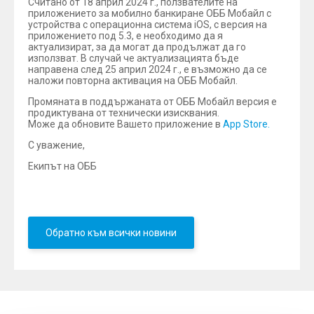
Считано от 18 април 2024 г., ползвателите на
приложението за мобилно банкиране ОББ Мобайл с
устройства с операционна система iOS, с версия на
приложението под 5.3, е необходимо да я
актуализират, за да могат да продължат да го
използват. В случай че актуализацията бъде
направена след 25 април 2024 г., е възможно да се
наложи повторна активация на ОББ Мобайл.
Промяната в поддържаната от ОББ Мобайл версия е
продиктувана от технически изисквания.
Може да обновите Вашето приложение в
App Store.
С уважение,
Екипът на ОББ
Обратно към всички новини